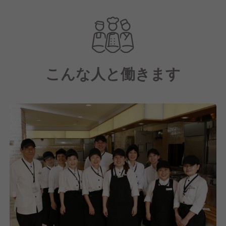
三井物産と米アラマーク社の合弁で設立された、日本
最大級の給食・ホスピタリティサービス企業です。
現在は三井物産100％子会社として、フードサービス
を中心に、オフィス、工場、学校、病院・福祉施設、
スタジアム・トレーニング施設など、多岐にわたる事
こんな人と働きます
業を展開しています。
そこで『関連事業本部S&E(Sports & Entertainment)事
業部』では、主にスタジアムやアリーナをといったス
ポーツやエンターテインメントの現場で「食」を通じ
て地域と人を元気にする役割を担っています。
その中でTower11日本ハムフードホールでは飲食・サ
ービス業務をS&E事業部にて包括的に受託することと
なり、来場者の多様なニーズに応える新たな食体験を
提供しています。
しかし、私たちは食事を提供するだけではなく、その
先にある「笑顔」や「生きる活力」を提供することに