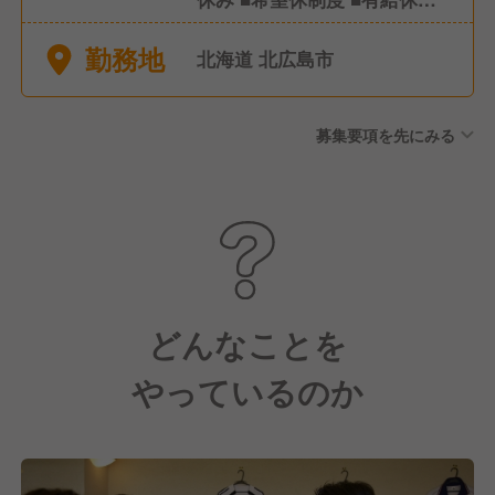
(社内規定有) ■特別休暇(慶
勤務地
弔、出産、育児、介護休暇な
北海道 北広島市
ど)
募集要項を先にみる
どんなことを
やっているのか