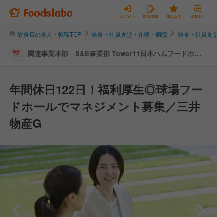
ログイン
新規登録
気になる
MENU
飲食店の求人・転職TOP
給食・社員食堂・介護・病院
給食・社員食
関連事業本部 S&E事業部 Tower11日本ハムフードホー
ル | 店長・店長候補の転職・求人情報
年間休日122日！福利厚生◎球場フー
ドホールでマネジメント募集／三井
物産G