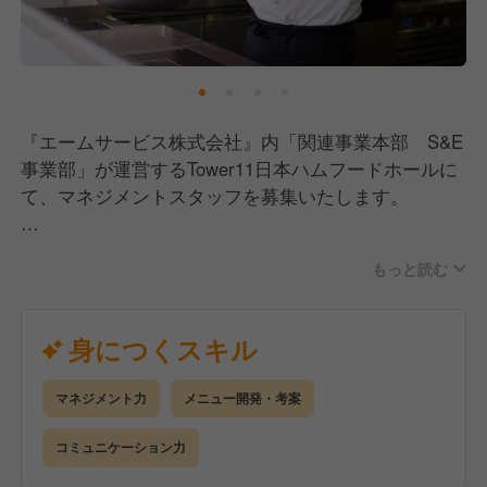
プ・キャリアアップの環境づくりに力を入れていま
す。
企業内学校「わたしアカデミー」では、オンラインと
対面を組み合わせた充実の研修制度を用意していま
『エームサービス株式会社』内「関連事業本部 S&E
す。
事業部」が運営するTower11日本ハムフードホールに
メニュープランや基礎栄養はもちろん、様々なジャン
て、マネジメントスタッフを募集いたします。
ルの学びを提供しており、資格取得支援制度も充実。
特に管理栄養士取得支援プログラムは多くの社員に活
店長経験がある方や、アルバイトスタッフの教育に携
用されています。
もっと読む
わったことがある方、コミュニケーション能力に自信
がある方などなど、お待ちしております！
さまざまな事業を展開し、和洋中をはじめとする多様
身につくスキル
な料理を扱うからこそ、数多くの料理をマスターでき
【業務内容】
る環境があります。
施設全体の運営やクライアントとの打ち合わせ、イベ
メニュープランニング・盛り付け・調理からマーケテ
マネジメント力
メニュー開発・考案
ントのサポート等をお任せ予定です。
ィングまで、様々な場面でアイデアを発揮していただ
徐々に仕事に慣れてきたらメニュー開発やスタッフの
コミュニケーション力
ける、幅広いキャリアを描ける会社です。
マネジメントにも携わっていただきます！