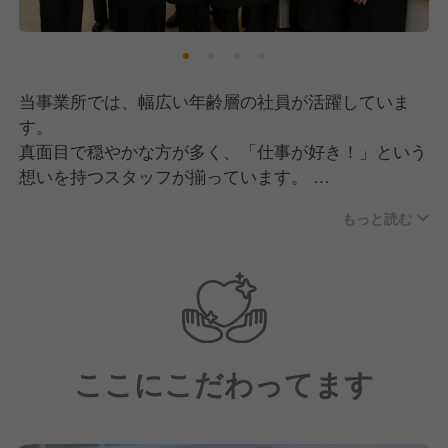
あります。
これからもこの想いは忘れずに、たくさんの人たち
に“元気のもと”を届けてまいります！
当事業所では、幅広い年齢層の社員が活躍していま
そして現在は、私たちの想いに共感していただきなが
す。
ら共に成長していける、新しい仲間の採用に注力中で
真面目で穏やかな方が多く、「仕事が好き！」という
す！
想いを持つスタッフが揃っています。
もっと読む
チームワークを大切にしており、組織としての仕組み
が確立されているのも自慢！
些細なことにも気を配り合い、お互いが働きやすい環
境作りを行っています。
そのため、分からないことがあっても聞きやすい雰囲
気があり、新しく入社される方も安心です！
ここにこだわってます