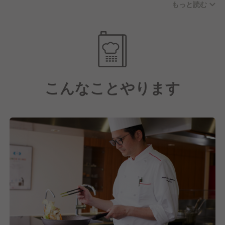
もっと読む
す。
お休みに関しては年間休日122日(月8〜11日休み)、実
働8時間/日の実施をおこない、残業代も別途支給とな
ります。
さらに子育て支援や各種手当も充実している点や、産
こんなことやります
業医・保健師を中心に健康支援を徹底し、一人ひとり
が健康でいられるように様々な取り組みをおこなって
いるのも大手企業ならではの魅力の一つといえるでし
ょう。
【しっかりとスキルアップ・キャリアアップもできま
す！】
そして私たちは日本最大級の給食・ホスピタリティサ
ービス企業として在り続けています。
これには今働いてくれている社員一人ひとりの成長が
あってこそだと考えており、だからこそスキルアッ