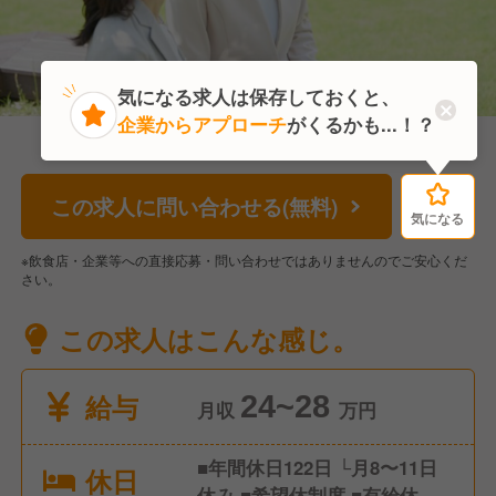
気になる求人は保存しておくと、
企業からアプローチ
がくるかも...！？
この求人に問い合わせる(無料)
気になる
気になる
※飲食店・企業等への直接応募・問い合わせではありませんのでご安心くだ
さい。
この求人はこんな感じ。
給与
24~28
月収
万円
■年間休日122日 └月8〜11日
休日
休み ■希望休制度 ■有給休暇