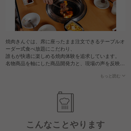
焼肉きんぐは、席に座ったまま注文できるテーブルオ
ーダー式食べ放題にこだわり、
誰もが快適に楽しめる焼肉体験を追求しています。
名物商品を軸にした商品開発力と、現場の声を反映す
るスピード感が強み。
もっと読む
品質・価格・サービスのバランスが高く評価され、
家族連れを中心に幅広い世代から支持されるブランド
へと成長しています。
こんなことやります