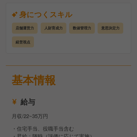
管理）
アルバイト・社員の育成、チームづくり
身につくスキル
シフト作成、人員配置、人件費コントロール
売上・原価・利益など数値管理
店舗運営力
人財育成力
数値管理力
意思決定力
発注・在庫・衛生・品質管理
サービス改善・業務改善の企画と実行
経営視点
焼肉きんぐでは、
店長＝経営者（プレジデント）という考え方のもと、
裁量を持ってお店を動かす経験ができます。
基本情報
決められた運営をこなすだけでなく、自分の色を出し
た店舗づくりに挑戦できる環境です。
※適性により、他ブランド・他店舗への配属となる場
給与
合があります。
月収/22~35万円
・住宅手当、役職手当含む
・昇給：随時（評価に応じて実施）