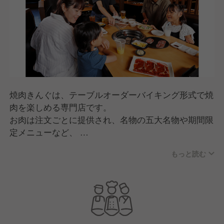
焼肉きんぐは、テーブルオーダーバイキング形式で焼
肉を楽しめる専門店です。
お肉は注文ごとに提供され、名物の五大名物や期間限
定メニューなど、
何度来ても楽しめる商品開発が特長。
もっと読む
スタッフが焼き方をサポートする「焼肉ポリス」な
ど、
人のあたたかさを感じる接客で、家族連れから幅広い
世代に親しまれています。