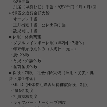
・役職手当
・別居（単身赴任）手当：8万2千円／月＋月1回
の帰省交通費全額支給
・オープン手当
・正月出勤手当／公休出勤手当
・託児補助手当
■ 休暇・休業関連
・ダブルレインボー休暇（年2回・7連休）
・年末年始原則休み（大晦日・元旦）
・慶弔休暇
・育児・介護休暇
・産前産後休暇
■ 保険・制度・社会保険完備（雇用・労災・健
康・厚生年金）
・GLTD（団体長期障害所得補償保険）制度
・退職金制度
・社員持株制度
・ライフパートナーシップ制度