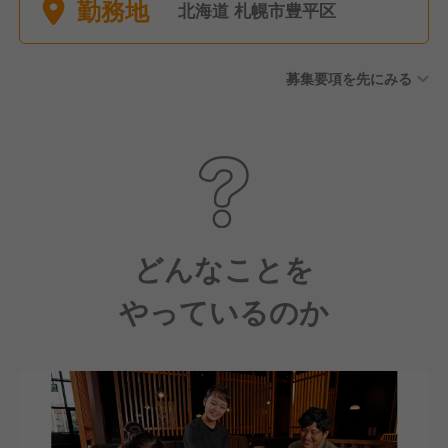
勤務地
8休） ・大晦日元旦は原則全
北海道 札幌市豊平区
店休業
募集要項を先にみる
どんなことを
やっているのか