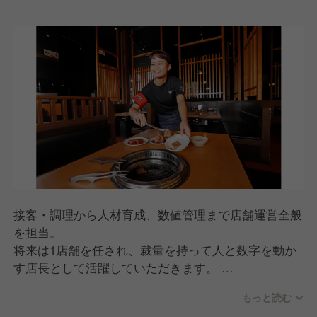
接客・調理から人材育成、数値管理まで店舗運営全般
を担当。
将来は1店舗を任され、裁量を持って人と数字を動か
す店長として活躍していただきます。
▼仕事内容
もっと読む
ホール・キッチン業務（接客・調理・オペレーション