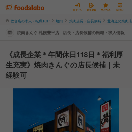
ログイン
新規登録
気になる
MENU
飲食店の求人・転職TOP
焼肉
焼肉店長・店長候補
北海道の焼肉
焼肉きんぐ 札幌豊平店 | 店長・店長候補の転職・求人情報
《成長企業＊年間休日118日＊福利厚
生充実》焼肉きんぐの店長候補｜未
経験可