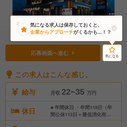
気になる求人は保存しておくと、
企業からアプローチ
がくるかも...！？
応募画面へ進む
気になる
気になる
この求人はこんな感じ。
給与
22~35
月収
万円
■ 年間休日 ・年間118日（年
休日
間公休113日＋最低消化有給5
日） ・1ヶ月9休制（※2月のみ