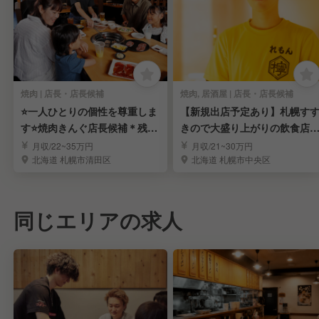
焼肉 | 店長・店長候補
焼肉, 居酒屋 | 店長・店長候補
⭐️一人ひとりの個性を尊重しま
【新規出店予定あり】札幌す
す⭐️焼肉きんぐ店長候補＊残業
きので大盛り上がりの飲食店
代別＊手当充実
店長を目指す！
月収/22~35万円
月収/21~30万円
北海道 札幌市清田区
北海道 札幌市中央区
同じエリアの求人