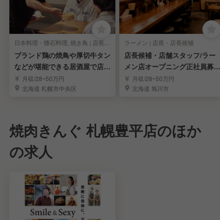
日本料理・懐石料理, 焼き鳥 | 店長・店長候補
ラーメン | 店長・店長候補
ブランド鶏の焼鳥や厚切牛タン
店長候補・店舗スタッフ/ラー
などが堪能できる居酒屋で店
メン店オープニング正社員募
長・店長候補
集！
月収/28~50万円
月収/28~50万円
北海道 札幌市中央区
北海道 旭川市
焼肉きんぐ 札幌豊平店のほか
の求人