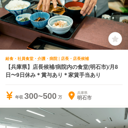
給食・社員食堂・介護・病院 | 店長・店長候補
【兵庫県】店長候補/病院内の食堂(明石市)/月8
日〜9日休み＊賞与あり＊家賃手当あり
兵庫県
300~500
明石市
年収