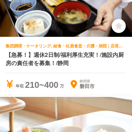
集団調理・ケータリング, 給食・社員食堂・介護・病院 | 店長・店長候補
【急募！】週休2日制/福利厚生充実！/施設内厨
房の責任者を募集！/静岡
静岡県
210~400
磐田市
年収