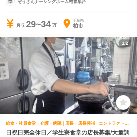
ぞうさんナーシングホーム柏青葉台
千葉県
29~34
柏市
月収
1
/
2
給食・社員食堂・介護・病院 | 店長・店長候補 | コントラクト事業部 学生食堂・社員食堂 ドーミー東海大hills学生寮食堂
日祝日完全休日／学生寮食堂の店長募集/大量調