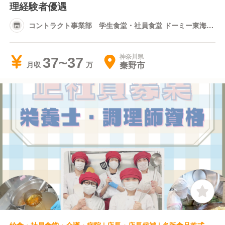
理経験者優遇
コントラクト事業部 学生食堂・社員食堂 ドーミー東海大
hills学生寮食堂
神奈川県
37~37
秦野市
月収