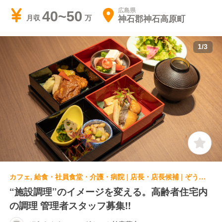
広島県
40~50
神石郡神石高原町
月収
1
/
3
カフェ, 給食・社員食堂・介護・病院 | 店長・店長候補 | ぞうさんナーシングホーム柏青葉台
“施設調理”のイメージを変える。高齢者住宅内
の調理 管理者スタッフ募集!!