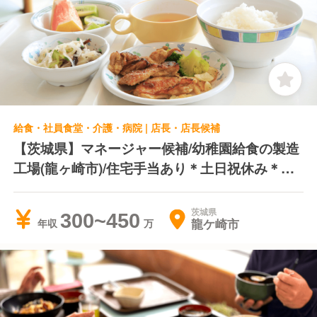
給食・社員食堂・介護・病院 | 店長・店長候補
【茨城県】マネージャー候補/幼稚園給食の製造
工場(龍ヶ崎市)/住宅手当あり＊土日祝休み＊賞
与年2回
茨城県
300~450
龍ケ崎市
年収