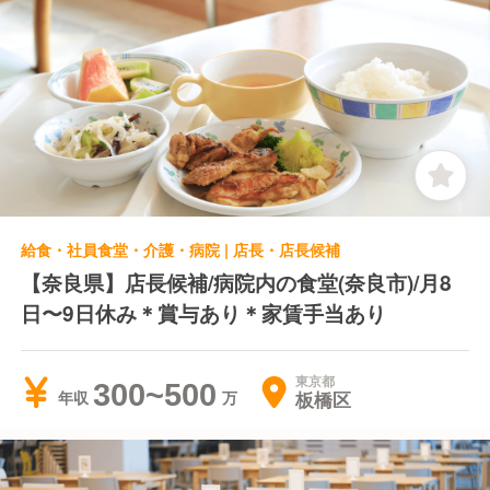
給食・社員食堂・介護・病院 | 店長・店長候補
【奈良県】店長候補/病院内の食堂(奈良市)/月8
日〜9日休み＊賞与あり＊家賃手当あり
東京都
300~500
板橋区
年収