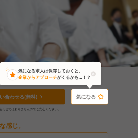
気になる求人は保存しておくと、
企業からアプローチ
がくるかも...！？
い合わせる(無料)
気になる
気になる
合わせではありませんのでご安心ください。
な感じ。