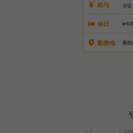
給与
月収
休日
■年
給休
介護
勤務地
島根
ど）