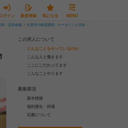
ログイン
新規登録
気になる
MENU
店長・店長候補
出雲市の集団調理・ケータリング店長・店長候補
【長期休暇あ
この求人について
どんなことをやっているのか
物
こんな人と働きます
ここにこだわってます
こんなことやります
募集要項
基本情報
福利厚生・待遇
応募について