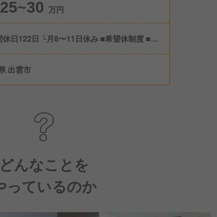
25~30
万円
間休日122日 └月8〜11日休み ■希望休制度 ■有
暇(社内規定有) ■特別休暇(慶弔、出産、育児、
休暇など) ■長期休暇（年末年始・GW・お盆な
県 出雲市
どんなことを
やっているのか