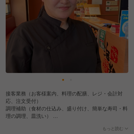
接客業務（お客様案内、料理の配膳、レジ・会計対
応、注文受付）
調理補助（食材の仕込み、盛り付け、簡単な寿司・料
理の調理、皿洗い）
店内清掃や片付け
もっと読む
売上管理、シフト管理などの店舗運営業務（店長・管