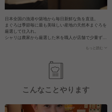
日本全国の漁港や築地から毎日新鮮な魚を直送。
まぐろは季節毎に最も美味しい産地の天然本まぐろを
厳選して仕入れ。
シャリは農家から厳選した米を職人が店舗で少量ずつ
炊き上げ、最高の状態で提供。
もっと読む
本生わさび・国産海苔など厳選食材を使用。
こんなことやります