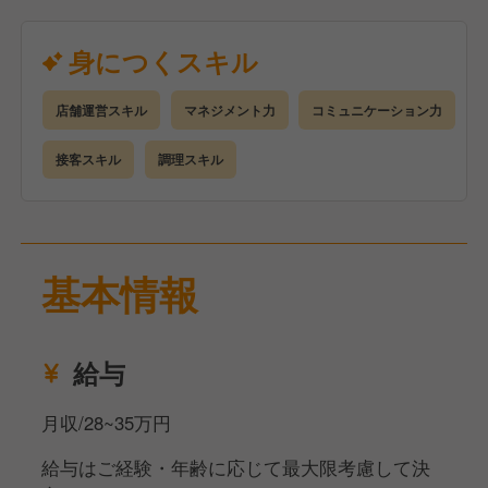
理職の場合）
食材の発注や仕入れ、在庫管理
身につくスキル
アルバイトスタッフの採用・指導・シフト作成（店
長・SV職等）
店舗運営スキル
マネジメント力
コミュニケーション力
上記の内容を主にやっていただきます。
接客スキル
調理スキル
基本情報
給与
月収/28~35万円
給与はご経験・年齢に応じて最大限考慮して決