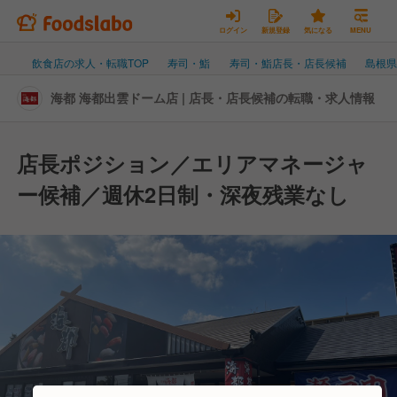
ログイン
新規登録
気になる
MENU
飲食店の求人・転職TOP
寿司・鮨
寿司・鮨店長・店長候補
島根
海都 海都出雲ドーム店 | 店長・店長候補の転職・求人情報
店長ポジション／エリアマネージャ
ー候補／週休2日制・深夜残業なし