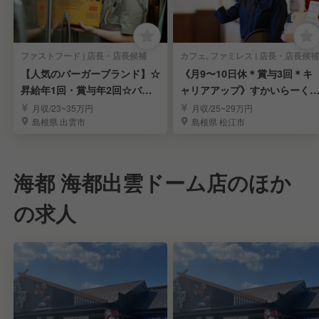
ファストフード | 店長・店長候補
カフェ, ファミレス | 店長・店長候補
【人気のバーガーブランド】☆
《月9〜10日休＊賞与3回＊キ
昇給年1回・賞与年2回☆バー
ャリアアップ》すかいらーく
ガーキング店長候補
営店の店長候補
月収/23~35万円
月収/25~29万円
島根県 出雲市
島根県 松江市
海都 海都出雲ドーム店のほか
の求人