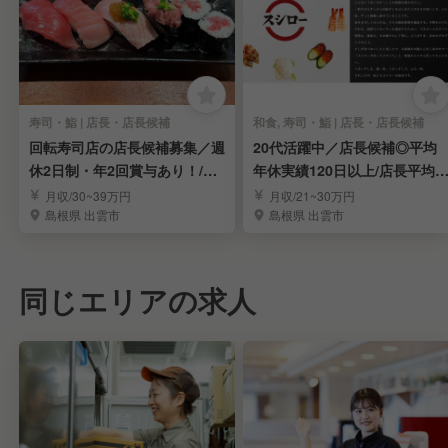
寿司・鮨 | 店長・店長候補
和食, 寿司・鮨 | 店長・店長候補
回転寿司店の店長候補募集／週
20代活躍中／店長候補◎平均
休2日制・年2回賞与あり！/月
年休実績120日以上/店長平均
給30万以上
収621万円！
月収/30~39万円
月収/21~30万円
島根県 出雲市
島根県 出雲市
同じエリアの求人