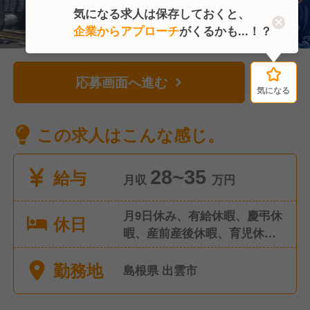
気になる求人は保存しておくと、
企業からアプローチ
がくるかも...！？
応募画面へ進む
気になる
気になる
この求人はこんな感じ。
給与
28~35
月収
万円
月9日休み、有給休暇、慶弔休
休日
暇、産前産後休暇、育児休
暇、介護休暇
勤務地
島根県 出雲市