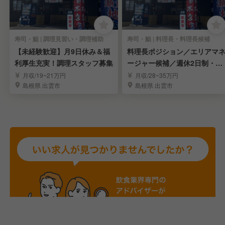
寿司・鮨 | 調理見習い・調理補助
寿司・鮨 | 料理長・料理長候補
【未経験歓迎】月9日休み＆福
料理長ポジション／エリアマ
利厚生充実！調理スタッフ募集
ージャー候補／週休2日制・深
夜残業なし
月収/19~21万円
月収/28~35万円
島根県 出雲市
島根県 出雲市