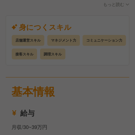
もっと読む
以上をがメイン業務となります。
その後店長としての管理業務（売上、シフト、アルバ
身につくスキル
イト採用）なども徐々に覚えていただきます。
店舗運営スキル
マネジメント力
コミュニケーション力
寿司や魚が未経験でも問題ありません！
一人一人丁寧に指導しますのでご安心ください。
接客スキル
調理スキル
基本情報
給与
月収/30~39万円