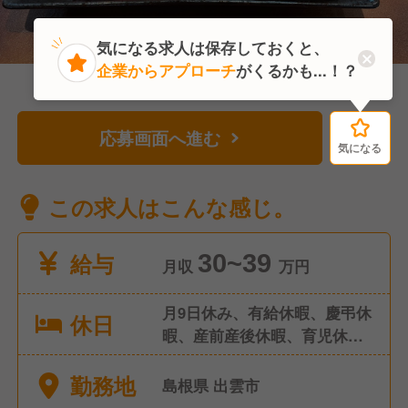
気になる求人は保存しておくと、
企業からアプローチ
がくるかも...！？
応募画面へ進む
気になる
気になる
この求人はこんな感じ。
給与
30~39
月収
万円
月9日休み、有給休暇、慶弔休
休日
暇、産前産後休暇、育児休
暇、介護休暇
勤務地
島根県 出雲市