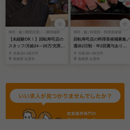
寿司・鮨 | 調理見習い・調理補助
寿司・鮨 | 料理長・料理長候補
【未経験OK！】回転寿司店の
回転寿司店の料理長候補募集
スタッフ/月給24～28万/充実の
週休2日制・年2回賞与あり！/
研修！
月給30万以上
月収/24~28万円
月収/30~39万円
島根県 出雲市
島根県 出雲市