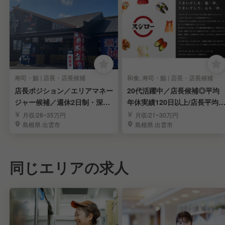
寿司・鮨 | 店長・店長候補
和食, 寿司・鮨 | 店長・店長候補
店長ポジション／エリアマネー
20代活躍中／店長候補◎平均
ジャー候補／週休2日制・深夜
年休実績120日以上/店長平均
残業なし
収621万円！
月収/28~35万円
月収/21~30万円
島根県 出雲市
島根県 出雲市
同じエリアの求人