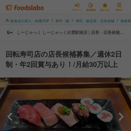
ログイン
新規登録
気になる
MENU
飲食店の求人・転職TOP
寿司・鮨
寿司・鮨店長・店長候補
島根
しーじゃっく しーじゃっく出雲駅南店 | 店長・店長候補の
転職・求人情報
回転寿司店の店長候補募集／週休2日
制・年2回賞与あり！/月給30万以上