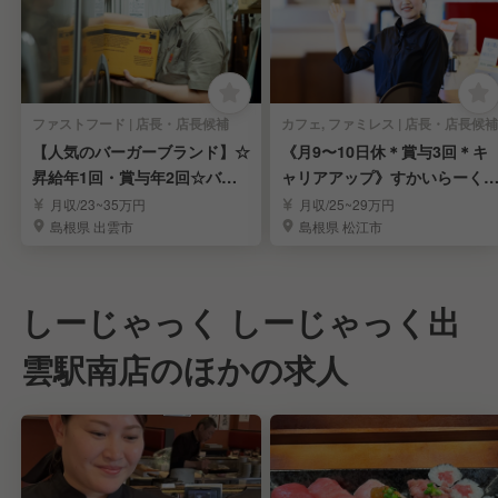
ファストフード | 店長・店長候補
カフェ, ファミレス | 店長・店長候補
【人気のバーガーブランド】☆
《月9〜10日休＊賞与3回＊キ
昇給年1回・賞与年2回☆バー
ャリアアップ》すかいらーく
ガーキング店長候補
営店の店長候補
月収/23~35万円
月収/25~29万円
島根県 出雲市
島根県 松江市
しーじゃっく しーじゃっく出
雲駅南店のほかの求人