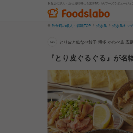
飲食店の求人・正社員転職なら業界NO.1のフーズラボエージェ
飲食店の求人・転職TOP
焼き鳥
焼き鳥キッ
とり皮と鉄なべ餃子 博多 かわべゑ 広
『とり皮ぐるぐる』が名