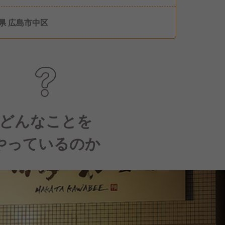
） ■年末年始振替休暇（3日） ■有休休暇（毎
日必ず消化）
県 広島市中区
どんなことを
やっているのか