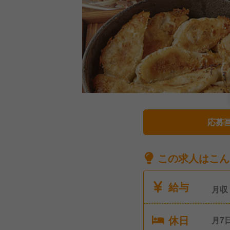
応募
この求人はこん
給与
月収
休日
月7日休み ■リフレッ