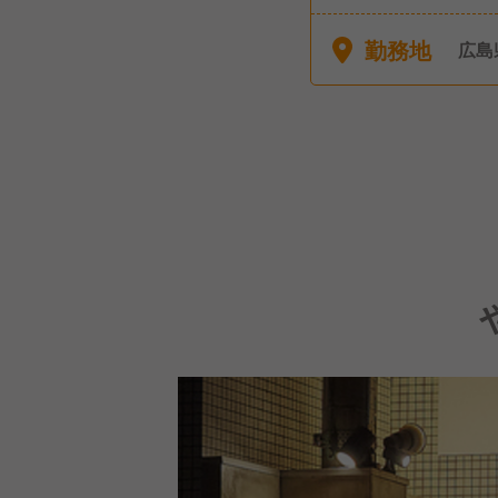
有り
月1
勤務地
広島