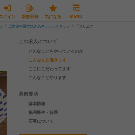
ログイン
新規登録
気になる
MENU
フ
広島市中区の焼き鳥キッチンスタッフ
『とり皮ぐるぐる』が名物の居酒屋
この求人について
どんなことをやっているのか
こんな人と働きます
ここにこだわってます
こんなことやります
募集要項
基本情報
福利厚生・待遇
応募について