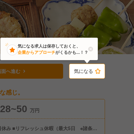
気になる求人は保存しておくと、
企業からアプローチ
がくるかも...！？
画面へ進む
気になる
気になる
な感じ。
28~50
万円
シュ休暇（最大5日 ※諸条件