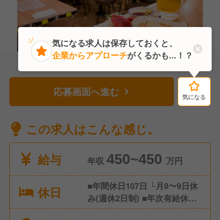
気になる求人は保存しておくと、
企業からアプローチ
がくるかも...！？
応募画面へ進む
気になる
気になる
この求人はこんな感じ。
給与
450~450
年収
万円
■年間休日107日 └月8〜9日休
休日
み(週休2日制) ■年次有給休暇
(入社半年後初年度10日間付