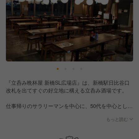
『立呑み晩杯屋 新橋SL広場店』は、新橋駅日比谷口
改札を出てすぐの好立地に構える立呑み酒場です。
仕事帰りのサラリーマンを中心に、50代を中心とした
幅広い年齢層のお客様にご来店いただいています。
もっと読む
一人でふらっと立ち寄れる気軽さが魅力で、気づけば
常連になっているお客様も多い、地域に根ざしたお店
です。