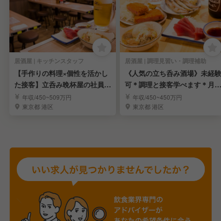
居酒屋 | キッチンスタッフ
居酒屋 | 調理見習い・調理補助
【手作りの料理×個性を活かし
《人気の立ち呑み酒場》未経
た接客】立呑み晩杯屋の社員ス
可＊調理と接客学べます＊月
タッフ｜アクセス◎
8〜9日休＊社宅完備
年収/450~509万円
年収/450~450万円
東京都 港区
東京都 港区