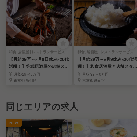
和食, 居酒屋 | レストランサービス・ホールスタッフ
和食, 居酒屋 | レストランサービス・ホールスタッフ
【月給29万～×月9日休み×20代
【月給29万～×月9休み×20代
活躍！】炉端居酒屋の店舗スタ
躍！】和食居酒屋＊店舗スタ
ッフ募集！
フ募集！
月収/29~40万円
月収/29~40万円
東京都 新宿区
東京都 新宿区
同じエリアの求人
NEW