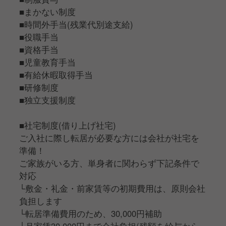
■まかない制度
■時間外手当(残業代別途支給)
■役職手当
■資格手当
■児童教育手当
■有給休暇取得手当
■研修制度
■独立支援制度
■社宅制度(借り上げ社宅)
ご入社に際し転居が必要な方には会社が社宅を
準備！
ご家族がいる方、単身者に関わらず下記条件で
対応
└敷金・礼金・前家賃等の初期費用は、原則会社
負担します
└転居準備費用のため、30,000円補助
└月家賃30,000円まで会社負担(残額を給与から