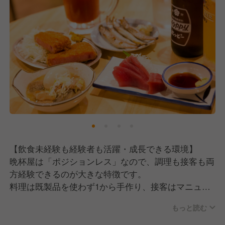
【求める人物像】
私たちは高度な技術よりも人柄重視で採用をしていま
す。
■まじめで一生懸命
技術はあとからいくらでも身につけられます。
どんな仕事にも誠実に向き合い、一生懸命取り組める
姿勢こそが、晩杯屋で活躍するための一番の条件で
す。
■社交性がある
お客様との距離が近いお店だからこそ、接客は大切に
【飲食未経験も経験者も活躍・成長できる環境】
したいと考えています。
晩杯屋は「ポジションレス」なので、調理も接客も両
常連のお客様はもちろん、これから常連になっていた
方経験できるのが大きな特徴です。
だける新しいお客様にも、自然と打ち解けられるよう
料理は既製品を使わず1から手作り、接客はマニュア
な明るく元気な方を歓迎します。
ルなしでお客様と距離の近いコミュニケーションが楽
もっと読む
しめる環境だからこそ、チェーン店では決して身につ
■周りの状況を見て動ける
かない幅広いスキルが自然と磨かれていきます。