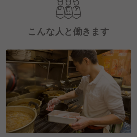
当店のコンセプトは「旨い・入りやすい・早い・安
い」。
こんな人と働きます
毎日市場で買い付ける鮮魚や、3時間かけてコトコト
仕込む煮込みなど、既製品を使わず店舗で一から調理
したこだわりの料理を、驚きの価格でお届けしていま
す。
また、スタッフ一人ひとりの個性が光る距離の近い接
客が、晩杯屋ならではの雰囲気をつくり上げていま
す。
2018年10月のオープン以来、おかげさまで多くのお
客様にご愛顧いただいています。
これからも多くの方々に愛されるお店を目指し、日々
営業を続けてまいります。
そこで現在は、一緒にお店を盛り上げていただける新
しい仲間を募集中です！