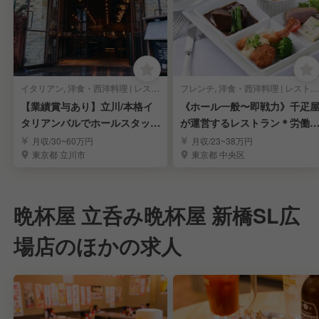
イタリアン, 洋食・西洋料理 | レストランサービス・ホールスタッフ
フレンチ, 洋食・西洋料理 | レストランサービス・ホールスタッフ
【業績賞与あり】立川/本格イ
《ホール一般〜即戦力》千疋
タリアンバルでホールスタッフ
が運営するレストラン＊労働
を募集！
境安定＊賞与年3回
月収/30~60万円
月収/23~38万円
東京都 立川市
東京都 中央区
晩杯屋 立呑み晩杯屋 新橋SL広
場店のほかの求人