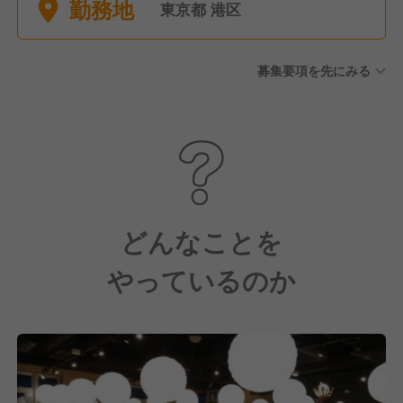
勤務地
与) ■慶弔休暇
東京都 港区
募集要項を先にみる
どんなことを
やっているのか