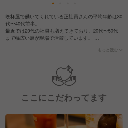
晩杯屋で働いてくれている正社員さんの平均年齢は30
代〜40代前半。
最近では20代の社員も増えてきており、20代〜50代
まで幅広い層が現場で活躍しています。
中途入社が中心で、飲食店・特に居酒屋出身の方が多
もっと読む
い傾向にありますが、異業種からの転職者も多数活躍
しています。
現場は社員とアルバイトで構成されており、年齢や役
職の垣根なく、みんなで仲良くやっているのが自慢の
ひとつです。
ここにこだわってます
業務中は全員が全ポジションを担当する「ポジション
レス」なので、しっかり連携を取りながら、チームで
最高のお店を作り上げています。