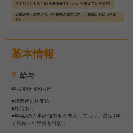
売上や原価・人件費の管理など、店舗運営全般もお任
マネジメントスキル(店長研修でもしっかり教えていきます)
せしていきます。
店舗経営・運営ノウハウ(将来の独立に向けた知識が身につきま
【充実の福利厚生】
また、メニューのアレンジや新メニューの考案など、
す)
賞与は年2回支給（6月・12月）と、頑張りがきちん
あなたのアイデアをお店に反映させることができるの
と形になって返ってくる環境です。
も晩杯屋ならではです。
また、転居が必要な方には借り上げ社宅制度を用意し
ており、敷金・礼金などの初期費用は原則会社負担、
基本情報
月3万円まで家賃を補助しています。「どこに住んで
【あなたの飲食キャリアをサポート！独立も歓迎！】
いても、晩杯屋で働いてほしい」そんな想いから設け
私たちは、飲食業で働くあなたが「どうなっていきた
た制度です。
いか」を大切にしています。
給与
メニュー開発をもっとしてみたい、接客が好きだから
そして、売上記録を競う社内コンペも常時開催してお
お店で働いていたい、マネジメントをもっと勉強した
年収/450~450万円
り、上位店舗には賞金や特別イベントが用意されてい
い——どんな想いも尊重します！
ます。単なる作業にならないよう、楽しみながら成果
その中で当社は店長・統括・商品開発・本社スタッフ
■残業代別途支給
を出せる環境づくりを大切にしています。
など、あなたのやりたいに合わせた多彩なキャリアパ
■昇給あり
スを用意しています。
■年4回の人事評価制度を導入しており、最短1年
で店長への昇格も可能！
そして、将来的に独立を目指したい方も大歓迎です。