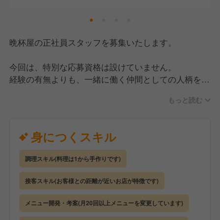
ていけます。
晩杯屋の正社員スタッフを募集いたします。
【社員が安心して働ける環境】
当店の運営元は、丸亀製麺などを展開する上場企業
今回は、特別な応募資格は設けていません。
「トリドールホールディングス」のグループ会社で
経験の有無よりも、一緒に働く仲間としての人柄を大
す。
切に採用をおこなっています。
安定した経営基盤があり、キャリアも多彩なので腰を
もっと読む
据えて長く働けるかと思います。
【仕事内容】
身につくスキル
また、労働環境もしっかり整えていて、残業代は別途
調理・接客・お会計など、全ポジションをお任せしま
全額支給で、みなし残業はありません。
す。
休日は月8〜9日を確保しており、年5日以上の休暇取
調理スキル(料理は1から手作りです)
晩杯屋は「ポジションレス」なので、キッチンに入る
得を義務付けています。
こともあれば、ホールに出るなど状況に合わせて、チ
接客スキル(お客様との距離が近いお店が特徴です)
また「休める環境をつくる」だけでなく、実際に取得
ームで連携しながら動いていただきます。
した社員には特別手当を支給するなど、しっかり休む
メニュー開発・考案(月20回以上メニューを変更しています)
ことを会社全体で後押ししています。
徐々に慣れてきたら、スタッフの教育・シフト作成・