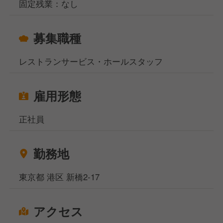
固定残業：なし
社員として1年間真面目に働けば独立の権利が得ら
れ、業務委託から正規FCへと移行する5段階のステッ
プでリスクを抑えながら独立を目指せます。
募集職種
※現在のFC店舗のうち4店舗は、当社出身スタッフが
独立した店舗です。
レストランサービス・ホールスタッフ
あなたからのご応募、心よりお待ちしております！
雇用形態
正社員
勤務地
東京都 港区 新橋2-17
アクセス