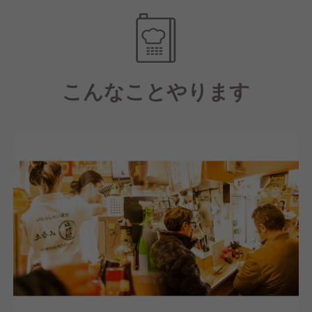
忙しい時間帯でも、お客様やスタッフの状況を瞬時に
把握し、先を読んで動ける力が求められます。
また、「商品研修」では捌き方・切り方などの技術を
プロの料理人から丁寧に指導してもらえるので、未経
■明確な目標を持っている
験の方でも数ヶ月後には問題なく店舗で活躍できま
大きい夢だったり、小さい目標だって構いません。
こんなことやります
す。
「こうなりたい」「こんなことしたい」という想いを
月1回の「店長会議」では、売上向上施策やシフトの
持って仕事に向き合える方と一緒に働きたいと考えて
作り方、損益計算書の読み方なども学べます。
います。
そのほかメニューのアレンジや新メニューの考案な
ど、あなたのアイデアをお店に反映できる環境は、経
験者の方にとっても新しいやりがいを感じていただけ
るはずです。
そして当社では、3ヶ月を1サイクルとした年4回の人
事評価制度を導入しています。
頑張りがすぐに評価に反映されるため、より早い段階
でステップアップを目指せるだけでなく、目標を立て
て振り返る機会があるからこそ、「どうなっていきた
いか」を常に意識しながら自分らしいキャリアを築い