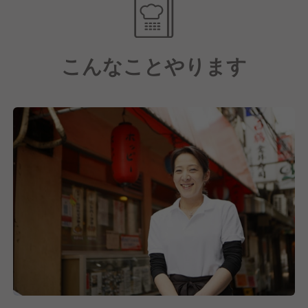
把握し、先を読んで動ける力が求められます。
また、「商品研修」では捌き方・切り方などの技術を
プロの料理人から丁寧に指導してもらえるので、未経
■明確な目標を持っている
験の方でも数ヶ月後には問題なく店舗で活躍できま
大きい夢だったり、小さい目標だって構いません。
こんなことやります
す。
「こうなりたい」「こんなことしたい」という想いを
月1回の「店長会議」では、売上向上施策やシフトの
持って仕事に向き合える方と一緒に働きたいと考えて
作り方、損益計算書の読み方なども学べます。
います。
そのほかメニューのアレンジや新メニューの考案な
ど、あなたのアイデアをお店に反映できる環境は、経
験者の方にとっても新しいやりがいを感じていただけ
るはずです。
そして当社では、3ヶ月を1サイクルとした年4回の人
事評価制度を導入しています。
頑張りがすぐに評価に反映されるため、より早い段階
でステップアップを目指せるだけでなく、目標を立て
て振り返る機会があるからこそ、「どうなっていきた
いか」を常に意識しながら自分らしいキャリアを築い
ていけます。