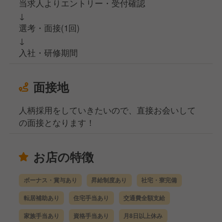
当求人よりエントリー・受付確認
↓
選考・面接(1回)
↓
入社・研修期間
面接地
人柄採用をしていきたいので、直接お会いして
の面接となります！
お店の特徴
ボーナス・賞与あり
昇給制度あり
社宅・寮完備
転居補助あり
住宅手当あり
交通費全額支給
家族手当あり
資格手当あり
月8日以上休み