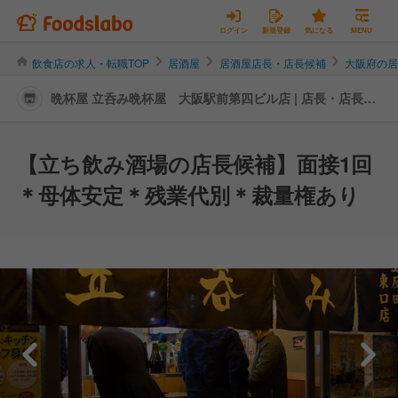
ログイン
新規登録
気になる
MENU
飲食店の求人・転職TOP
居酒屋
居酒屋店長・店長候補
大阪府の
晩杯屋 立呑み晩杯屋 大阪駅前第四ビル店 | 店長・店長候
補の転職・求人情報
【立ち飲み酒場の店長候補】面接1回
＊母体安定＊残業代別＊裁量権あり