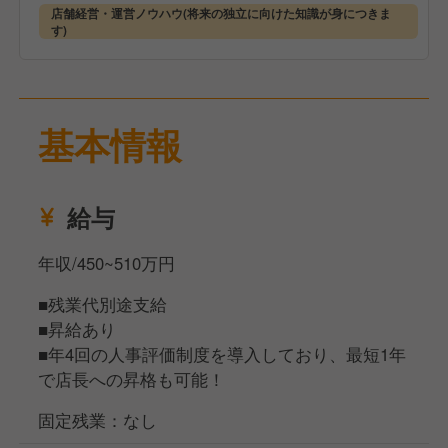
せしていきます。
店舗経営・運営ノウハウ(将来の独立に向けた知識が身につきま
【充実の福利厚生】
また、メニューのアレンジや新メニューの考案など、
す)
賞与は年2回支給（6月・12月）と、頑張りがきちん
あなたのアイデアをお店に反映させることができるの
と形になって返ってくる環境です。
も晩杯屋ならではです。
また、転居が必要な方には借り上げ社宅制度を用意し
ており、敷金・礼金などの初期費用は原則会社負担、
基本情報
月3万円まで家賃を補助しています。「どこに住んで
【あなたの飲食キャリアをサポート！独立も歓迎！】
いても、晩杯屋で働いてほしい」そんな想いから設け
私たちは、飲食業で働くあなたが「どうなっていきた
た制度です。
いか」を大切にしています。
給与
メニュー開発をもっとしてみたい、接客が好きだから
そして、売上記録を競う社内コンペも常時開催してお
お店で働いていたい、マネジメントをもっと勉強した
年収/450~510万円
り、上位店舗には賞金や特別イベントが用意されてい
い——どんな想いも尊重します！
ます。単なる作業にならないよう、楽しみながら成果
その中で当社は店長・統括・商品開発・本社スタッフ
■残業代別途支給
を出せる環境づくりを大切にしています。
など、あなたのやりたいに合わせた多彩なキャリアパ
■昇給あり
スを用意しています。
■年4回の人事評価制度を導入しており、最短1年
で店長への昇格も可能！
そして、将来的に独立を目指したい方も大歓迎です。
固定残業：なし
社員として1年間真面目に働けば独立の権利が得ら