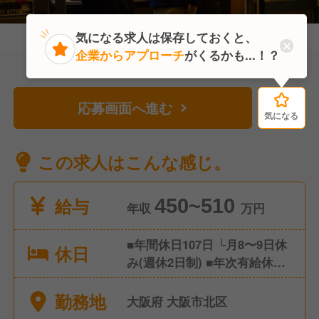
気になる求人は保存しておくと、
企業からアプローチ
がくるかも...！？
応募画面へ進む
気になる
気になる
この求人はこんな感じ。
給与
450~510
年収
万円
■年間休日107日 └月8〜9日休
休日
み(週休2日制) ■年次有給休暇
(入社半年後初年度10日間付
勤務地
与) ■慶弔休暇
大阪府 大阪市北区