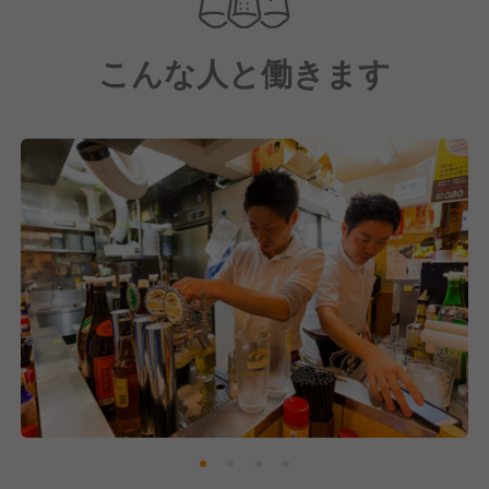
当店のコンセプトは「旨い・入りやすい・早い・安
い」。
こんな人と働きます
毎日市場で買い付ける鮮魚や、3時間かけてコトコト
仕込む煮込みなど、既製品を使わず店舗で一から調理
したこだわりの料理を、驚きの価格でお届けしていま
す。
また、スタッフ一人ひとりの個性が光る距離の近い接
客が、晩杯屋ならではの雰囲気をつくり上げていま
す。
オープン以来、おかげさまで多くのお客様にご愛顧い
ただいています。
これからも多くの方々に愛されるお店を目指し、日々
営業を続けてまいります。
そこで現在は、一緒にお店を盛り上げていただける新
しい仲間を募集中です！