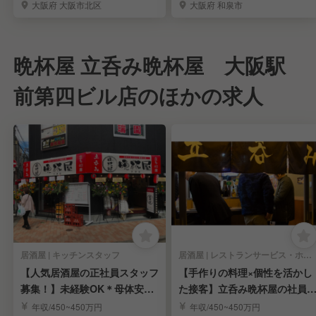
大阪府 大阪市北区
大阪府 和泉市
晩杯屋 立呑み晩杯屋 大阪駅
前第四ビル店のほかの求人
居酒屋 | キッチンスタッフ
居酒屋 | レストランサービス・ホールスタッフ
【人気居酒屋の正社員スタッフ
【手作りの料理×個性を活かし
募集！】未経験OK＊母体安定
た接客】立呑み晩杯屋の社員
＊福利厚生充実
タッフ｜アクセス◎
年収/450~450万円
年収/450~450万円