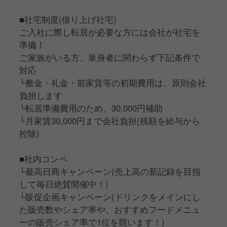
■社宅制度(借り上げ社宅)
ご入社に際し転居が必要な方には会社が社宅を
準備！
ご家族がいる方、単身者に関わらず下記条件で
対応
└敷金・礼金・前家賃等の初期費用は、原則会社
負担します
└転居準備費用のため、30,000円補助
└月家賃30,000円まで会社負担(残額を給与から
控除)
■社内コンペ
└最高日商キャンペーン(売上高の新記録を目指
して毎日絶賛開催中！)
└販促企画キャンペーン(ドリンクをメインにし
た販売数やシェア率や、おすすめフードメニュ
ーの販売シェア率で1位を競います！)