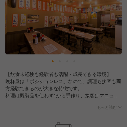
す。
■まじめで一生懸命
技術はあとからいくらでも身につけられます。
どんな仕事にも誠実に向き合い、一生懸命取り組める
姿勢こそが、晩杯屋で活躍するための一番の条件で
す。
■社交性がある
お客様との距離が近いお店だからこそ、接客は大切に
【飲食未経験も経験者も活躍・成長できる環境】
したいと考えています。
晩杯屋は「ポジションレス」なので、調理も接客も両
常連のお客様はもちろん、これから常連になっていた
方経験できるのが大きな特徴です。
だける新しいお客様にも、自然と打ち解けられるよう
料理は既製品を使わず1から手作り、接客はマニュア
な明るく元気な方を歓迎します。
ルなしでお客様と距離の近いコミュニケーションが楽
もっと読む
しめる環境だからこそ、チェーン店では決して身につ
■周りの状況を見て動ける
かない幅広いスキルが自然と磨かれていきます。
忙しい時間帯でも、お客様やスタッフの状況を瞬時に