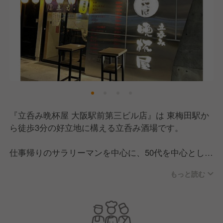
『立呑み晩杯屋 大阪駅前第三ビル店』は 東梅田駅か
ら徒歩3分の好立地に構える立呑み酒場です。
仕事帰りのサラリーマンを中心に、50代を中心とした
幅広い年齢層のお客様にご来店いただいています。
もっと読む
一人でふらっと立ち寄れる気軽さが魅力で、気づけば
常連になっているお客様も多い、地域に根ざしたお店
です。