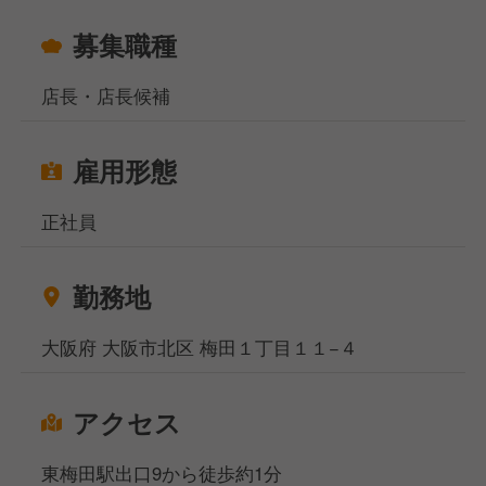
れ、業務委託から正規FCへと移行する5段階のステッ
プでリスクを抑えながら独立を目指せます。
募集職種
※現在のFC店舗のうち4店舗は、当社出身スタッフが
独立した店舗です。
店長・店長候補
あなたからのご応募、心よりお待ちしております！
雇用形態
正社員
勤務地
大阪府 大阪市北区 梅田１丁目１１−４
アクセス
東梅田駅出口9から徒歩約1分