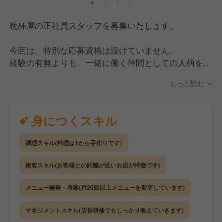
晩杯屋の正社員スタッフを募集いたします。
【社員が安心して働ける環境】
当店の運営元は、丸亀製麺などを展開する上場企業
今回は、特別な応募資格は設けていません。
「トリドールホールディングス」のグループ会社で
経験の有無よりも、一緒に働く仲間としての人柄を大
す。
切に採用をおこなっています。
安定した経営基盤があり、キャリアも多彩なので腰を
もっと読む
据えて長く働けるかと思います。
【仕事内容】
身につくスキル
また、労働環境もしっかり整えていて、残業代は別途
調理・接客・お会計など、全ポジションをお任せしま
全額支給で、みなし残業はありません。
す。
休日は月8〜9日を確保しており、年5日以上の休暇取
調理スキル(料理は1から手作りです)
晩杯屋は「ポジションレス」なので、キッチンに入る
得を義務付けています。
こともあれば、ホールに出るなど状況に合わせて、チ
接客スキル(お客様との距離が近いお店が特徴です)
また「休める環境をつくる」だけでなく、実際に取得
ームで連携しながら動いていただきます。
した社員には特別手当を支給するなど、しっかり休む
メニュー開発・考案(月20回以上メニューを変更しています)
ことを会社全体で後押ししています。
徐々に慣れてきたら、スタッフの教育・シフト作成・
売上や原価・人件費の管理など、店舗運営全般もお任
マネジメントスキル(店長研修でもしっかり教えていきます)