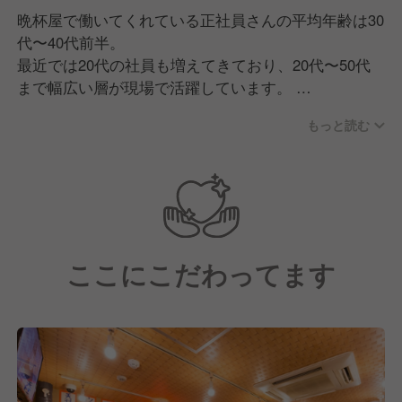
晩杯屋で働いてくれている正社員さんの平均年齢は30
代〜40代前半。
最近では20代の社員も増えてきており、20代〜50代
まで幅広い層が現場で活躍しています。
中途入社が中心で、飲食店・特に居酒屋出身の方が多
もっと読む
い傾向にありますが、異業種からの転職者も多数活躍
しています。
現場は社員とアルバイトで構成されており、年齢や役
職の垣根なく、みんなで仲良くやっているのが自慢の
ひとつです。
ここにこだわってます
業務中は全員が全ポジションを担当する「ポジション
レス」なので、しっかり連携を取りながら、チームで
最高のお店を作り上げています。
【求める人物像】
私たちは高度な技術よりも人柄重視で採用をしていま