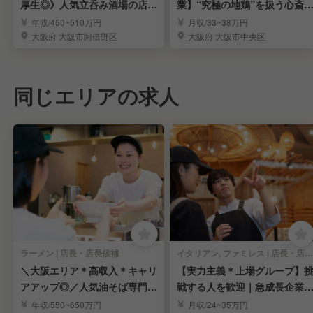
厚生◎》人気立呑み酒場の店長
業】“究極の地鶏”を扱う心斎
候補募集
高級焼鳥店・店長候補
年収/450~510万円
月収/33~38万円
大阪府 大阪市阿倍野区
大阪府 大阪市中央区
同じエリアの求人
ラーメン | 店長・店長候補
イタリアン, ファミレス | 店長・店長候補
＼大阪エリア＊高収入＊キャリ
【実力主義＊上場グループ】
アアップ◎／人気油そば専門店
戦する人を歓迎｜急成長企業
の店長候補を募集！
キャリアを実現
年収/550~650万円
月収/24~35万円