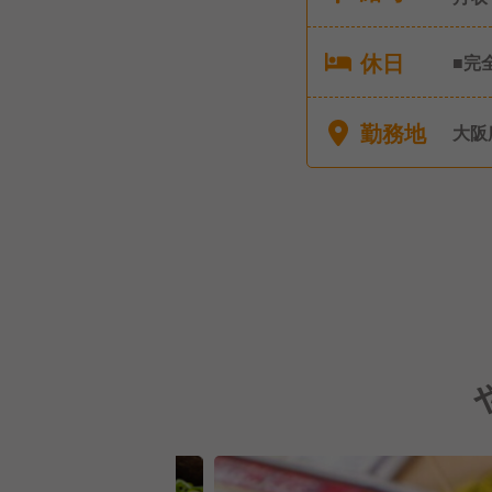
休日
■完
(公休日
社し
勤務地
大阪