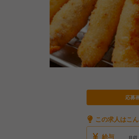
応募
この求人はこん
給与
月収