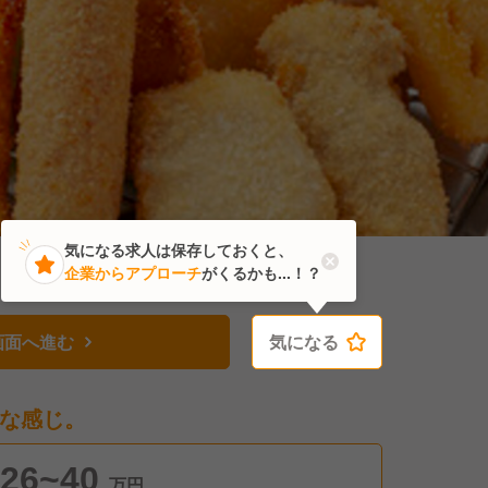
気になる求人は保存しておくと、
企業からアプローチ
がくるかも...！？
画面へ進む
気になる
気になる
な感じ。
26~40
万円