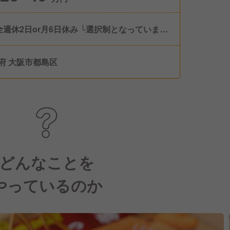
全週休2日or月6日休み └選択制となっています
数により給与変動あり) ■年次有給休暇 └入
て6か月後に10日支給
府 大阪市都島区
どんなことを
やっているのか