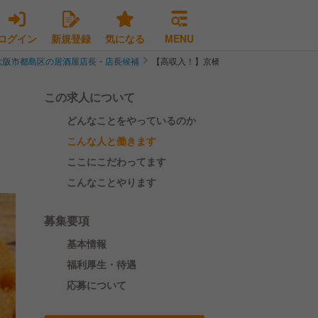
ログイン
新規登録
気になる
MENU
大阪市都島区の居酒屋店長・店長候補
【高収入！】京橋・すべてにこだわり！大
この求人について
どんなことをやっているのか
こんな人と働きます
ここにこだわってます
こんなことやります
募集要項
基本情報
福利厚生・待遇
応募について