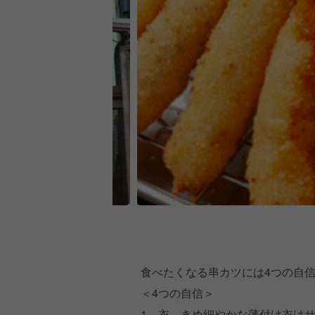
食べたくなる串カツには4つの自
＜4つの自信＞
1．衣…きめ細やかな薄付け衣は