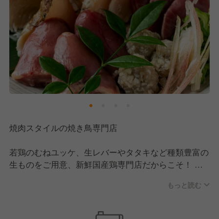
焼肉スタイルの焼き鳥専門店
若鶏のむねユッケ、生レバーやタタキなど種類豊富の
生ものをご用意、新鮮国産鶏専門店だからこそ！
◎鶏は国産鶏を厳選。鶏独特の臭みがなく食べやすい
もっと読む
《伊勢赤鶏》や、脂がしっかりと乗り、肉本来の旨味
が凝縮されたコクのある味覚が楽しめる《がいな鶏》
などの《銘柄鶏》も用意