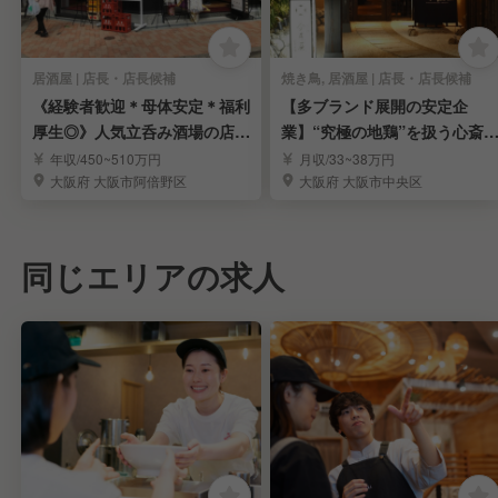
居酒屋 | 店長・店長候補
焼き鳥, 居酒屋 | 店長・店長候補
《経験者歓迎＊母体安定＊福利
【多ブランド展開の安定企
厚生◎》人気立呑み酒場の店長
業】“究極の地鶏”を扱う心斎
候補募集
高級焼鳥店・店長候補
年収/450~510万円
月収/33~38万円
大阪府 大阪市阿倍野区
大阪府 大阪市中央区
同じエリアの求人