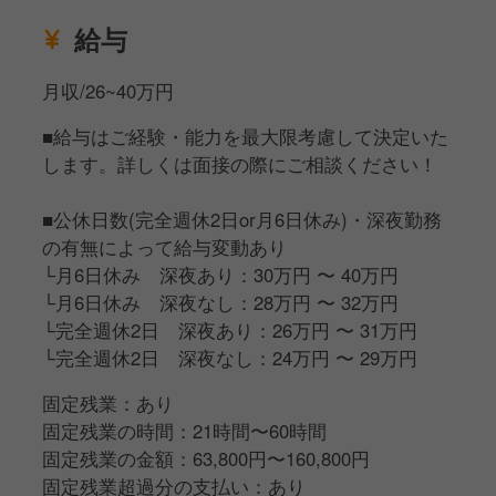
■マネジメント
徐々に仕事に慣れてきたら、売上管理・コスト管理・
給与
アルバイトスタッフの採用や教育など店舗運営業務全
般をお願いしていきます。
月収/26~40万円
■給与はご経験・能力を最大限考慮して決定いた
年齢や社歴に関係なくキャリアアップできる評価制度
します。詳しくは面接の際にご相談ください！
がありますので成長・やりがいを感じながら働くこと
ができます。
■公休日数(完全週休2日or月6日休み)・深夜勤務
の有無によって給与変動あり
└月6日休み 深夜あり：30万円 〜 40万円
└月6日休み 深夜なし：28万円 〜 32万円
└完全週休2日 深夜あり：26万円 〜 31万円
└完全週休2日 深夜なし：24万円 〜 29万円
固定残業：あり
固定残業の時間：21時間〜60時間
固定残業の金額：63,800円〜160,800円
固定残業超過分の支払い：あり