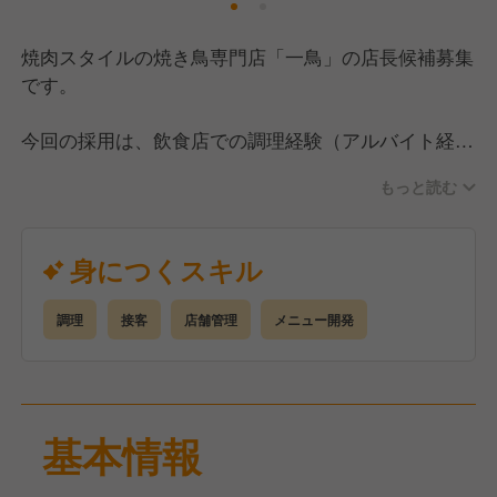
焼肉スタイルの焼き鳥専門店「一鳥」の店長候補募集
です。
今回の採用は、飲食店での調理経験（アルバイト経験
もOK）があり、社会人経験が1年以上ある方を探して
もっと読む
います。
その中で、店長経験やマネジメント経験がある方は優
遇いたします。
身につくスキル
仲間とともにお客様に喜んでいただけるお店づくりに
熱く取り組んでいただける方を歓迎いたします。
調理
接客
店舗管理
メニュー開発
<仕事内容>
■調理・接客
兼務となりますが、そこまで難しい内容ではないので
基本情報
ご安心ください。