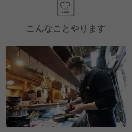
大人気の手羽先！一鳥自慢の手羽先は『金』と『銀』
の2種類の手羽先
こんなことやります
『金手羽』は特製の甘辛ダレをたっぷりと絡めて、粗
めの黒コショウで仕上げたこってり味！
『銀手羽』は鶏のうまみを最大限に引き出す独自ブレ
ンドの塩コショウでシンプルに仕上げた手羽先ビール
がすすみます！
焼き鳥だけでなく、その他の鶏料理メニューもおすす
め！他ではなかなか食べられない一品も。
お客様にとことん楽しんでいただく料理と空間に、
【こだわり】が溢れます。