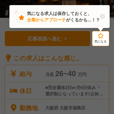
気になる求人は保存しておくと、
企業からアプローチ
がくるかも...！？
応募画面へ進む
気になる
気になる
この求人はこんな感じ。
給与
26~40
月収
万円
■完全週休2日or月6日休み └
休日
選択制となっています(公休日
数により給与変動あり) ■年次
勤務地
有給休暇 └入社して6か月後に
大阪府 大阪市福島区
10日支給