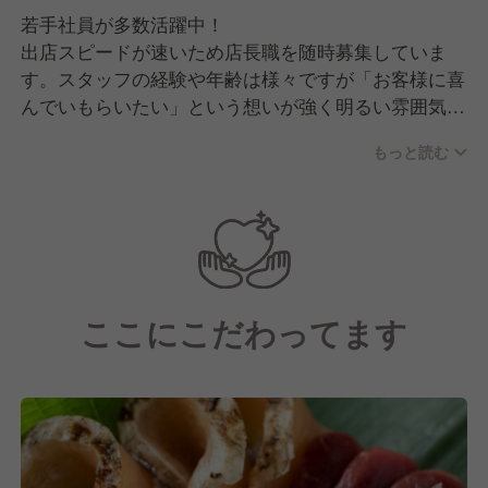
若手社員が多数活躍中！
出店スピードが速いため店長職を随時募集していま
す。スタッフの経験や年齢は様々ですが「お客様に喜
んでいもらいたい」という想いが強く明るい雰囲気の
職場です。
もっと読む
仲間とともにより良い店舗づくりに取り組んでいただ
ける方歓迎します。ぜひ一緒に働きましょう。
ここにこだわってます