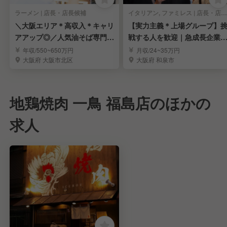
ラーメン | 店長・店長候補
イタリアン, ファミレス | 店長・店長候補
＼大阪エリア＊高収入＊キャリ
【実力主義＊上場グループ】
アアップ◎／人気油そば専門店
戦する人を歓迎｜急成長企業
の店長候補を募集！
キャリアを実現
年収/550~650万円
月収/24~35万円
大阪府 大阪市北区
大阪府 和泉市
地鶏焼肉 一鳥 福島店のほかの
求人