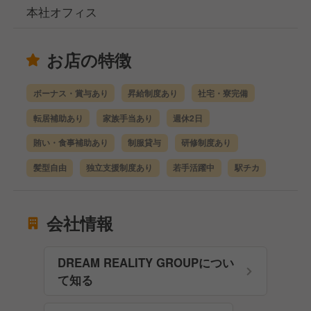
本社オフィス
お店の特徴
ボーナス・賞与あり
昇給制度あり
社宅・寮完備
転居補助あり
家族手当あり
週休2日
賄い・食事補助あり
制服貸与
研修制度あり
髪型自由
独立支援制度あり
若手活躍中
駅チカ
会社情報
DREAM REALITY GROUPについ
て知る