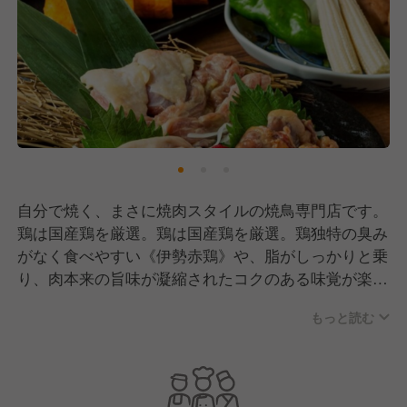
自分で焼く、まさに焼肉スタイルの焼鳥専門店です。
鶏は国産鶏を厳選。鶏は国産鶏を厳選。鶏独特の臭み
がなく食べやすい《伊勢赤鶏》や、脂がしっかりと乗
り、肉本来の旨味が凝縮されたコクのある味覚が楽し
める《がいな鶏》などの《銘柄鶏》もご用意しており
もっと読む
ます。種類も豊富！希少部位なども提供しておりま
す。