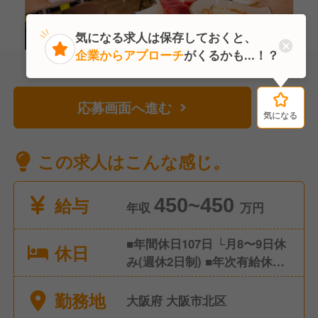
気になる求人は保存しておくと、
企業からアプローチ
がくるかも...！？
応募画面へ進む
気になる
気になる
この求人はこんな感じ。
給与
450~450
年収
万円
■年間休日107日 └月8〜9日休
休日
み(週休2日制) ■年次有給休暇
(入社半年後初年度10日間付
勤務地
与) ■慶弔休暇
大阪府 大阪市北区