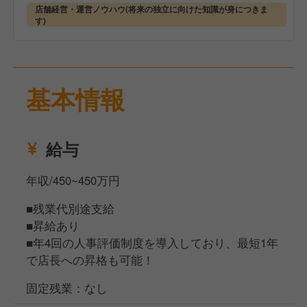
せしていきます。
店舗経営・運営ノウハウ(将来の独立に向けた知識が身につきま
【充実の福利厚生】
また、メニューのアレンジや新メニューの考案など、
す)
賞与は年2回支給（6月・12月）と、頑張りがきちん
あなたのアイデアをお店に反映させることができるの
と形になって返ってくる環境です。
も晩杯屋ならではです。
また、転居が必要な方には借り上げ社宅制度を用意し
ており、敷金・礼金などの初期費用は原則会社負担、
基本情報
月3万円まで家賃を補助しています。「どこに住んで
【あなたの飲食キャリアをサポート！独立も歓迎！】
いても、晩杯屋で働いてほしい」そんな想いから設け
私たちは、飲食業で働くあなたが「どうなっていきた
た制度です。
いか」を大切にしています。
給与
メニュー開発をもっとしてみたい、接客が好きだから
そして、売上記録を競う社内コンペも常時開催してお
お店で働いていたい、マネジメントをもっと勉強した
年収/450~450万円
り、上位店舗には賞金や特別イベントが用意されてい
い——どんな想いも尊重します！
ます。単なる作業にならないよう、楽しみながら成果
その中で当社は店長・統括・商品開発・本社スタッフ
■残業代別途支給
を出せる環境づくりを大切にしています。
など、あなたのやりたいに合わせた多彩なキャリアパ
■昇給あり
スを用意しています。
■年4回の人事評価制度を導入しており、最短1年
で店長への昇格も可能！
そして、将来的に独立を目指したい方も大歓迎です。
固定残業：なし
社員として1年間真面目に働けば独立の権利が得ら