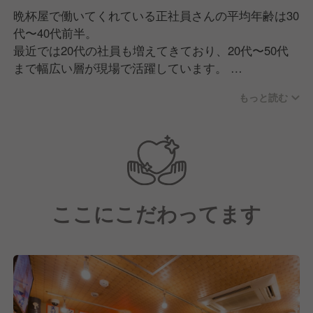
晩杯屋で働いてくれている正社員さんの平均年齢は30
代〜40代前半。
最近では20代の社員も増えてきており、20代〜50代
まで幅広い層が現場で活躍しています。
中途入社が中心で、飲食店・特に居酒屋出身の方が多
もっと読む
い傾向にありますが、異業種からの転職者も多数活躍
しています。
現場は社員とアルバイトで構成されており、年齢や役
職の垣根なく、みんなで仲良くやっているのが自慢の
ひとつです。
ここにこだわってます
業務中は全員が全ポジションを担当する「ポジション
レス」なので、しっかり連携を取りながら、チームで
最高のお店を作り上げています。
【求める人物像】
私たちは高度な技術よりも人柄重視で採用をしていま