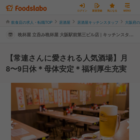
ログイン
新規登録
気になる
MENU
飲食店の求人・転職TOP
居酒屋
居酒屋キッチンスタッフ
大阪府
晩杯屋 立呑み晩杯屋 大阪駅前第三ビル店 | キッチンスタッ
フの転職・求人情報
【常連さんに愛される人気酒場】月
8〜9日休＊母体安定＊福利厚生充実