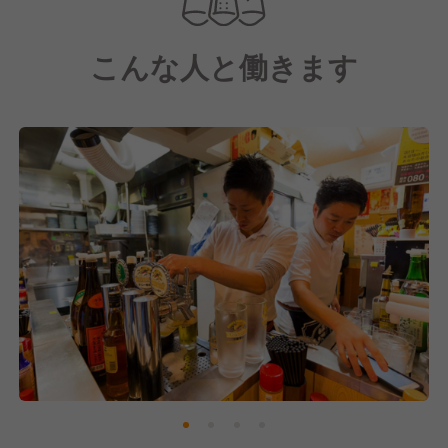
当店のコンセプトは「旨い・入りやすい・早い・安
い」。
こんな人と働きます
毎日市場で買い付ける鮮魚や、3時間かけてコトコト
仕込む煮込みなど、既製品を使わず店舗で一から調理
したこだわりの料理を、驚きの価格でお届けしていま
す。
また、スタッフ一人ひとりの個性が光る距離の近い接
客が、晩杯屋ならではの雰囲気をつくり上げていま
す。
オープン以来、おかげさまで多くのお客様にご愛顧い
ただいています。
これからも多くの方々に愛されるお店を目指し、日々
営業を続けてまいります。
そこで現在は、一緒にお店を盛り上げていただける新
しい仲間を募集中です！