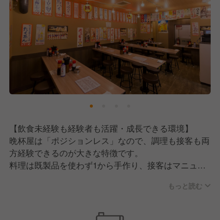
す。
■まじめで一生懸命
技術はあとからいくらでも身につけられます。
どんな仕事にも誠実に向き合い、一生懸命取り組める
姿勢こそが、晩杯屋で活躍するための一番の条件で
す。
■社交性がある
お客様との距離が近いお店だからこそ、接客は大切に
【飲食未経験も経験者も活躍・成長できる環境】
したいと考えています。
晩杯屋は「ポジションレス」なので、調理も接客も両
常連のお客様はもちろん、これから常連になっていた
方経験できるのが大きな特徴です。
だける新しいお客様にも、自然と打ち解けられるよう
料理は既製品を使わず1から手作り、接客はマニュア
な明るく元気な方を歓迎します。
ルなしでお客様と距離の近いコミュニケーションが楽
もっと読む
しめる環境だからこそ、チェーン店では決して身につ
■周りの状況を見て動ける
かない幅広いスキルが自然と磨かれていきます。
忙しい時間帯でも、お客様やスタッフの状況を瞬時に