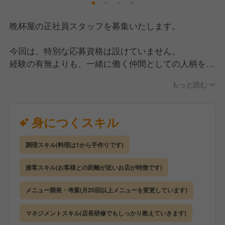
晩杯屋の正社員スタッフを募集いたします。
【社員が安心して働ける環境】
当店の運営元は、丸亀製麺などを展開する上場企業
今回は、特別な応募資格は設けていません。
「トリドールホールディングス」のグループ会社で
経験の有無よりも、一緒に働く仲間としての人柄を大
す。
切に採用をおこなっています。
安定した経営基盤があり、キャリアも多彩なので腰を
もっと読む
据えて長く働けるかと思います。
【仕事内容】
身につくスキル
また、労働環境もしっかり整えていて、残業代は別途
調理・接客・お会計など、全ポジションをお任せしま
全額支給で、みなし残業はありません。
す。
休日は月8〜9日を確保しており、年5日以上の休暇取
調理スキル(料理は1から手作りです)
晩杯屋は「ポジションレス」なので、キッチンに入る
得を義務付けています。
こともあれば、ホールに出るなど状況に合わせて、チ
接客スキル(お客様との距離が近いお店が特徴です)
また「休める環境をつくる」だけでなく、実際に取得
ームで連携しながら動いていただきます。
した社員には特別手当を支給するなど、しっかり休む
メニュー開発・考案(月20回以上メニューを変更しています)
ことを会社全体で後押ししています。
徐々に慣れてきたら、スタッフの教育・シフト作成・
売上や原価・人件費の管理など、店舗運営全般もお任
マネジメントスキル(店長研修でもしっかり教えていきます)