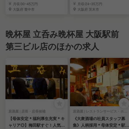
チンスタッフ募集！
理長候補募集
月収/30~45万円
月収/24~35万円
大阪府 豊中市
大阪府 茨木市
晩杯屋 立呑み晩杯屋 大阪駅前
第三ビル店のほかの求人
居酒屋 | 店長・店長候補
居酒屋 | レストランサービス・ホールスタッフ
【母体安定＊福利厚生充実＊キ
《大衆酒場の社員スタッフ募
ャリア◎】梅田駅すぐ！人気大
集》人柄採用＊母体安定＊駅