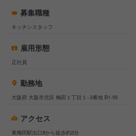
れ、業務委託から正規FCへと移行する5段階のステッ
プでリスクを抑えながら独立を目指せます。
募集職種
※現在のFC店舗のうち4店舗は、当社出身スタッフが
独立した店舗です。
キッチンスタッフ
あなたからのご応募、心よりお待ちしております！
雇用形態
正社員
勤務地
大阪府 大阪市北区 梅田１丁目１−3番地 B1‐55
アクセス
東梅田駅出口8から徒歩約2分