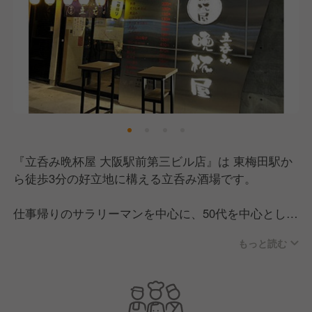
『立呑み晩杯屋 大阪駅前第三ビル店』は 東梅田駅か
ら徒歩3分の好立地に構える立呑み酒場です。
仕事帰りのサラリーマンを中心に、50代を中心とした
幅広い年齢層のお客様にご来店いただいています。
もっと読む
一人でふらっと立ち寄れる気軽さが魅力で、気づけば
常連になっているお客様も多い、地域に根ざしたお店
です。