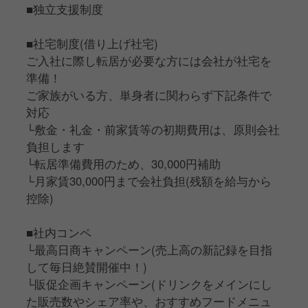
■独立支援制度
■社宅制度(借り上げ社宅)
ご入社に際し転居が必要な方には会社が社宅を
準備！
ご家族がいる方、単身者に関わらず下記条件で
対応
└敷金・礼金・前家賃等の初期費用は、原則会社
負担します
└転居準備費用のため、30,000円補助
└月家賃30,000円まで会社負担(残額を給与から
控除)
■社内コンペ
└最高日商キャンペーン(売上高の新記録を目指
して毎日絶賛開催中！)
└販促企画キャンペーン(ドリンクをメインにし
た販売数やシェア率や、おすすめフードメニュ