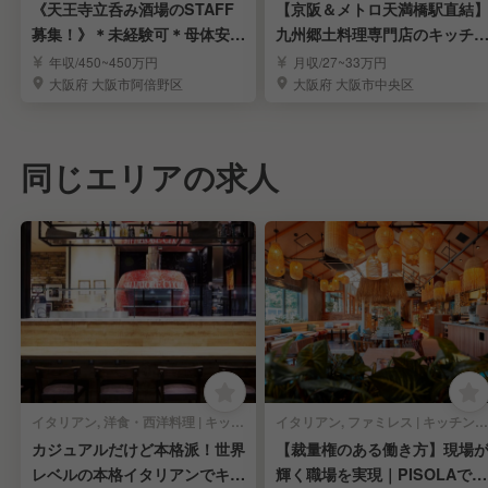
《天王寺立呑み酒場のSTAFF
【京阪＆メトロ天満橋駅直結
募集！》＊未経験可＊母体安定
九州郷土料理専門店のキッチ
＊月8〜9日休み
スタッフ《月9休》
年収/450~450万円
月収/27~33万円
大阪府 大阪市阿倍野区
大阪府 大阪市中央区
同じエリアの求人
イタリアン, 洋食・西洋料理 | キッチンスタッフ
イタリアン, ファミレス | キッチンスタッフ
カジュアルだけど本格派！世界
【裁量権のある働き方】現場
レベルの本格イタリアンでキッ
輝く職場を実現｜PISOLAで料