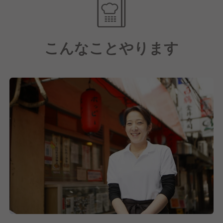
把握し、先を読んで動ける力が求められます。
また、「商品研修」では捌き方・切り方などの技術を
プロの料理人から丁寧に指導してもらえるので、未経
■明確な目標を持っている
験の方でも数ヶ月後には問題なく店舗で活躍できま
大きい夢だったり、小さい目標だって構いません。
こんなことやります
す。
「こうなりたい」「こんなことしたい」という想いを
月1回の「店長会議」では、売上向上施策やシフトの
持って仕事に向き合える方と一緒に働きたいと考えて
作り方、損益計算書の読み方なども学べます。
います。
そのほかメニューのアレンジや新メニューの考案な
ど、あなたのアイデアをお店に反映できる環境は、経
験者の方にとっても新しいやりがいを感じていただけ
るはずです。
そして当社では、3ヶ月を1サイクルとした年4回の人
事評価制度を導入しています。
頑張りがすぐに評価に反映されるため、より早い段階
でステップアップを目指せるだけでなく、目標を立て
て振り返る機会があるからこそ、「どうなっていきた
いか」を常に意識しながら自分らしいキャリアを築い
ていけます。