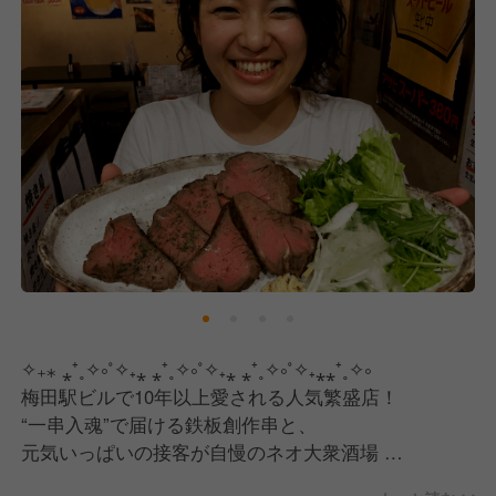
✧₊⁎ ⁎⁺˳✧༚˚✧₊⁎ ⁎⁺˳✧༚˚✧₊⁎ ⁎⁺˳✧༚˚✧₊⁎⁎⁺˳✧༚
梅田駅ビルで10年以上愛される人気繁盛店！
“一串入魂”で届ける鉄板創作串と、
元気いっぱいの接客が自慢のネオ大衆酒場
✧₊⁎ ⁎⁺˳✧༚˚✧₊⁎ ⁎⁺˳✧༚˚✧₊⁎ ⁎⁺˳✧༚˚✧₊⁎⁎⁺˳✧༚