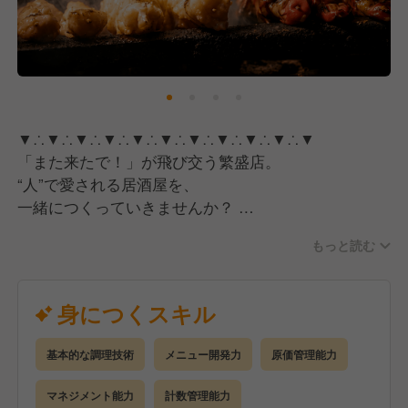
月8日休みや高水準の給与体系など、
働きやすさにも本気で取り組んでいます。
『しん家』は、
“うまい・やすい・元気”を本気で届ける居酒屋とし
て、
▼∴▼∴▼∴▼∴▼∴▼∴▼∴▼∴▼∴▼∴▼
これからもお客様に愛されるお店づくりを続けていき
「また来たで！」が飛び交う繁盛店。
ます。
“人”で愛される居酒屋を、
一緒につくっていきませんか？
▼∴▼∴▼∴▼∴▼∴▼∴▼∴▼∴▼∴▼∴▼
もっと読む
大阪駅前第2ビルで10周年を迎えた
鉄板串酒場『しん家』。
身につくスキル
仕事帰りの常連さんを中心に、
基本的な調理技術
メニュー開発力
原価管理能力
毎日多くのお客様で賑わう人気店です。
マネジメント能力
計数管理能力