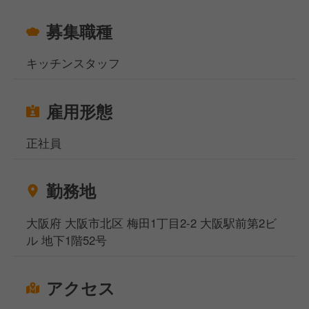
◇★ 居酒屋経験をもっと楽しく活かせます！ ★◇
募集職種
チェーン店のような窮屈さはありません。
キッチンスタッフ
「もっとこうしたら面白い」
雇用形態
「こんなメニューやってみたい」
正社員
そんなアイデアも発信しやすく、
現場主導でお店づくりができる環境です。
勤務地
店舗同士の交流も活発で、
イベント企画やキャンペーンなども積極的に実施！
大阪府 大阪市北区 梅田1丁目2-2 大阪駅前第2ビ
ル 地下1階52号
“やらされる仕事”ではなく、
自分たちで店を盛り上げる楽しさがあります。
アクセス
◇★ 繁盛店だけど、働き方はちゃんと整備！ ★◇