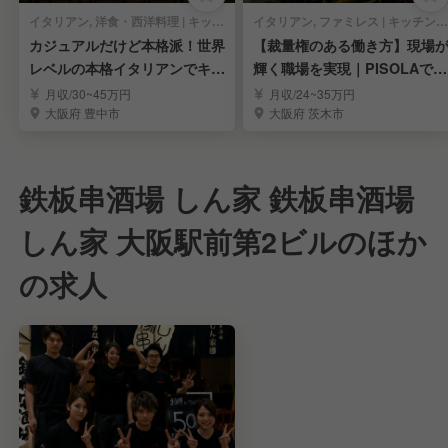
イタリアン, 洋食・西洋料理 | キッチンスタッフ
イタリアン, ファミレス | キッチンスタッフ
カジュアルだけど本格派！世界
【裁量権のある働き方】現場
レベルの本格イタリアンでキッ
輝く職場を実現｜PISOLAで料
チンスタッフ募集！
理長候補募集
月収/30~45万円
月収/24~35万円
大阪府 豊中市
大阪府 茨木市
鉄板串酒場 しん家 鉄板串酒場
しん家 大阪駅前第2ビルのほか
の求人