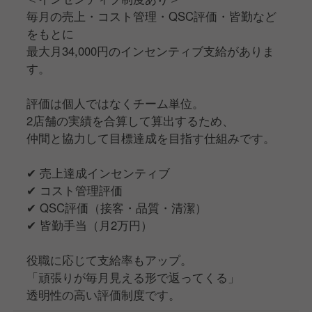
毎月の売上・コスト管理・QSC評価・皆勤など
■□～ここで働くポイント紹介！～□■
をもとに
◇★ “また来たい”を本気でつくる接客！ ★◇
最大月34,000円のインセンティブ支給がありま
す。
しん家の魅力は、
スタッフとお客様の距離の近さ。
評価は個人ではなくチーム単位。
2店舗の実績を合算して算出するため、
常連さんから
仲間と協力して目標達成を目指す仕組みです。
「今日おすすめ何？」
「この前のアレうまかった！」
✔ 売上達成インセンティブ
なんて声をいただくことも日常です。
✔ コスト管理評価
✔ QSC評価（接客・品質・清潔）
マニュアル通りではなく、
✔ 皆勤手当（月2万円）
一人ひとりのお客様に合わせた接客を大切にしていま
す。
役職に応じて支給率もアップ。
「頑張りが毎月見える形で返ってくる」
“また来たで！”が自然と生まれる、
透明性の高い評価制度です。
そんな居酒屋を本気で目指しています！