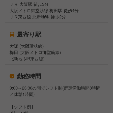
ＪＲ 大阪駅 徒歩3分
飲食経験者ほど、
大阪メトロ御堂筋線 梅田駅 徒歩4分
「ちゃんと休めるか」は気になるポイント。
ＪＲ東西線 北新地駅 徒歩2分
しん家は駅ビル内店舗のため、
最寄り駅
23時閉店＆深夜営業なし。
大阪 (大阪環状線)
終電を超える勤務はありません！
梅田 (大阪メトロ御堂筋線)
北新地 (JR東西線)
さらに、
◎月8日休み
勤務時間
◎残業月平均20時間以内
◎高水準の給与体系
9:00～23:30の間でシフト制(所定労働時間8時間
◎昇給・インセンティブ制度あり
／休憩1時間)
と、安心して長く働ける環境を整えています。
【シフト例】
9時～18時