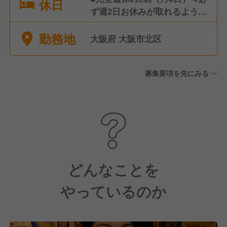
休日
ず週2⽇お休みが取れるように
しています。 ※公休の日数に
勤務地
より給料の変動があります。
大阪府 大阪市北区
■有給休暇 ■慶弔休暇
募集要項を先にみる
どんなことを
やっているのか