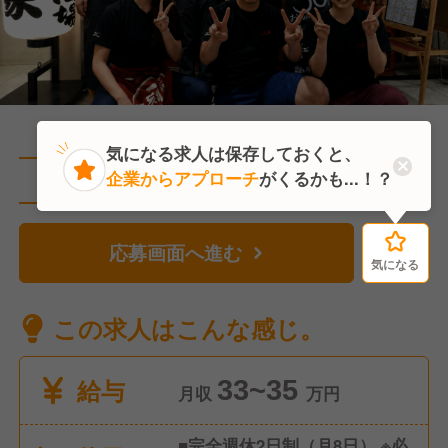
気になる求人は保存しておくと、
企業からアプローチ
がくるかも...！？
直近10人がこの求人を検討中
応募画面へ進む
気になる
気になる
この求人はこんな感じ。
給与
33~35
月収
万円
■完全週休2日制（⽉8⽇） ※必