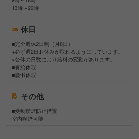
入社1年で月給＋2万円アップした社員や、
13時～22時
5年で20万円昇給した実績もあります！
休日
◇★ 将来の選択肢も広がります！ ★◇
今後も新店舗・新業態を計画中。
■完全週休2日制（⽉8⽇）
※必ず週2⽇お休みが取れるようにしています。
店舗展開が進むからこそ、
※公休の日数により給料の変動があります。
ポジションもどんどん増えていきます。
■有給休暇
■慶弔休暇
≪キャリアプラン≫
その他
①一般社員
②料理責任者
■受動喫煙防止措置
③店長
室内喫煙可能
④MGR
⑤SV
⑥商品開発