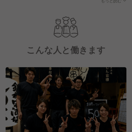
もっと読む
大阪駅前第2ビル内にある『鉄板串酒場 しん家』。
鉄板で焼き上げる創作串を中心に、
気軽に楽しめる一品料理やお酒をご提供しています。
仕事帰りの会社員の方や常連さんを中心に、
こんな人と働きます
若い方からご年配の方まで幅広いお客様にご来店いた
だき、
毎日活気ある営業を続けています！
『また来たくなる居酒屋づくり』
チェーン店のようなマニュアルだけではなく、
お客様との会話や距離感を大切にしているのが当店の
特徴。
「今日のおすすめ何？」
「この前のアレ美味しかった！」など、
常連さんとのやり取りも日常の一コマです。