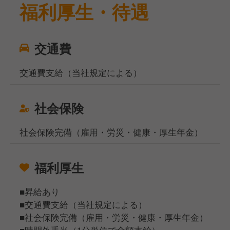
福利厚生・待遇
⑦企画開発
⑧本部スタッフ
交通費
「将来自分の店を持ちたい」
「店づくりを学びたい」
交通費⽀給（当社規定による）
そんな方にも、
実践を通して成長できる環境です◎
社会保険
社会保険完備（雇⽤・労災・健康・厚⽣年⾦）
福利厚生
■昇給あり
■交通費⽀給（当社規定による）
■社会保険完備（雇⽤・労災・健康・厚⽣年⾦）
■時間外⼿当（1分単位で全額⽀給）