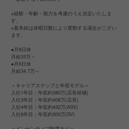
調理や仕込み、盛り付け・発注業務～
※経験・年齢・能力を考慮のうえ決定いたしま
スタッフ管理などの店舗運営業務まで
す。
幅広くお任せしていきます。
※基本給は休暇日数により変動する場合がござい
ます。
具体的には・・・
●月8日休
●調理業務
月給33万～
●仕込み・盛り付け
●月6日休
●鉄板串焼きの調理
月給34.7万～
●スタッフのシフト管理、教育
●店舗の売上・原価管理
＜キャリアステップと年収モデル＞
●おすすめメニューの考案
入社1年目：年収約380万(店長候補)
●販促企画・イベント企画
入社3年目：年収約408万(店長)
入社4年目：年収約432万(ASV)
経験を積みながら、
入社6年目：年収約500万(SV)
将来的には料理責任者や店長など
責任あるポジションも目指せます！
＜インセンティブ制度あり＞