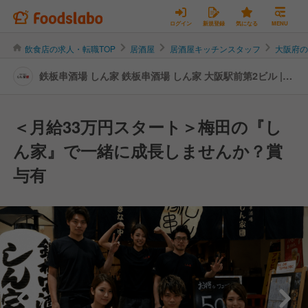
ログイン
新規登録
気になる
MENU
飲食店の求人・転職TOP
居酒屋
居酒屋キッチンスタッフ
大阪府
鉄板串酒場 しん家 鉄板串酒場 しん家 大阪駅前第2ビル |
キッチンスタッフの転職・求人情報
＜月給33万円スタート＞梅田の『し
ん家』で一緒に成長しませんか？賞
与有