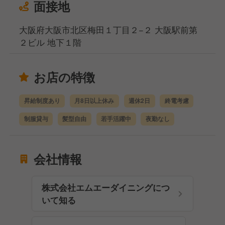
面接地
大阪府大阪市北区梅田１丁目２−２ 大阪駅前第
２ビル 地下１階
お店の特徴
昇給制度あり
月8日以上休み
週休2日
終電考慮
制服貸与
髪型自由
若手活躍中
夜勤なし
会社情報
株式会社エムエーダイニングにつ
いて知る