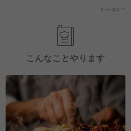
●鉄板で焼き上げる創作串
もっと読む
一般的な焼鳥とは違い、“鉄板”を使った独自スタイ
ル。
食材や焼き加減にもこだわり、アツアツ出来たてをご
提供しています。
●元気いっぱいの接客
こんなことやります
口コミでも「スタッフが元気！」と評判。
お客様との会話や距離感を大切にし、
“第二の家”のような温かいお店を目指しています。
●現場主導のお店づくり
メニュー開発やイベント企画など、
現場の声やアイデアを大切にしています。
「やってみたい」が形になりやすい環境です。
●スタッフが長く働ける環境
駅ビル内店舗だからこそ深夜営業なし。