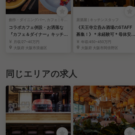
創作・ダイニングバー, カフェ | キッチンスタッフ
居酒屋 | キッチンスタッフ
コラボカフェ併設・お洒落な
《天王寺立呑み酒場のSTAFF
『カフェ＆ダイナー』キッチン
募集！》＊未経験可＊母体安
スタッフ／責任者候補
＊月8〜9日休み
月収/27~40万円
年収/450~450万円
大阪府 大阪市浪速区
大阪府 大阪市阿倍野区
同じエリアの求人