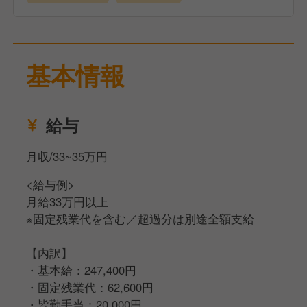
口コミでもよくいただくのが、
「スタッフさんがめちゃくちゃ元気！」
「接客が気持ちいい！」
基本情報
「ついまた来たくなる！」
そんな嬉しい言葉。
給与
料理だけではなく、
月収/33~35万円
“人”の魅力で愛されている居酒屋です。
<給与例>
現在は第4ビルに
月給33万円以上
姉妹店『たこ焼酒場 しん家』も展開。
※固定残業代を含む／超過分は別途全額支給
さらに年内には新店舗も予定しており、
【内訳】
これからさらに面白くなっていくタイミングです！
・基本給：247,400円
・固定残業代：62,600円
≪お仕事内容≫
・皆勤手当：20,000円