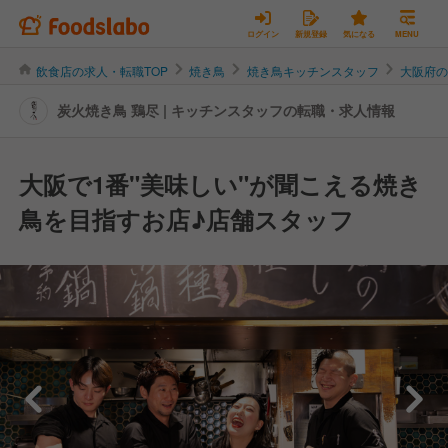
ログイン
新規登録
気になる
MENU
飲食店の求人・転職TOP
焼き鳥
焼き鳥キッチンスタッフ
大阪府
炭火焼き鳥 鶏尽 | キッチンスタッフの転職・求人情報
大阪で1番"美味しい"が聞こえる焼き
鳥を目指すお店♪店舗スタッフ