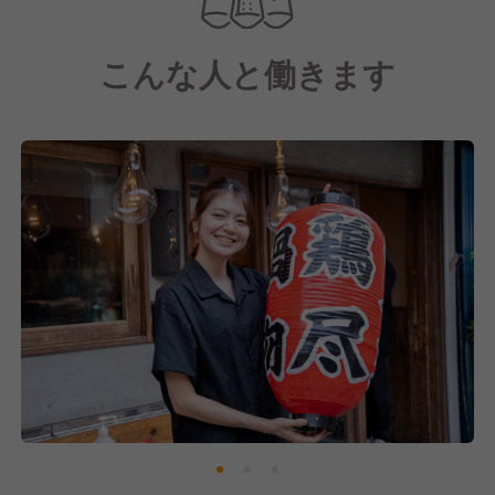
理を提供!
こんな人と働きます
使用する鶏は、奈良の地鶏"大和肉鶏"
養鶏所さんと密にやり取りをしており、餌・飼育日数
などの管理にも関わらせていただいております。
鶏の各部位によって、また鶏に限らずお野菜、食材1
つ1つに対して、最高の調理法を考えていきます。
そして、生産者の皆様へ感謝し、その『想い』に付加
価値をつけ、お客様に伝え感動いただく事を目指した
お店です♪