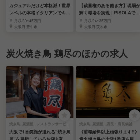
カジュアルだけど本格派！世界
【裁量権のある働き方】現場
レベルの本格イタリアンでキッ
輝く職場を実現｜PISOLAで料
チンスタッフ募集！
理長候補募集
月収/30~45万円
月収/24~35万円
大阪府 豊中市
大阪府 茨木市
炭火焼き鳥 鶏尽のほかの求人
焼き鳥, 居酒屋 | レストランサービス・ホールスタッフ
焼き鳥, 居酒屋 | 店長・店長候補
大阪で1番笑顔が溢れる"焼き鳥
《前職給料以上頑張ります!!》
屋"を目指しているお店♪店舗
炭火焼き鳥の大阪1番店を目指