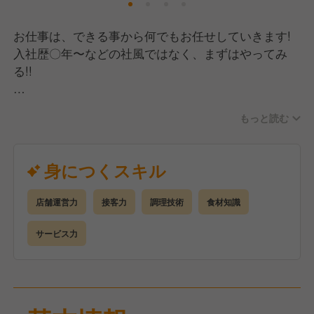
お仕事は、できる事から何でもお任せしていきます!
入社歴〇年〜などの社風ではなく、まずはやってみ
る!!
SNSやネットを使っての集客。お客様が笑顔になる接
もっと読む
客。
美味しい料理を提供するための一工夫。
何でも、リーダーシップをとった方が、リーダーで
身につくスキル
す!
店舗運営力
接客力
調理技術
食材知識
将来的には、
接客やソムリエ、調理などの専門的なスペシャリスト
サービス力
を目指す!!
自身が新店舗開発を推進していき、繁盛店をどんどん
生み出していく!!