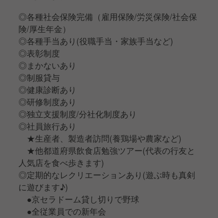
◎各種社会保険完備（雇用保険/労災保険/社会保
険/厚生年金）
◎各種手当あり(役職手当・家族手当など)
◎表彰制度
◎まかないあり
◎制服貸与
◎健康診断あり
◎研修制度あり
◎独立支援制度/分社化制度あり
◎社員旅行あり
★生産者、製造者訪問(養鶏場や農家など)
★他都道府県飲食店勉強ツアー(代表の行友と
人気店を食べ歩きます)
◎定期的なレクリエーションあり(遊ぶ時も真剣
に遊びます♪)
●京セラドーム貸し切りで野球
●全従業員での新年会