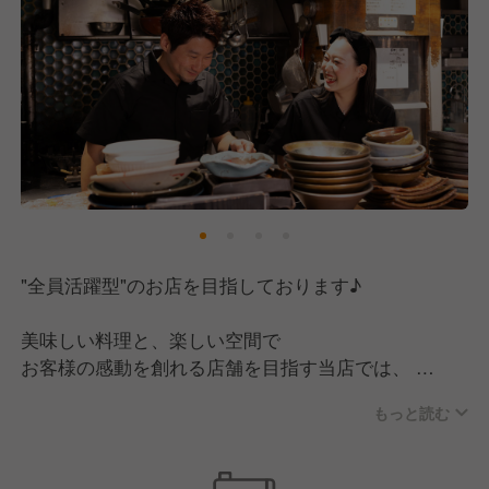
"全員活躍型"のお店を目指しております♪
美味しい料理と、楽しい空間で
お客様の感動を創れる店舗を目指す当店では、
決まりきったマニュアルはなく、
もっと読む
日々どうやったら感動を創れるのかみんなで考えてい
ます!