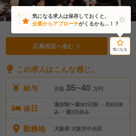
気になる求人は保存しておくと、
企業からアプローチ
がくるかも...！？
応募画面へ進む
気になる
気になる
この求人はこんな感じ。
給与
35~40
月収
万円
週休制〜週休2日制 ・月8日休
休日
み ・週2日休み
勤務地
大阪府 大阪市中央区