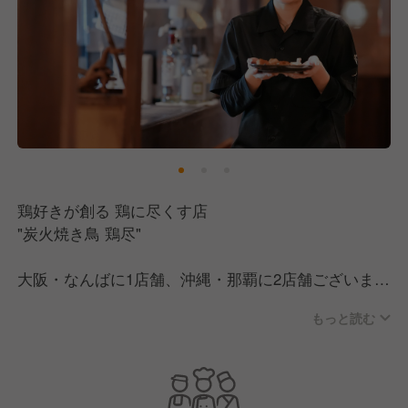
鶏好きが創る 鶏に尽くす店
"炭火焼き鳥 鶏尽"
大阪・なんばに1店舗、沖縄・那覇に2店舗ございま
す。
もっと読む
紀州備長炭を使い、“鶏本来の味わい”や旨みや香り、
食感、
その引き出し方をとことん追求した、こだわりの鶏料