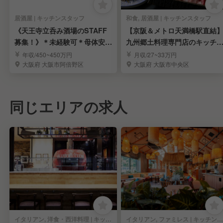
居酒屋 | キッチンスタッフ
和食, 居酒屋 | キッチンスタッフ
《天王寺立呑み酒場のSTAFF
【京阪＆メトロ天満橋駅直結
募集！》＊未経験可＊母体安定
九州郷土料理専門店のキッチ
＊月8〜9日休み
スタッフ《月9休》
年収/450~450万円
月収/27~33万円
大阪府 大阪市阿倍野区
大阪府 大阪市中央区
同じエリアの求人
イタリアン, 洋食・西洋料理 | キッチンスタッフ
イタリアン, ファミレス | キッチンスタッフ