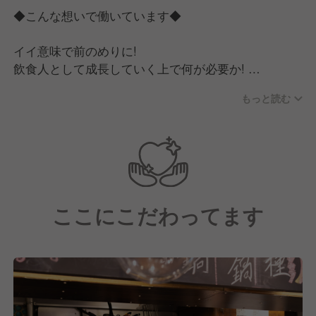
◆こんな想いで働いています◆
イイ意味で前のめりに!
飲食人として成長していく上で何が必要か!
本質をしっかり捉えて、個性を伸ばし、1人1人成長し
もっと読む
ていきたいと思っております。
より良いお店、よりお客様に喜んでいただく事を目指
し、
より美味しい料理を追求すると、自然と食材の事、飲
食業の事に詳しくなります!
ここにこだわってます
そこを突き詰めていく事で、1からお店を創り、繁盛
させていく経験ができると思っております。
チャンスに貪欲に、どんどんキャリアアップを目指し
ていく事をやりがいに、スタッフ一丸となって日々取
り組んでおります!!