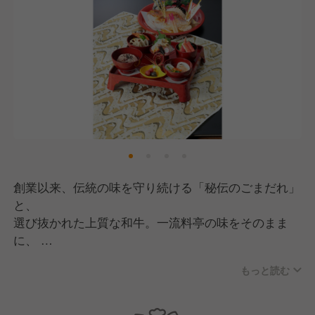
創業以来、伝統の味を守り続ける「秘伝のごまだれ」
と、
選び抜かれた上質な和牛。一流料亭の味をそのまま
に、
「木曽路のしゃぶしゃぶ」が広く愛される看板商品で
もっと読む
す。
また、しゃぶしゃぶだけでなく、お祝い・法事・集い
の席に