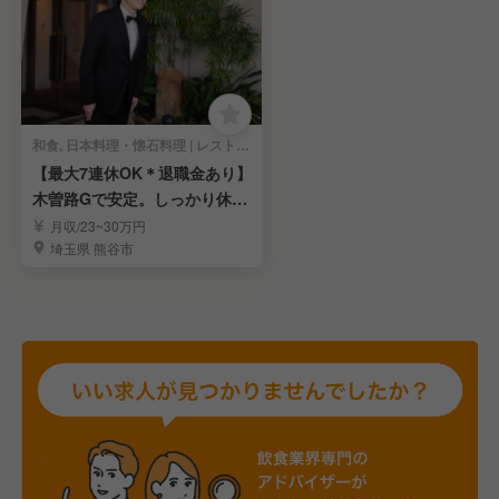
和食, 日本料理・懐石料理 | レストランサービス・ホールスタッフ
【最大7連休OK＊退職金あり】
木曽路Gで安定。しっかり休め
て稼げる環境
月収/23~30万円
埼玉県 熊谷市