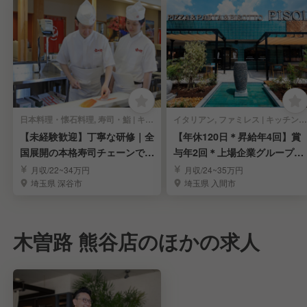
日本料理・懐石料理, 寿司・鮨 | キッチンスタッフ
イタリアン, ファミレス | キッチンスタッフ
【未経験歓迎】丁寧な研修｜全
【年休120日＊昇給年4回】賞
国展開の本格寿司チェーンで寿
与年2回＊上場企業グループで
司職人を目指す！
料理長を募集
月収/22~34万円
月収/24~35万円
埼玉県 深谷市
埼玉県 入間市
木曽路 熊谷店のほかの求人