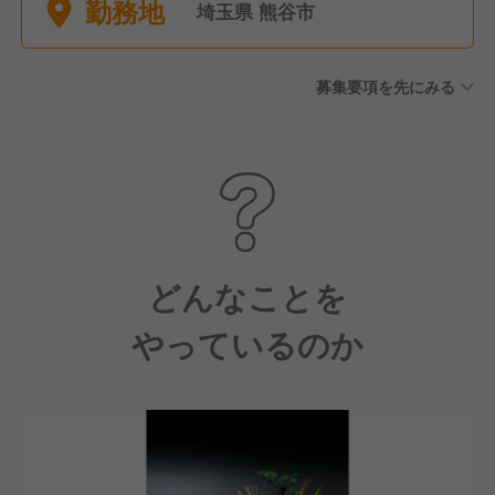
勤務地
■その他 特別休暇など ※年間
埼玉県 熊谷市
休日121日
募集要項を先にみる
どんなことを
やっているのか