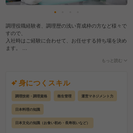
調理役職経験者、調理歴の浅い育成枠の方など様々で
すので、
入社時はご経験に合わせて、お任せする持ち場を決め
ます。
しゃぶしゃぶだけでなく、お造り・煮物・蒸物・揚
もっと読む
物・汁物
など、和食のあらゆる技術を活かして仕事が出来ま
す。
身につくスキル
役職者には、調理場のシフト作成や原価管理等の管理
業務も
調理技術・調理資格
衛生管理
運営マネジメント力
お任せいたします。
日本料理の知識
日本文化の知識（お食い初め・長寿祝いなど）