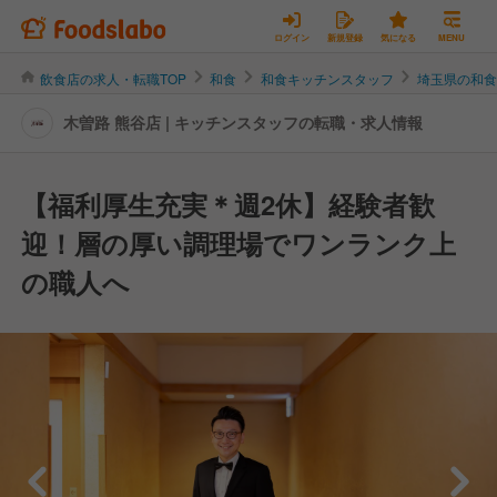
ログイン
新規登録
気になる
MENU
飲食店の求人・転職TOP
和食
和食キッチンスタッフ
埼玉県の和
木曽路 熊谷店 | キッチンスタッフの転職・求人情報
【福利厚生充実＊週2休】経験者歓
迎！層の厚い調理場でワンランク上
の職人へ