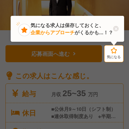
気になる求人は保存しておくと、
企業からアプローチ
がくるかも...！？
応募画面へ進む
気になる
気になる
この求人はこんな感じ。
給与
25~35
月収
万円
■公休月9～10日（シフト制）
休日
■連休取得制度あり ※半期に
1回、3～7連休取得 ■有給休暇