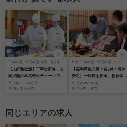
日本料理・懐石料理, 寿司・鮨 | キッチンスタッフ
和食, 日本料理・懐石料理 | キッチンスタッフ
【未経験歓迎】丁寧な研修｜全
【福利厚生充実＊週2休＊母体
国展開の本格寿司チェーンで寿
安定】一流技を伝承。教育体
司職人を目指す！
万全で料理長目指す
月収/22~34万円
月収/25~35万円
埼玉県 深谷市
埼玉県 上尾市
同じエリアの求人