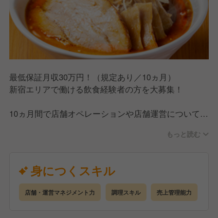
最低保証月収30万円！（規定あり／10ヵ月）
新宿エリアで働ける飲食経験者の方を大募集！
10ヵ月間で店舗オペレーションや店舗運営について経
験を積み、ステップアップを目指していただきます。
もっと読む
明確な評価制度があり、定期的に昇格試験があるの
で、昇格しやすい環境です。
昇格後には賞与支給（年2回）あり。今年度賞与支給
身につくスキル
額は前年より平均50％アップを予定しています。
店舗・運営マネジメント力
調理スキル
売上管理能力
※最低保証月収は10ヶ月間、既定の手当を支給するこ
とによる期間限定です。