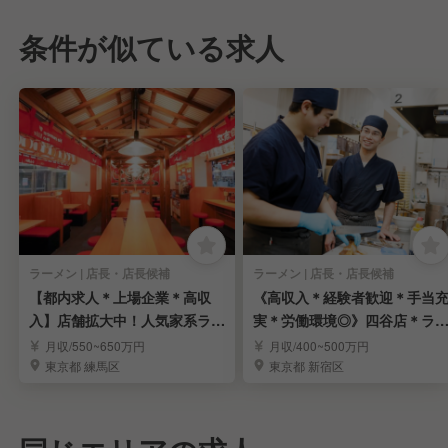
条件が似ている求人
ラーメン | 店長・店長候補
ラーメン | 店長・店長候補
【都内求人＊上場企業＊高収
《高収入＊経験者歓迎＊手当
入】店舗拡大中！人気家系ラー
実＊労働環境◎》四谷店＊ラ
メン「町田商店」
メン店長候補募集
月収/550~650万円
月収/400~500万円
東京都 練馬区
東京都 新宿区