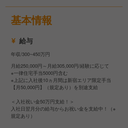
その間に評価制度で昇格を目指していただき、基準
を満たした場合、期間終了後も同様に30万円を支給す
基本情報
る形となります。
給与
年収/300~450万円
月給250,000円～月給305,000円/経験に応じて
※一律住宅手当5000円含む
※上記に入社後10ヵ月間は新宿エリア限定手当
【月50,000円】（規定あり）を別途支給
＜入社祝い金50万円支給！＞
入社日翌月分の給与からお祝い金を支給中！（※
規定あり）