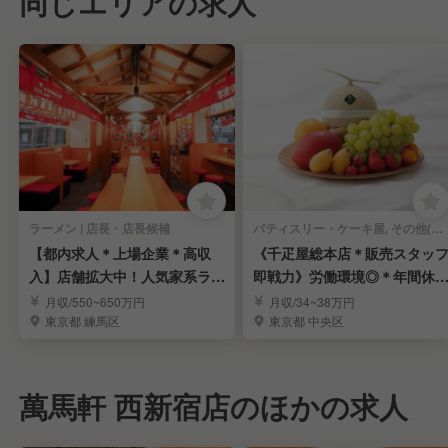
同じエリアの求人
ラーメン | 店長・店長候補
パティスリー・ケーキ屋, その他(料理ジャンル) | 店長・店長候補
【都内求人＊上場企業＊高収
《千疋屋総本店＊販売スタッ
入】店舗拡大中！人気家系ラー
即戦力》労働環境◎＊年間休1
メン「町田商店」
15日＊賞与年3回
月収/550~650万円
月収/34~38万円
東京都 練馬区
東京都 中央区
萬馬軒 西新宿店のほかの求人