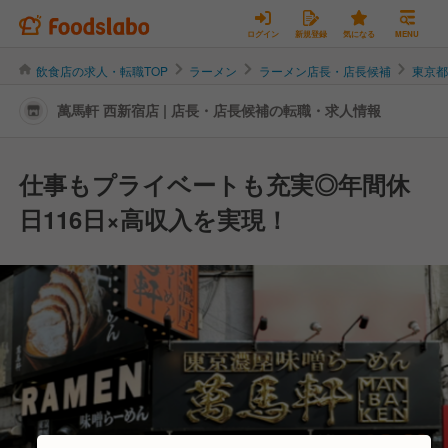
ログイン
新規登録
気になる
MENU
飲食店の求人・転職TOP
ラーメン
ラーメン店長・店長候補
東京
萬馬軒 西新宿店 | 店長・店長候補の転職・求人情報
仕事もプライベートも充実◎年間休
日116日×高収入を実現！