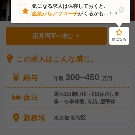
気になる求人は保存しておくと、
企業からアプローチ
がくるかも...！？
応募画面へ進む
気になる
気になる
この求人はこんな感じ。
給与
300~450
年収
万円
週休2日制(月8～9日休み)､夏
休日
季・冬季休暇､有給､慶弔休暇
等
勤務地
東京都 新宿区