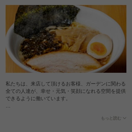
私たちは、来店して頂けるお客様、ガーデンに関わる
全ての人達が、幸せ・元気・笑顔になれる空間を提供
できるように働いています。
社員の中心層は20代～40代！
もっと読む
若い世代を中心に、20代から60代まで幅広い年齢層
で明るく楽しい従業員が多い職場環境です。