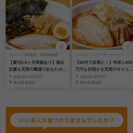
ラーメン | 料理長・料理長候補
ラーメン | レストランサービス・ホールスタッフ
【賞与2.8ヶ月実績あり】独立
【20代で店長に！】年収1,000
支援も充実の職場であなたの夢
万円も目指せる充実のキャリ
を叶えませんか？
パス！
年収/300~450万円
月収/25~30万円
東京都 新宿区
東京都 新宿区