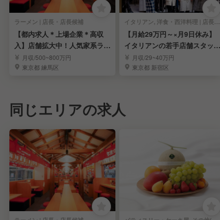
ラーメン | 店長・店長候補
イタリアン, 洋食・西洋料理 | 店長・店長候補
【都内求人＊上場企業＊高収
【月給29万円～×月9日休み】
入】店舗拡大中！人気家系ラー
イタリアンの若手店舗スタッ
メン「町田商店」
募集
月収/500~800万円
月収/29~40万円
東京都 練馬区
東京都 新宿区
同じエリアの求人