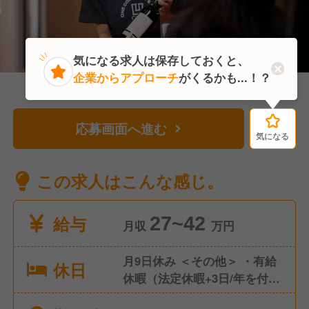
気になる求人は保存しておくと、
企業からアプローチ
がくるかも...！？
応募画面へ進む
気になる
気になる
この求人はこんな感じ。
給与
27~42
月収
万円
月9日休み ＜その他＞ ・有給
休日
休暇（法定休暇+3日/年を付
与） ・慶弔休暇 ・産前産後休