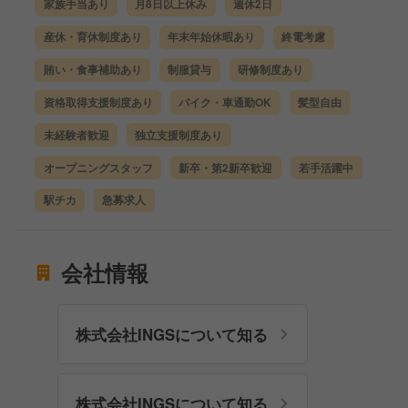
家族手当あり
月8日以上休み
週休2日
産休・育休制度あり
年末年始休暇あり
終電考慮
賄い・食事補助あり
制服貸与
研修制度あり
資格取得支援制度あり
バイク・車通勤OK
髪型自由
未経験者歓迎
独立支援制度あり
オープニングスタッフ
新卒・第2新卒歓迎
若手活躍中
駅チカ
急募求人
会社情報
株式会社INGSについて知る
株式会社INGSについて知る