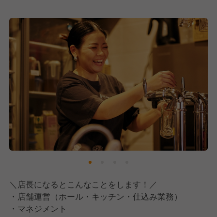
プが早いことが特徴です。
新卒で入社した方も２年経たずして店長になっていた
り、
25歳でマネージャーになっている社員もいます！
「安定性」としては2024年9月に東証グロース市場に
上場し、
会社としても安定しています。
安定した会社基盤の中でキャリアアップしていきたい
人！
ぜひご応募お待ちしております！
また、当社は「自分のために働く。」ことを大切にし
ています。
ＩＮＧＳで働くなら、仕事を通じて幸せになってほし
＼店長になるとこんなことをします！／
い。
・店舗運営（ホール・キッチン・仕込み業務）
・マネジメント
ＩＮＧＳでの仕事は、自分以外の沢山の人も幸せにで