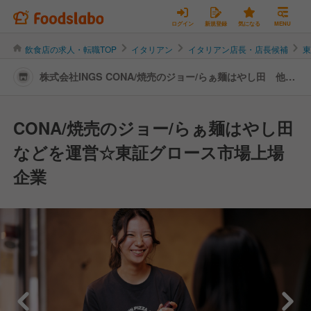
ログイン
新規登録
気になる
MENU
飲食店の求人・転職TOP
イタリアン
イタリアン店長・店長候補
株式会社INGS CONA/焼売のジョー/らぁ麺はやし田 他 |
店長・店長候補の転職・求人情報
CONA/焼売のジョー/らぁ麺はやし田
などを運営☆東証グロース市場上場
企業