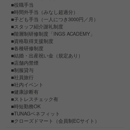
■役職手当
■時間外手当（みなし超過分）
■子ども手当（一人につき3000円／月）
■スタッフ紹介謝礼制度
■階層制研修制度「INGS ACADEMY」
■資格取得支援制度
■各種研修制度
■結婚・出産祝い金（規定あり）
■店舗内禁煙
■制服貸与
■社員旅行
■社内イベント
■健康診断有
■ストレスチェック有
■時短勤務OK
■TUNAGベネフィット
■クローズドマート（会員制ECサイト）