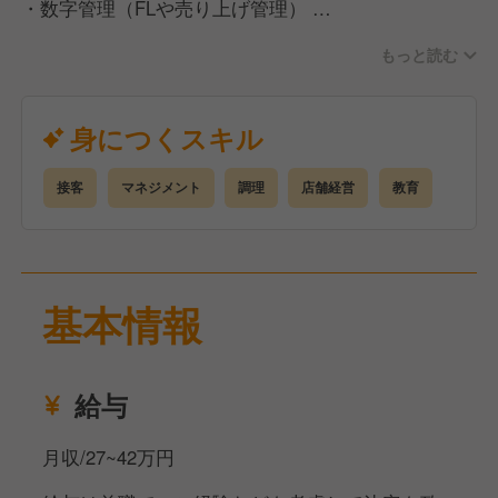
・数字管理（FLや売り上げ管理）
きる。
・売上対策の企画
料理が美味しいのは大前提。
もっと読む
・部下やアルバイトさんの教育
そこから100％を超える満足度に上げるのはスタッ
・アルバイトさんの採用
フ。
などなど！
身につくスキル
最高の笑顔で接客したら相手も笑顔になる。
あなたがいるお店が好きだから来てくださるお客様が
新店が年間10店舗以上オープンしているため
いる。
接客
マネジメント
調理
店舗経営
教育
新店舗の立ち上げに携わるチャンスも多いです！◎
それがこの仕事のかけがえのない喜び。
自分のために一生懸命やるほど幸せな人が増えてい
とはいえ！まずは従業員とたくさんコミュニケーショ
く。
ンをとっていただきたいと思っているので
基本情報
入社後、同期とともに代表や部長も参加する懇親会を
だからこそ、ＩＮＧＳは自分のために本気になれる人
行っています！
を探しています。
縦のつながりだけではなく、横やななめのつながりも
できます◎
給与
月収/27~42万円