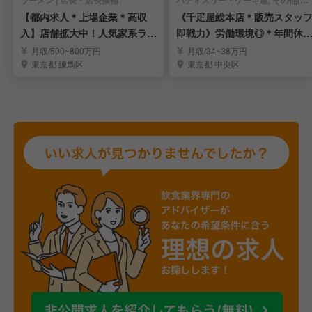
ラーメン | 店長・店長候補
パティスリー・ケーキ屋, その他(料理ジャンル) | 店長・店長候補
【都内求人＊上場企業＊高収
《千疋屋総本店＊販売スタッ
入】店舗拡大中！人気家系ラー
即戦力》労働環境◎＊年間休1
メン「町田商店」
15日＊賞与年3回
月収/500~800万円
月収/34~38万円
東京都 練馬区
東京都 中央区