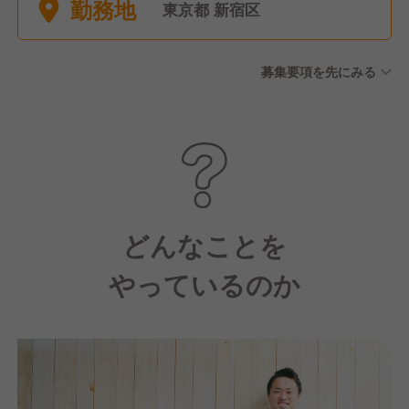
勤務地
暇 ・育児休暇（男性も取得実
東京都 新宿区
績あり！） ・介護休暇 ・自分
のための３連休制度（3連休推
募集要項を先にみる
奨制度）
どんなことを
やっているのか