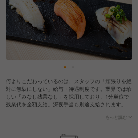
お待ちしています。
面倒見の良いベテラン陣が揃っていますので、未経験
の方も安心して飛び込んできてください！
何よりこだわっているのは、スタッフの「頑張りを絶
対に無駄にしない」給与・待遇制度です。業界では珍
しい「みなし残業なし」を採用しており、1分単位で
残業代を全額支給。深夜手当も別途支給されます。
「副業するくらいなら、自社でしっかり働いてその分
もっと読む
稼いでほしい」という考えのもと、変形労働時間制を
活用し、高収入を目指すことも可能です。逆に、プラ
イベートを優先したい時期は月6〜8日の休みをしっか