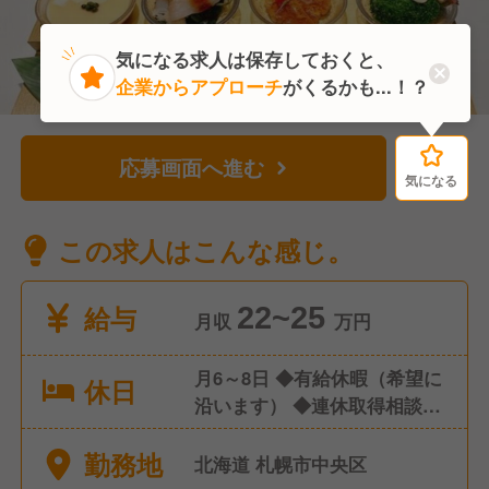
気になる求人は保存しておくと、
企業からアプローチ
がくるかも...！？
応募画面へ進む
気になる
気になる
この求人はこんな感じ。
給与
22~25
月収
万円
月6～8日 ◆有給休暇（希望に
休日
沿います） ◆連休取得相談
OK
勤務地
北海道 札幌市中央区