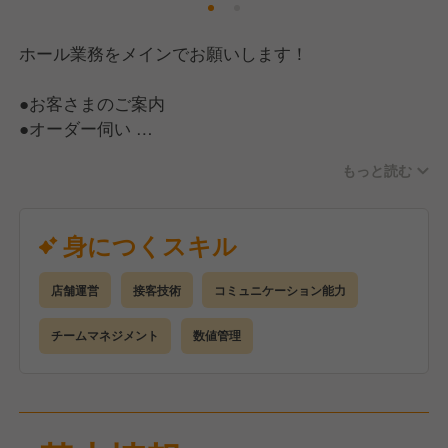
ホール業務をメインでお願いします！
●お客さまのご案内
●オーダー伺い
●料理やドリンクの提供
もっと読む
●ドリンクづくり
●片付けや清掃
●その他業務
身につくスキル
また、店長候補として、店舗運営業務全般もお任せし
店舗運営
接客技術
コミュニケーション能力
ます。
希望により、合わせて調理業務に手を上げることも大
チームマネジメント
数値管理
歓迎です！
未経験でも安心！現スタッフが丁寧に教えますので、
気を張りすぎず気軽に応募してくださいね！