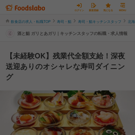
ログイン
新規登録
気になる
MENU
飲食店の求人・転職TOP
寿司・鮨
寿司・鮨キッチンスタッフ
北
酒と鮨 ガリとあガリ | キッチンスタッフの転職・求人情報
【未経験OK】残業代全額支給！深夜
送迎ありのオシャレな寿司ダイニン
グ