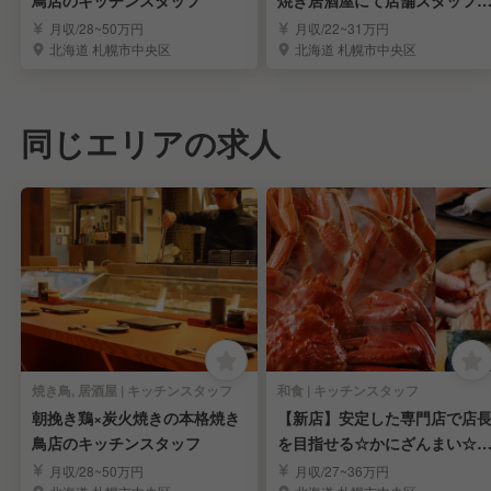
鳥店のキッチンスタッフ
焼き居酒屋にて店舗スタッフ
募集！/狸小路本店
月収/28~50万円
月収/22~31万円
北海道 札幌市中央区
北海道 札幌市中央区
同じエリアの求人
焼き鳥, 居酒屋 | キッチンスタッフ
和食 | キッチンスタッフ
朝挽き鶏×炭火焼きの本格焼き
【新店】安定した専門店で店
鳥店のキッチンスタッフ
を目指せる☆かにざんまい☆
タッフ募集
月収/28~50万円
月収/27~36万円