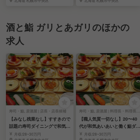
北海道 札幌市中央区
北海道 札幌市中央区
酒と鮨 ガリとあガリのほかの
求人
寿司・鮨, 居酒屋 | 店長・店長候補
寿司・鮨, 居酒屋 | 料理長・料理長候補
【みなし残業なし】すすきので
【職人気質一切なし】20〜40
話題の寿司ダイニングで和気あ
代が和気あいあいと働く鮨ダ
いあいと働く！
ニング！
月収/28~30万円
月収/28~30万円
北海道 札幌市中央区
北海道 札幌市中央区