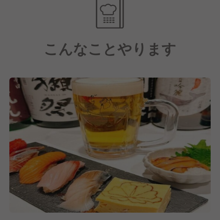
り確保するなど、シフトの柔軟性は抜群です。
また、形だけの「店長候補」ではありません。発注、
こんなことやります
買い物、数値管理（PL）などの経営スキルに加え、
今後は海外出店に伴うマネジメント業務まで、本人の
意欲次第でどこまでもステップアップできる環境を整
えています。「数字は苦手だけど学びたい」という前
向きな姿勢があれば、マンツーマンで並走します！
安定した生活基盤を築きながら、一生モノのスキル
と、世界へ羽ばたくチャンスを同時に手に入れません
か？