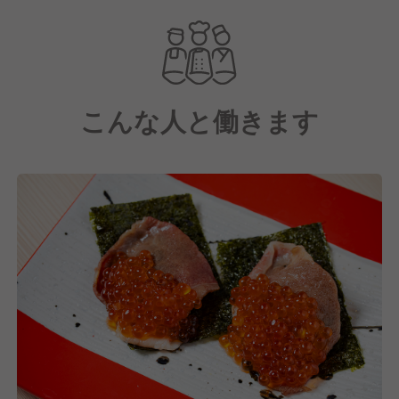
当社の特徴は、スタッフの「理想の働き方」に徹底し
て応える柔軟性です。「副業するくらいなら自社で稼
いでほしい」という想いから、変形労働制を活用して
高収入を目指すことも、終電に合わせて帰宅すること
も可能。型にはまらない自由な社風が自慢です。
こんな人と働きます
さらに、タイ・ベトナムに続きハンガリーへの出店も
計画中。「ゆくゆくは海外で挑戦したい」という夢
も、当社なら最短距離で実現できます。札幌の活気あ
る現場から、世界を舞台に活躍しませんか？