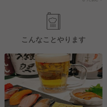
稼いでほしい」という考えのもと、変形労働時間制を
活用し、高収入を目指すことも可能です。逆に、プラ
イベートを優先したい時期は月6〜8日の休みをしっか
り確保するなど、シフトの柔軟性は抜群です。
また、形だけの「店長候補」ではありません。発注、
こんなことやります
買い物、数値管理（PL）などの経営スキルに加え、
今後は海外出店に伴うマネジメント業務まで、本人の
意欲次第でどこまでもステップアップできる環境を整
えています。「数字は苦手だけど学びたい」という前
向きな姿勢があれば、マンツーマンで並走します！
安定した生活基盤を築きながら、一生モノのスキル
と、世界へ羽ばたくチャンスを同時に手に入れません
か？