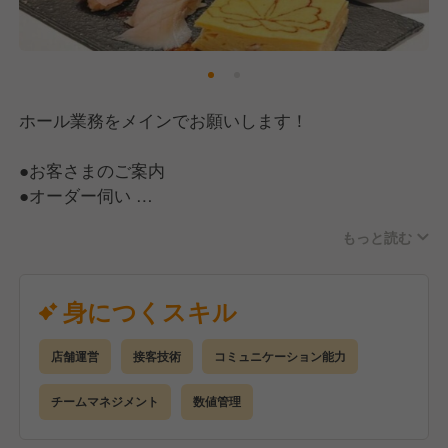
ホール業務をメインでお願いします！
●お客さまのご案内
●オーダー伺い
●料理やドリンクの提供
もっと読む
●ドリンクづくり
●片付けや清掃
●その他業務
身につくスキル
また、店長候補として、店舗運営業務全般もお任せし
店舗運営
接客技術
コミュニケーション能力
ます。
希望により、合わせて調理業務に手を上げることも大
チームマネジメント
数値管理
歓迎です！