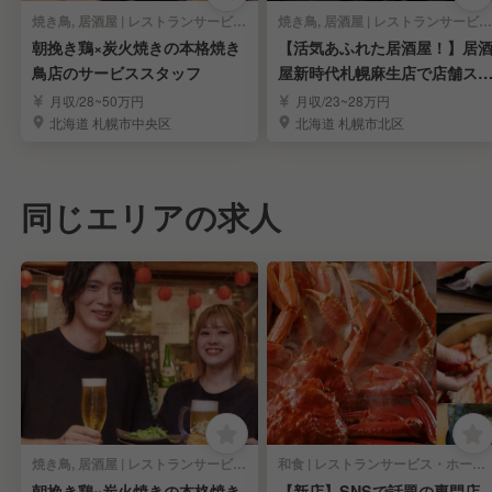
焼き鳥, 居酒屋 | レストランサービス・ホールスタッフ
焼き鳥, 居酒屋 | レストランサービス・ホールスタッフ
朝挽き鶏×炭火焼きの本格焼き
【活気あふれた居酒屋！】居
鳥店のサービススタッフ
屋新時代札幌麻生店で店舗ス
ッフを募集！
月収/28~50万円
月収/23~28万円
北海道 札幌市中央区
北海道 札幌市北区
同じエリアの求人
焼き鳥, 居酒屋 | レストランサービス・ホールスタッフ
和食 | レストランサービス・ホールスタッフ
朝挽き鶏×炭火焼きの本格焼き
【新店】SNSで話題の専門店