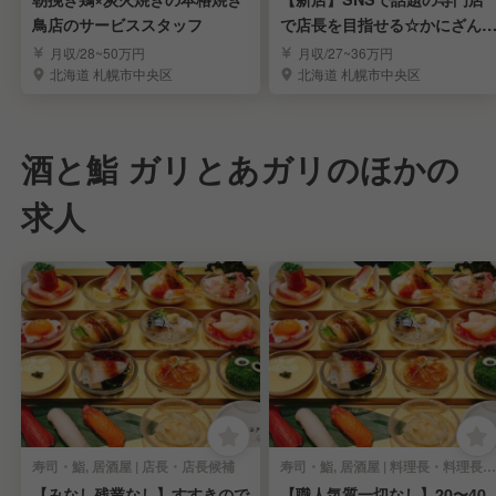
鳥店のサービススタッフ
で店長を目指せる☆かにざん
い☆スタッフ募集
月収/28~50万円
月収/27~36万円
北海道 札幌市中央区
北海道 札幌市中央区
酒と鮨 ガリとあガリのほかの
求人
寿司・鮨, 居酒屋 | 店長・店長候補
寿司・鮨, 居酒屋 | 料理長・料理長候補
【みなし残業なし】すすきので
【職人気質一切なし】20〜40