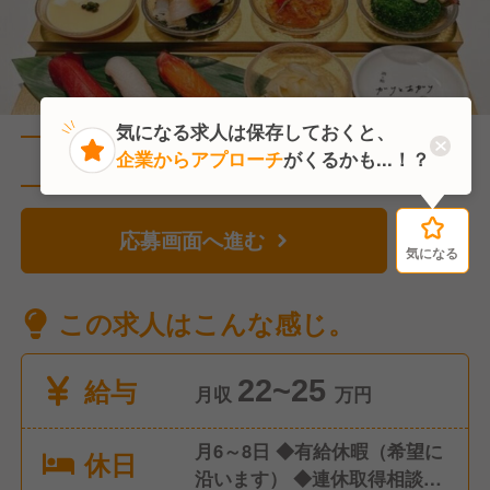
気になる求人は保存しておくと、
企業からアプローチ
がくるかも...！？
直近1人がこの求人を検討中
応募画面へ進む
気になる
気になる
この求人はこんな感じ。
給与
22~25
月収
万円
月6～8日 ◆有給休暇（希望に
休日
沿います） ◆連休取得相談