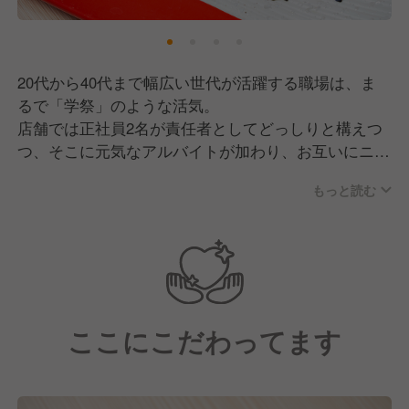
20代から40代まで幅広い世代が活躍する職場は、ま
るで「学祭」のような活気。
店舗では正社員2名が責任者としてどっしりと構えつ
つ、そこに元気なアルバイトが加わり、お互いにニッ
クネームで呼び合うような和気あいあいとしたムード
もっと読む
で営業しています。
また、私たちが大切にしているのは「心地よい距離
感」。年に数回、親睦を深める飲み会などはあります
が、プライベートに過剰に干渉することはありませ
ん。仕事中は全力で協力し合い、オフはそれぞれの時
ここにこだわってます
間を尊重する。そんな「大人なチームワーク」が、離
職率の低さにも繋がっています。
また、終電を逃したスタッフがいれば車で送迎するな
ど、困ったときには自然と手が差し伸べられる温かさ