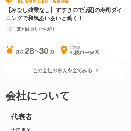
寿司・鮨, 居酒屋 | 店長・店長候補
【みなし残業なし】すすきので話題の寿司ダイ
ニングで和気あいあいと働く！
酒と鮨 ガリとあガリ
北海道
28~30
札幌市中央区
月収
この会社の求人を全てみる
会社について
代表者
太田里美