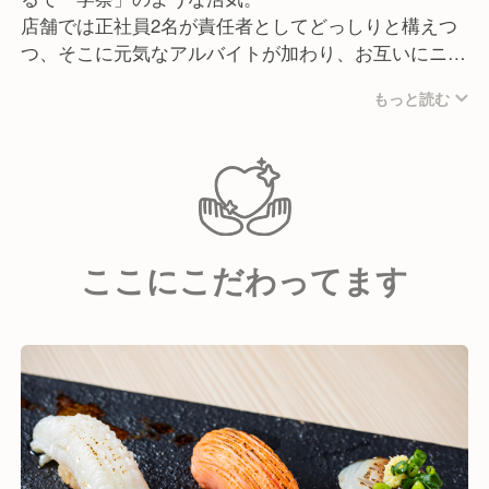
店舗では正社員2名が責任者としてどっしりと構えつ
つ、そこに元気なアルバイトが加わり、お互いにニッ
クネームで呼び合うような和気あいあいとしたムード
もっと読む
で営業しています。
また、私たちが大切にしているのは「心地よい距離
感」。年に数回、親睦を深める飲み会などはあります
が、プライベートに過剰に干渉することはありませ
ん。仕事中は全力で協力し合い、オフはそれぞれの時
ここにこだわってます
間を尊重する。そんな「大人なチームワーク」が、離
職率の低さにも繋がっています。
また、終電を逃したスタッフがいれば車で送迎するな
ど、困ったときには自然と手が差し伸べられる温かさ
もあります。職人気質の厳しさは一切なし。笑顔を絶
やさず、チームプレーでお店を盛り上げられる仲間を
お待ちしています。
面倒見の良いベテラン陣が揃っていますので、未経験