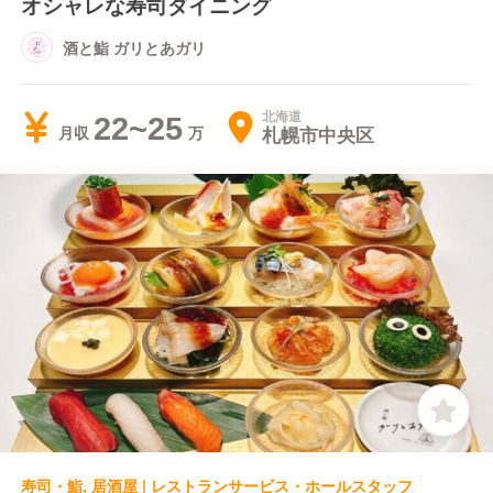
オシャレな寿司ダイニング
酒と鮨 ガリとあガリ
北海道
22~25
札幌市中央区
月収
寿司・鮨, 居酒屋 | レストランサービス・ホールスタッフ