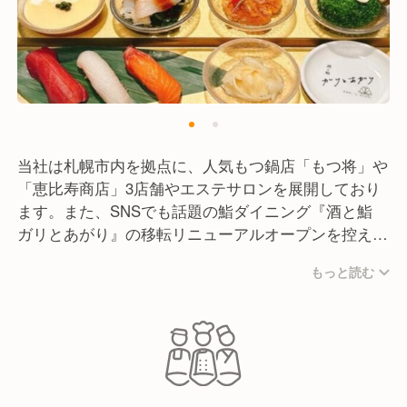
当社は札幌市内を拠点に、人気もつ鍋店「もつ将」や
「恵比寿商店」3店舗やエステサロンを展開しており
ます。また、SNSでも話題の鮨ダイニング『酒と鮨
ガリとあがり』の移転リニューアルオープンを控え、
計5拠点体制へと加速しています。
もっと読む
当社の特徴は、スタッフの「理想の働き方」に徹底し
て応える柔軟性です。「副業するくらいなら自社で稼
いでほしい」という想いから、変形労働制を活用して
高収入を目指すことも、終電に合わせて帰宅すること
も可能。型にはまらない自由な社風が自慢です。