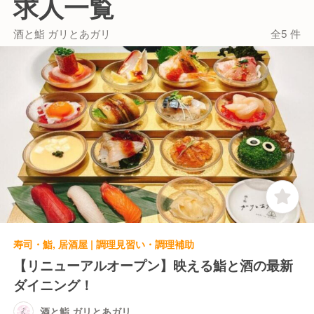
求人一覧
また、形だけの「店長候補」ではありません。発注、
買い物、数値管理（PL）などの経営スキルに加え、
酒と鮨 ガリとあガリ
全5 件
今後は海外出店に伴うマネジメント業務まで、本人の
意欲次第でどこまでもステップアップできる環境を整
えています。「数字は苦手だけど学びたい」という前
向きな姿勢があれば、マンツーマンで並走します！
安定した生活基盤を築きながら、一生モノのスキル
と、世界へ羽ばたくチャンスを同時に手に入れません
か？
寿司・鮨, 居酒屋 | 調理見習い・調理補助
【リニューアルオープン】映える鮨と酒の最新
ダイニング！
酒と鮨 ガリとあガリ