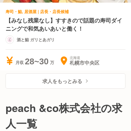
寿司・鮨, 居酒屋 | 店長・店長候補
【みなし残業なし】すすきので話題の寿司ダイ
ニングで和気あいあいと働く！
酒と鮨 ガリとあガリ
北海道
28~30
札幌市中央区
月収
求人をもっとみる
peach &co株式会社の求
人一覧