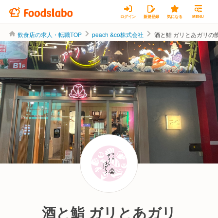
ログイン
新規登録
気になる
MENU
飲食店の求人・転職TOP
peach &co株式会社
酒と鮨 ガリとあガリの
peach &co株式会社
酒と鮨 ガリとあガリ