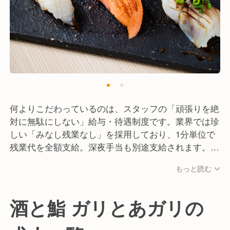
の方も安心して飛び込んできてください！
何よりこだわっているのは、スタッフの「頑張りを絶
対に無駄にしない」給与・待遇制度です。業界では珍
しい「みなし残業なし」を採用しており、1分単位で
残業代を全額支給。深夜手当も別途支給されます。
「副業するくらいなら、自社でしっかり働いてその分
もっと読む
稼いでほしい」という考えのもと、変形労働時間制を
活用し、高収入を目指すことも可能です。逆に、プラ
イベートを優先したい時期は月6〜8日の休みをしっか
酒と鮨 ガリとあガリの
り確保するなど、シフトの柔軟性は抜群です。