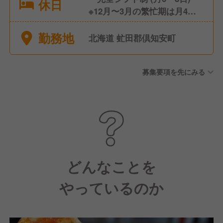
休日
※12⽉〜3⽉の繁忙期は⽉4〜6
⽇休み ※年2回、2〜3週間の⻑
勤務地
期休暇あり/ 5〜6⽉・9〜10⽉
北海道 虻田郡倶知安町
・有給休暇 ・慶弔休暇
募集要項を先にみる
どんなことを
やっているのか