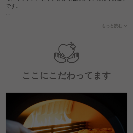
です。
「本格的なピッツァ作りの技術を磨きたい」
もっと読む
「調理スキルもキャリアも同時に伸ばしたい」
そんな方にぴったりの環境です!
Pizzeria R Nisekoでは、北海道産小麦粉を100%使用
した自家製ピザ生地を熟成させ、高温の石窯で焼き上
げた本格ナポリピッツァを提供しています。テイクア
ここにこだわってます
ウトにも対応しており、毎日さまざまなお客様にピザ
を届けながら、腕を磨ける職場です。
繁忙期には1日300名以上のお客様に提供することも
あり、自然とスピード感と高いクオリティの調理技術
が身につきます。同時に、メニュー開発にも積極的に
挑戦でき、仕入れる食材の選定から提案まで自分のア
イデアを形にすることが可能です。