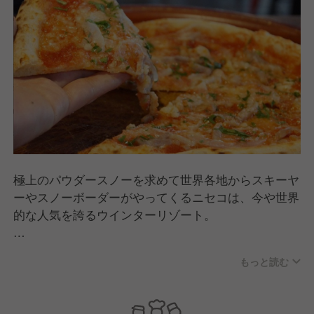
極上のパウダースノーを求めて世界各地からスキーヤ
ーやスノーボーダーがやってくるニセコは、今や世界
的な人気を誇るウインターリゾート。
私たち「R Niseko株式会社」は、そんなニセコエリア
もっと読む
で、北海道産の食材を生かした本格ナポリピッツァを
提供する「Pizzeria R Niseko」を展開しています。