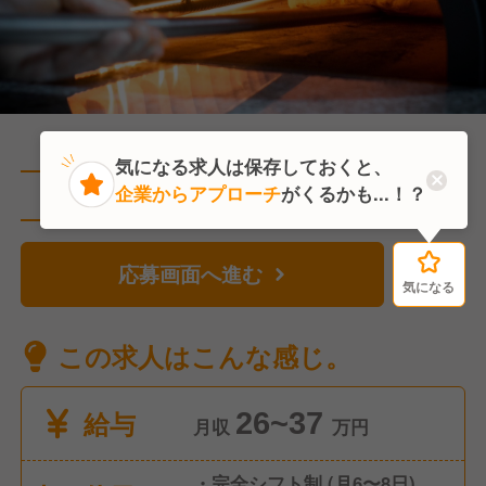
気になる求人は保存しておくと、
企業からアプローチ
がくるかも...！？
直近3人がこの求人を検討中
応募画面へ進む
気になる
気になる
この求人はこんな感じ。
給与
26~37
月収
万円
・完全シフト制 (⽉6〜8⽇)