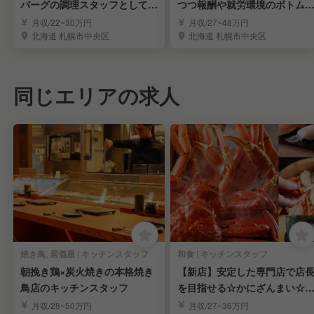
バーグの調理スタッフとして働
つつ報酬や就労環境のボトム
きませんか？
ップに協力を
月収/22~30万円
月収/27~48万円
北海道 札幌市中央区
北海道 札幌市中央区
同じエリアの求人
焼き鳥, 居酒屋 | キッチンスタッフ
和食 | キッチンスタッフ
朝挽き鶏×炭火焼きの本格焼き
【新店】安定した専門店で店
鳥店のキッチンスタッフ
を目指せる☆かにざんまい☆
タッフ募集
月収/28~50万円
月収/27~36万円