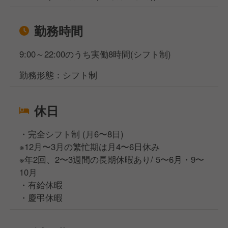
勤務時間
9:00～22:00のうち実働8時間(シフト制)
勤務形態：シフト制
休日
・完全シフト制 (⽉6〜8⽇)
※12⽉〜3⽉の繁忙期は⽉4〜6⽇休み
※年2回、2〜3週間の⻑期休暇あり/ 5〜6⽉・9〜
10⽉
・有給休暇
・慶弔休暇