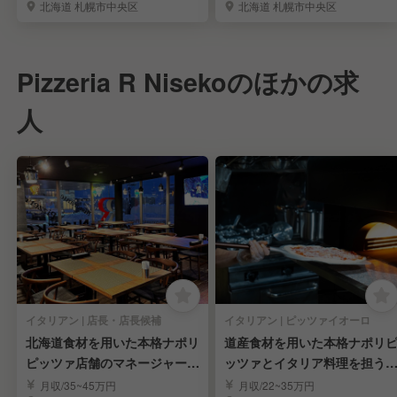
北海道 札幌市中央区
北海道 札幌市中央区
Pizzeria R Nisekoのほかの求
人
イタリアン | 店長・店長候補
イタリアン | ピッツァイオーロ
北海道食材を用いた本格ナポリ
道産食材を用いた本格ナポリ
ピッツァ店舗のマネージャーを
ッツァとイタリア料理を担う
募集
ッツァイオーロ募集
月収/35~45万円
月収/22~35万円