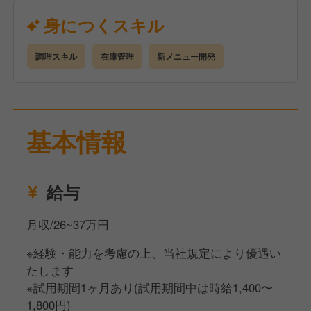
〈仕事の一例〉
身につくスキル
・仕込み、仕入れ、調理
・在庫管理、棚卸し
調理スキル
在庫管理
新メニュー開発
・新メニューの開発
などをお願いします。
基本情報
給与
月収/26~37万円
※経験・能力を考慮の上、当社規定により優遇い
たします
※試用期間1ヶ月あり(試用期間中は時給1,400〜
1,800円)