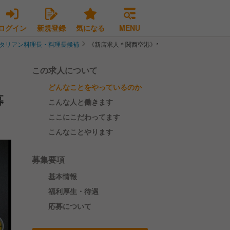
ログイン
新規登録
気になる
MENU
タリアン料理長・料理長候補
《新店求人＊関西空港》ウルフギャング・パックの
この求人について
どんなことをやっているのか
募
こんな人と働きます
ここにこだわってます
こんなことやります
募集要項
基本情報
福利厚生・待遇
応募について