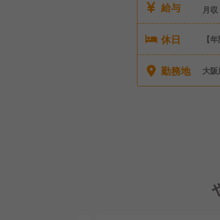
給与
月収
休日
【年
月8日休み) ■有給
す)
勤務地
大阪