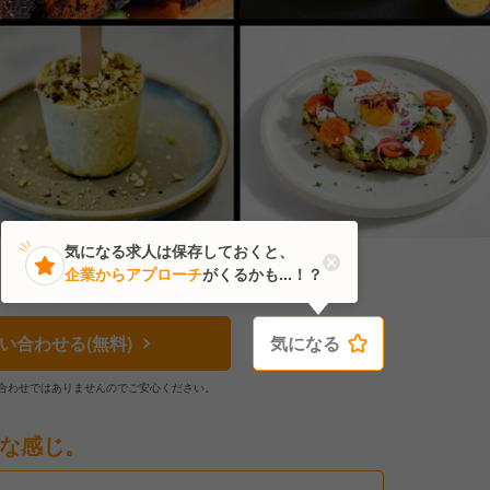
気になる求人は保存しておくと、
企業からアプローチ
がくるかも...！？
い合わせる(無料)
気になる
気になる
合わせではありませんのでご安心ください。
な感じ。