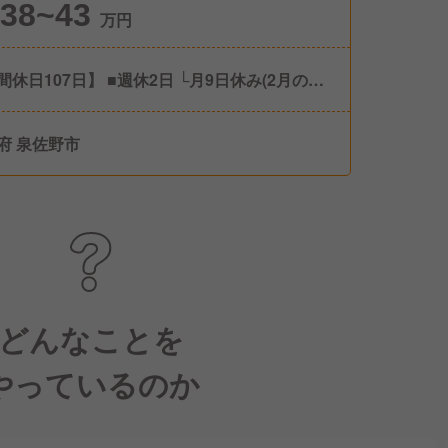
38~43
万円
間休日107日】 ■週休2日 └月9日休み(2月のみ
休暇(高い取得率を目指していま
 ■産前産後育児休業 ■介護休業
府 泉佐野市
どんなことを
やっているのか