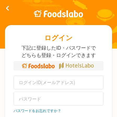
ログイン
下記に登録したID・パスワードで
どちらも登録・ログインできます
パスワードをお忘れですか？