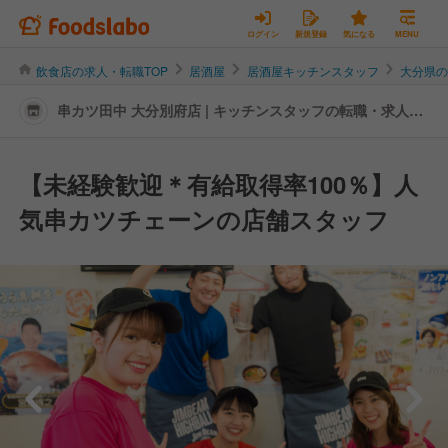
ログイン
新規登録
気になる
MENU
飲食店の求人・転職TOP
居酒屋
居酒屋キッチンスタッフ
大分県
串カツ田中 大分別府店 | キッチンスタッフの転職・求人情
報
【未経験歓迎＊有給取得率100％】人
気串カツチェーンの店舗スタッフ