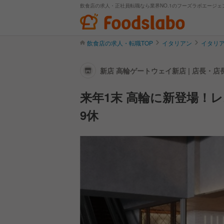
飲食店の求人・正社員転職なら業界NO.1のフーズラボエージェ
飲食店の求人・転職TOP
イタリアン
イタリ
新店 高輪ゲートウェイ新店 | 店長・
来年1末 高輪に新登場！
9休