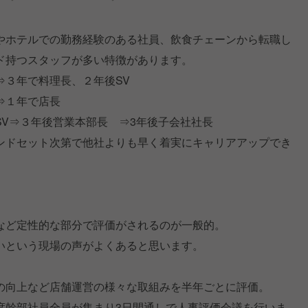
やホテルでの勤務経験のある社員、飲食チェーンから転職し
ド持つスタッフが多い特徴があります。
⇒３年で料理長、２年後SV
⇒１年で店長
V⇒３年後営業本部長 ⇒3年後子会社社長
ンドセット次第で他社よりも早く着実にキャリアアップでき
など定性的な部分で評価がされるのが一般的。
いという現場の声がよくあると思います。
。
の向上など店舗運営の様々な取組みを半年ごとに評価。
度幹部社員全員が集まり3日間通しで人事評価会議を行いま