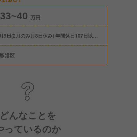
33~40
万円
月9日(2月のみ月8日休み) 年間休日107日以上 ※
らは最低でも取得できる休日数となります。
他にも下記のような休日休暇制度がございま
都 港区
暇(勤続年数に応じて5日～35日を付与) ■産
育休(取得率100％) ■結婚休暇(5日) ■MYバース
休暇(1日) ■介護休暇 ■特別休暇 L配偶者が出産
とき(2日) L本人の父・母・子の葬儀(7日)
どんなことを
やっているのか