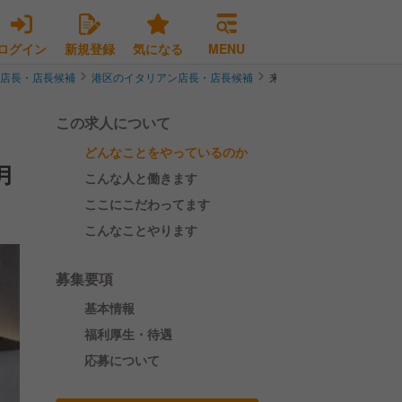
ログイン
新規登録
気になる
MENU
ン店長・店長候補
港区のイタリアン店長・店長候補
来年1末 高輪に新登場！
この求人について
どんなことをやっているのか
月
こんな人と働きます
ここにこだわってます
こんなことやります
募集要項
基本情報
福利厚生・待遇
応募について