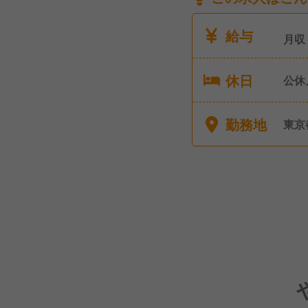
給与
月収
休日
公休
こち
その
勤務地
東京
す。 ■有給休暇 ■夏期休暇 ■冬季休暇 ■リフレッシ
ュ休
休・
デー
する