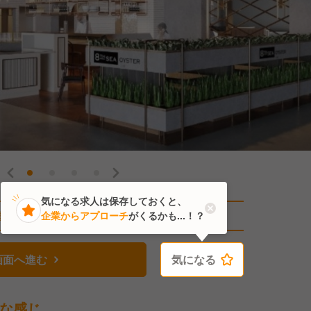
気になる求人は保存しておくと、
直近1人がこの求人を検討中
企業からアプローチ
がくるかも...！？
画面へ進む
気になる
気になる
な感じ。