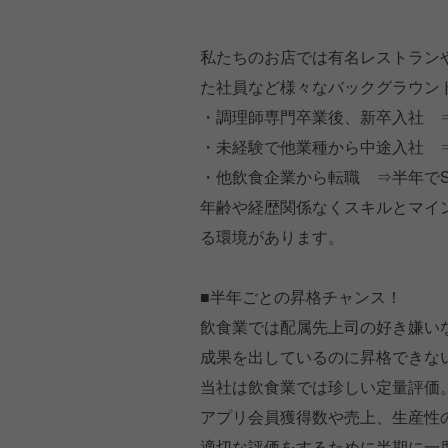
私たちのお店では有名レストラン
た社員など様々なバックグラウン
・調理師専門卒業後、新卒入社 
・未経験で他業種から中途入社 
・他飲食企業から転職 ⇒半年でS
年齢や経歴関係なくスキルとマイ
る環境があります。
■半年ごとの昇格チャンス！
飲食業では配属先上司の好き嫌い
成果を出しているのに昇格できな
当社は飲食業では珍しい定量評価
アプリ会員獲得数や売上、生産性
適切な評価をするために半期に一