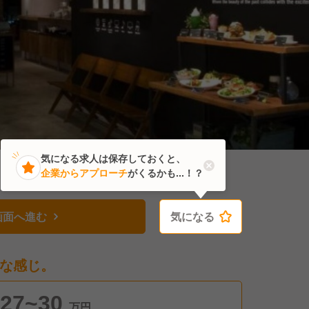
気になる求人は保存しておくと、
企業からアプローチ
がくるかも...！？
画面へ進む
気になる
気になる
な感じ。
27~30
万円