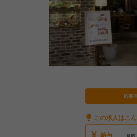
応募
この求人はこん
給与
月収