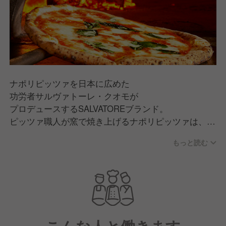
ナポリピッツァを日本に広めた
功労者サルヴァトーレ・クオモが
プロデュースするSALVATOREブランド。
ピッツァ職人が窯で焼き上げるナポリピッツァは、
薄生地なのにもちもちで、かおりの香ばしい逸品で
もっと読む
す。
出来立てのピッツァをご家庭でも楽しんでいただける
よう、
デリバリーも行っています。
ワインやアンティパスト、セコンドも充実。
本物の味をカジュアルにお楽しみいただけます。