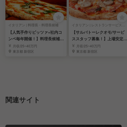
イタリアン | 料理長・料理長候補
イタリアン | レストランサービス・ホールスタッフ
【人気手作りピッツァ×社内コ
【サルバトーレクオモ/サービ
ンペ毎年開催！】料理長候補募
ススタッフ募集！】上場安定
集
業
月収/25~40万円
月収/25~40万円
東京都 新宿区
東京都 新宿区
関連サイト