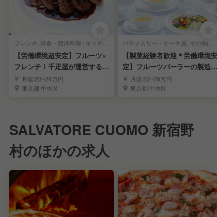
フレンチ, 洋食・西洋料理 | キッチンスタッフ
パティスリー・ケーキ屋, その他(料理ジャンル) | キッチンスタッフ
【労働環境超安定】フルーツ×
【製菓経験者歓迎＊労働環境
フレンチ！千疋屋が運営するレ
定】フルーツパーラーの製造
ストラン調理人
調理スタッフ募集
月収/23~29万円
月収/22~28万円
東京都 中央区
東京都 中央区
SALVATORE CUOMO 新宿野
村のほかの求人