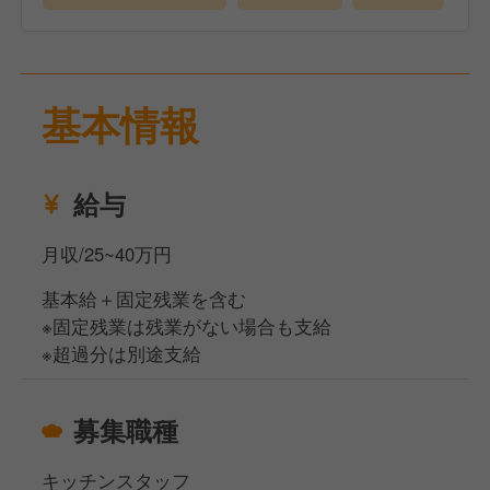
社内のキャリアアップだけでなく独立や世界で活躍で
きる人材に
成長できる教育体制を整えており全力バックアップ！
能力があれば年齢・性別に関係なく仕事をお任せする
基本情報
ので、
モチベーションに繋がります！
給与
月収/25~40万円
基本給＋固定残業を含む
※固定残業は残業がない場合も支給
※超過分は別途支給
募集職種
キッチンスタッフ