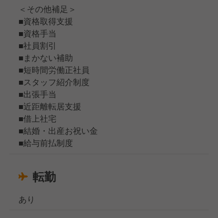
＜その他補足＞
■資格取得支援
■資格手当
■社員割引
■まかない補助
■短時間労働正社員
■スタッフ紹介制度
■出張手当
■近距離転居支援
■借上社宅
■結婚・出産お祝い金
■給与前払制度
転勤
あり