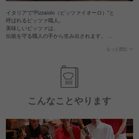
イタリアで"Pizzaiolo（ピッツァイオーロ）"と
呼ばれるピッツァ職人。
美味しいピッツァは、
伝統を守る職人の手から生み出されます。
圧倒的な存在感の窯で焼き上げる
もっと読む
その見事な手さばきは、目にも楽しい一品です。
イタリア・ナポリで開催された、
世界最高峰のピッツァの祭典「PIZZA FEST」。
その大会で我々のチームが
3年連続受賞を決めました。
こんなことやります
厳しい指導のもとで経験を積み、
常に真剣勝負でピッツァに向き合う
ピッツァイオーロは、
SALVATOREの誇りです。