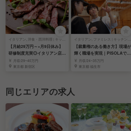
イタリアン, 洋食・西洋料理 | キッチンスタッフ
イタリアン, ファミレス | キッチンスタッフ
【月給29万円～×月9日休み】
【裁量権のある働き方】現場
研修制度充実◎イタリアン店舗
輝く職場を実現｜PISOLAで料
スタッフ募集
理長候補募集
月収/29~40万円
月収/24~35万円
東京都 新宿区
東京都 福生市
同じエリアの求人