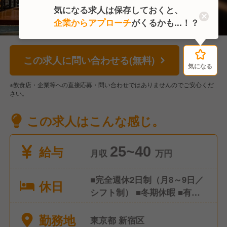
気になる求人は保存しておくと、
企業からアプローチ
がくるかも...！？
この求人に問い合わせる(無料)
気になる
気になる
※飲食店・企業等への直接応募・問い合わせではありませんのでご安心くだ
さい。
この求人はこんな感じ。
給与
25~40
月収
万円
■完全週休2日制（月8～9日／
休日
シフト制） ■冬期休暇 ■有給
休暇 ■慶弔休暇 ■産前・産後
勤務地
休暇、育児休暇
東京都 新宿区