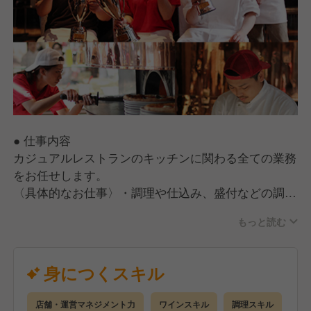
● 仕事内容
カジュアルレストランのキッチンに関わる全ての業務
をお任せします。
〈具体的なお仕事〉・調理や仕込み、盛付などの調理
業務
もっと読む
・食材の発注 など通常メニューとは違う経験もで
き、スキルアップにはおすすめ！
●世界に通用するプロへ
身につくスキル
サルヴァトーレではは、社員をどの世界でも通用する
プロフェッショナルな人材に育てます。
店舗・運営マネジメント力
ワインスキル
調理スキル