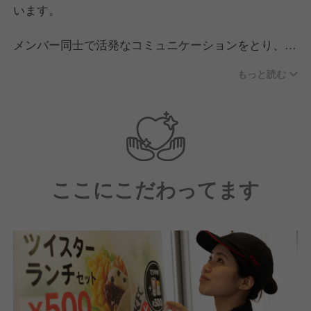
います。
メンバー同士で活発なコミュニケーションをとり、チ
ームワークを大切にする職場環境！
もっと読む
飲食サービスのプロフェッショナルとして、品質
（Quality）、サービス（Service）、清潔さ
（Cleanliness）を高める意識を持ち、「お客様ファー
スト」の気持ちで働いています。
現場では常に問題意識を持って、先駆的な精神で日々
ここにこだわってます
新しいサービスや商品の導入に取り組んでいます。
さらに、困りごとや不明点があっても、経験豊富な先
輩社員が丁寧にサポート！
そのため、新しく入社される方も安心して仕事に取り
組める環境です。