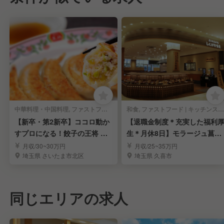
中華料理・中国料理, ファストフード | キッチンスタッフ
和食, ファストフード | キッチンスタッフ
【新卒・第2新卒】ココロ動か
【退職金制度＊充実した福利
すプロになる！餃子の王将 店
生＊月休8日】モラージュ菖
舗スタッフ募集
蒲・しんぱち食堂
月収/30~30万円
月収/25~35万円
埼玉県 さいたま市北区
埼玉県 久喜市
同じエリアの求人