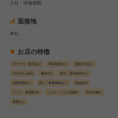
入社・研修期間
面接地
本社
お店の特徴
ボーナス・賞与あり
昇給制度あり
家族手当あり
月8日以上休み
週休2日
産休・育休制度あり
特別休暇あり
賄い・食事補助あり
制服貸与
バイク・車通勤OK
シニア・ミドル活躍中
若手活躍中
夜勤なし