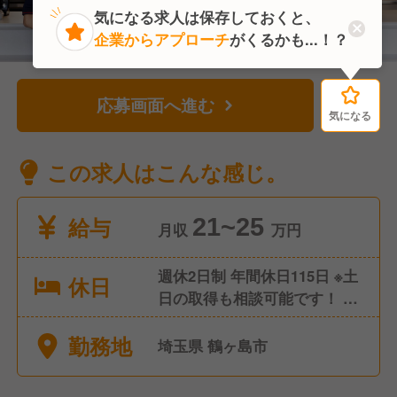
気になる求人は保存しておくと、
企業からアプローチ
がくるかも...！？
応募画面へ進む
気になる
気になる
この求人はこんな感じ。
給与
21~25
月収
万円
週休2日制 年間休日115日 ※土
休日
日の取得も相談可能です！ ■
年次有給休暇 ■産前産後休暇
勤務地
（取得・復職実績あり） ■育
埼玉県 鶴ヶ島市
児休暇 ■介護休暇 ■慶弔休暇
※地域限定制度あり