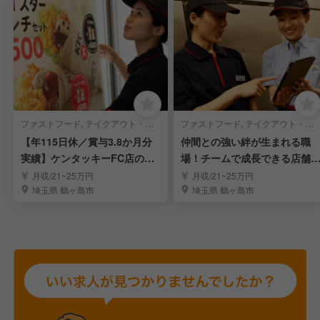
ファストフード, テイクアウト・惣菜・弁当屋 | 店長・店長候補
ファストフード, テイクアウト・惣菜・弁当屋 | レストランサービス・ホールスタッフ
【年115日休／賞与3.8か月分
仲間との強い絆が生まれる職
実績】ケンタッキーFC店の店
場！チームで成長できる店舗
長候補募集
営スタッフ
月収/21~25万円
月収/21~25万円
埼玉県 鶴ヶ島市
埼玉県 鶴ヶ島市