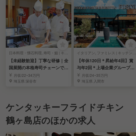
日本料理・懐石料理, 寿司・鮨 | キッチンスタッフ
イタリアン, ファミレス | キッチンスタッフ
【未経験歓迎】丁寧な研修｜全
【年休120日＊昇給年4回】賞
国展開の本格寿司チェーンで寿
与年2回＊上場企業グループで
司職人を目指す！
料理長を募集
月収/22~34万円
月収/24~35万円
埼玉県 深谷市
埼玉県 入間市
ケンタッキーフライドチキン
鶴ヶ島店のほかの求人