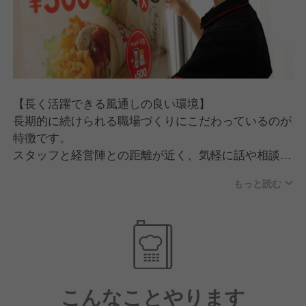
【長く活躍できる風通しの良い環境】
長期的に続けられる職場づくりにこだわっているのが
特徴です。
スタッフと経営陣との距離が近く、気軽に話や相談が
できるので、一人ひとりの考えや想いを伝えやすい雰
もっと読む
囲気。
加えて社員の定着率が高く、平均勤続16年！出戻りの
方も多いです。
【ワークライフバランス重視＆安定企業】
週休2日制で年間休日115日を確保し、シフト制なが
こんなことやります
らも土日の休みも相談可能な柔軟な勤務体制を整えて