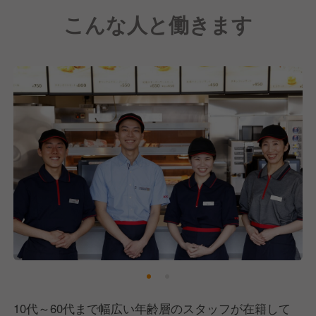
こんな人と働きます
さらにわたしたちは、"仲間がいるから仕事ができ
る"という理念を守り続け、「人を大事にすること」
に重きを置いています。
現場で働くスタッフの働きやすさを何よりも重視して
おり、それぞれのライフスタイルに寄り添った働き方
をサポートしています。
10代～60代まで幅広い年齢層のスタッフが在籍して