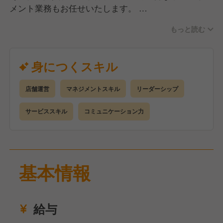
メント業務もお任せいたします。
もっと読む
当店では、本部が整備したマニュアルを完備！
難しい業務はほとんどなく、経験の浅い方でも安心し
てご活躍いただける環境です。
身につくスキル
現場では、スタッフ間で日々の行動や活動を賞賛し合
店舗運営
マネジメントスキル
リーダーシップ
える「チャンピオンズカード」システムを導入してい
ます。
サービススキル
コミュニケーション力
コミュニケーションが取りやすい雰囲気で、あなたの
リーダーシップを存分に発揮していただけます！
基本情報
給与