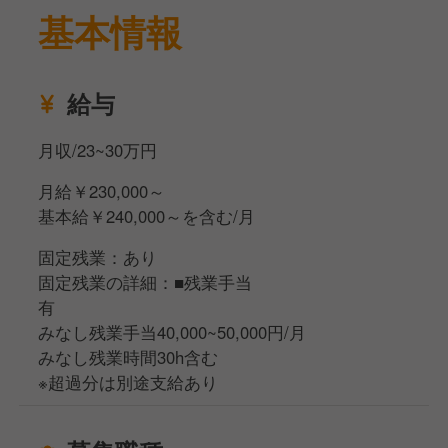
基本情報
★食材は地元産のものを使用し、農家さんや生産者さ
んから直接仕入れをします。
★季節ごと、イベントごとに新メニューを開発してい
給与
ただきます。
★月１回の商品開発会議でグループの他店舗のアイデ
月収/23~30万円
アを学び自店舗に活かせます。
月給￥230,000～
基本給￥240,000～を含む/月
固定残業：あり
固定残業の詳細：■残業手当
有
みなし残業手当40,000~50,000円/月
みなし残業時間30h含む
※超過分は別途支給あり