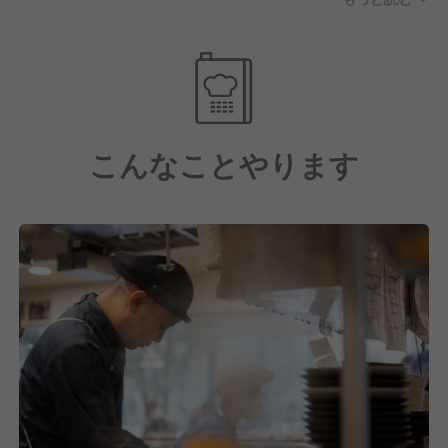
感じながら楽しく仕事ができるかと思います。
【経営母体は安定企業！福利厚生も充実】
母体は全国に24社ある安定企業、TTCグループです。
そのため、腰を据えて長く働ける環境があります。
こんなことやります
また、社員携帯の支給や退職金制度、財形貯蓄制度な
ど細かいところではありますが大手ならではの福利厚
生があるのも魅力のひとつかと思います。