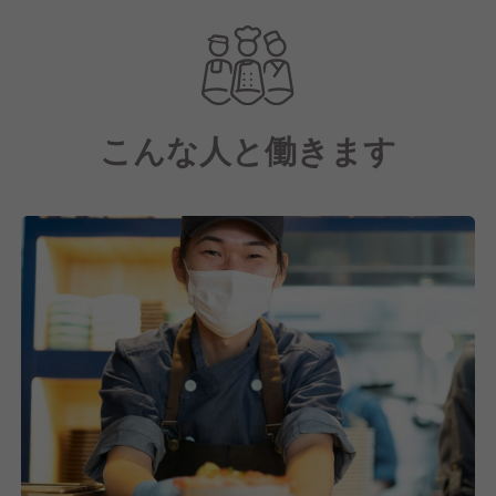
地域の素材をとことん活かしたブランディングをして
おり、地元の方も観光で来られた方も楽しめるお店づ
くりをおこなっています。現在は全国に10以上の施設
を持っていますが、おかげさまで売上も順調なので今
こんな人と働きます
後も拡大していきたい事業です。