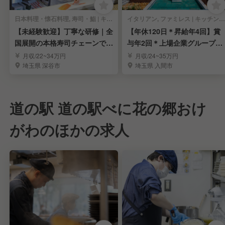
日本料理・懐石料理, 寿司・鮨 | キッチンスタッフ
イタリアン, ファミレス | キッチンスタッフ
【未経験歓迎】丁寧な研修｜全
【年休120日＊昇給年4回】賞
国展開の本格寿司チェーンで寿
与年2回＊上場企業グループで
司職人を目指す！
料理長を募集
月収/22~34万円
月収/24~35万円
埼玉県 深谷市
埼玉県 入間市
道の駅 道の駅べに花の郷おけ
がわのほかの求人