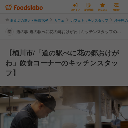
ログイン
新規登録
気になる
MENU
飲食店の求人・転職TOP
カフェ
カフェキッチンスタッフ
埼玉県
道の駅 道の駅べに花の郷おけがわ | キッチンスタッフの転
職・求人情報
【桶川市/「道の駅べに花の郷おけが
わ」飲食コーナーのキッチンスタッ
フ】