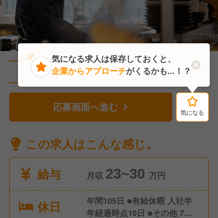
気になる求人は保存しておくと、
企業からアプローチ
がくるかも...！？
直近1人がこの求人を検討中
応募画面へ進む
気になる
気になる
この求人はこんな感じ。
給与
23~30
月収
万円
年間105日 ■有給休暇 入社半
休日
年経過時点10日 ■その他 7～8