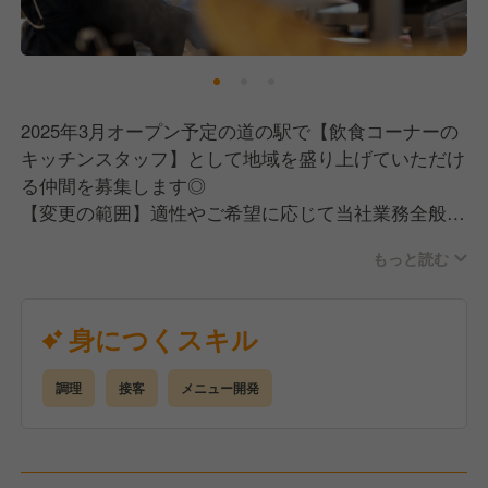
2025年3月オープン予定の道の駅で【飲食コーナーの
キッチンスタッフ】として地域を盛り上げていただけ
る仲間を募集します◎
【変更の範囲】適性やご希望に応じて当社業務全般へ
の変更可能性有
もっと読む
【具体的に】
■食堂・カフェ・惣菜工房におけるメニュー開発
■食材の仕入れ（地元の生産者さんの開拓）
身につくスキル
■メニューの製造、提供
■各業態の新店舗、道の駅の開発／立ち上げ
調理
接客
メニュー開発
■店舗イベントの企画・運営（周年祭や夏の夜祭りな
ど）
【変更の範囲】適性やご希望に応じて当社業務全般へ
の変更可能性有