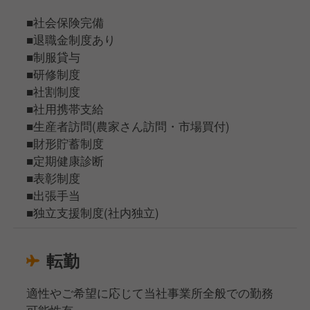
■社会保険完備
■退職金制度あり
■制服貸与
■研修制度
■社割制度
■社用携帯支給
■生産者訪問(農家さん訪問・市場買付)
■財形貯蓄制度
■定期健康診断
■表彰制度
■出張手当
■独立支援制度(社内独立)
転勤
適性やご希望に応じて当社事業所全般での勤務
可能性有