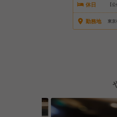
休日
【公
週休
【有
勤務地
東京
日付与
度】
ム）
護休