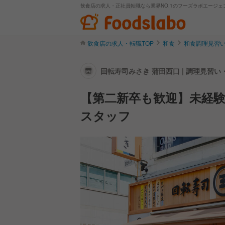
飲食店の求人・正社員転職なら業界NO.1のフーズラボエージェ
飲食店の求人・転職TOP
和食
和食調理見習
回転寿司みさき 蒲田西口 | 調理見習
【第二新卒も歓迎】未経
スタッフ