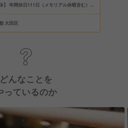
休】 年間休日111日（メモリアル休暇含む）
2日制 ※シフトにより連休取得も可能です。
給休暇】 年10日 入社日に5日付与、半年後に5
都 大田区
（計10日） 有給休暇備蓄制度あり 【休暇制
 産前・産後休暇 育児休暇（ファミリータイ
 介護休暇 結婚休暇 忌引休暇 公務休暇 子の看
暇 生理休暇
どんなことを
やっているのか