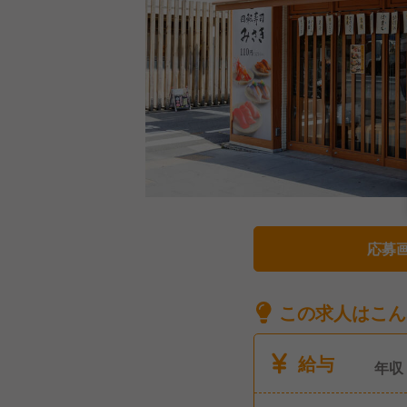
応募
この求人はこん
給与
年収