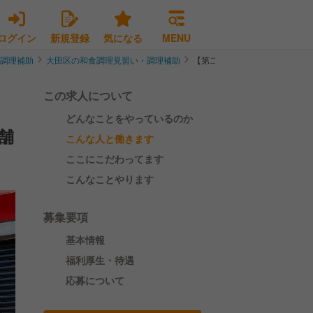
ログイン
新規登録
気になる
MENU
・調理補助
大田区の和食調理見習い・調理補助
【第二新卒も歓迎】未経験から
この求人について
どんなことをやっているのか
舗
こんな人と働きます
ここにこだわってます
こんなことやります
募集要項
基本情報
福利厚生・待遇
応募について