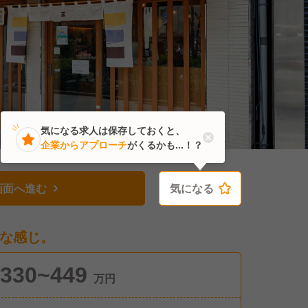
気になる求人は保存しておくと、
企業からアプローチ
がくるかも...！？
画面へ進む
気になる
気になる
な感じ。
330~449
万円