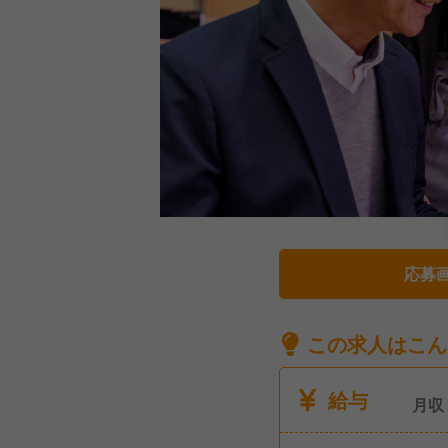
応募
この求人はこん
給与
月収