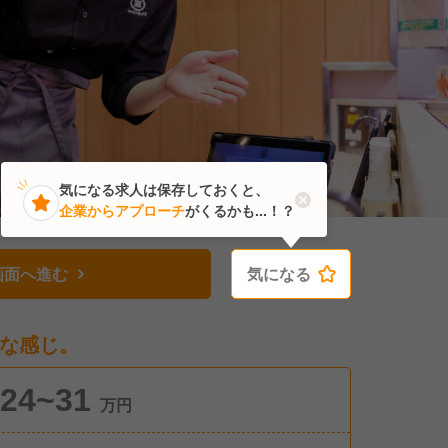
気になる求人は保存しておくと、
企業からアプローチ
がくるかも...！？
画面へ進む
気になる
気になる
な感じ。
24~31
万円