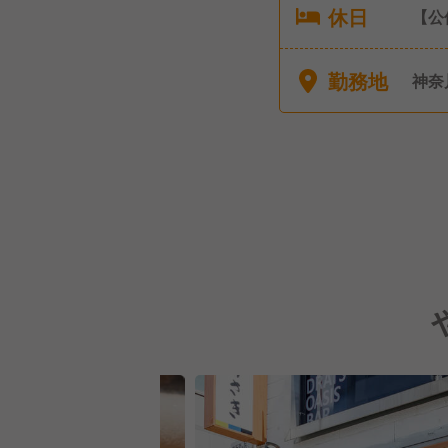
休日
【公
週休
【有
勤務地
神奈
日付与
度】
ム）
護休