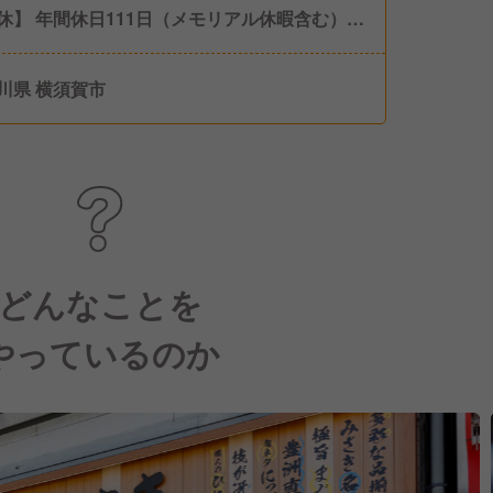
休】 年間休日111日（メモリアル休暇含む）
2日制 ※シフトにより連休取得も可能です。
給休暇】 年10日 入社日に5日付与、半年後に5
川県 横須賀市
（計10日） 有給休暇備蓄制度あり 【休暇制
 産前・産後休暇 育児休暇（ファミリータイ
 介護休暇 結婚休暇 忌引休暇 公務休暇 子の看
暇 生理休暇
どんなことを
やっているのか