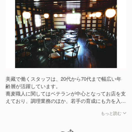
2006年6月の開業以来、箱根・小田原を訪れる多くの
方々に愛され続けてきました。
これからも変わらず、こだわりの蕎麦と鈴廣ならでは
の味わいで、お客様に心温まるひとときをお届けして
まいります。
美藏で働くスタッフは、20代から70代まで幅広い年
齢層が活躍しています。
蕎麦職人に関してはベテランが中心となってお店を支
えており、調理業務のほか、若手の育成にも力を入れ
てくれています。
もっと読む
40席とそこまで大きくはないお店ではありますが、チ
ームワークを大切にしているので調理場とホールの連