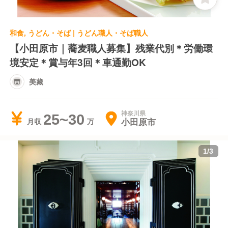
お店を続けていくためはもちろんのこと、日本食の代
表である「蕎麦」の技術と文化をこれからも守り伝え
ていくために、職人の育成に力を入れています。
和食, うどん・そば | うどん職人・そば職人
【小田原市｜蕎麦職人募集】残業代別＊労働環
先輩から直接技術を学べる環境が整っており、そばに
境安定＊賞与年3回＊車通勤OK
情熱を持った方にとって、これ以上ない修行の場とな
っています。
美藏
蕎麦に興味のある方や、やってみたい方は是非！
神奈川県
25~30
小田原市
月収
1
/
3