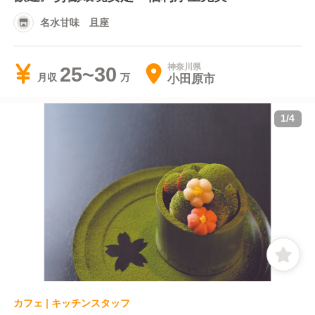
名水甘味 且座
神奈川県
25~30
小田原市
月収
1
/
4
カフェ | キッチンスタッフ