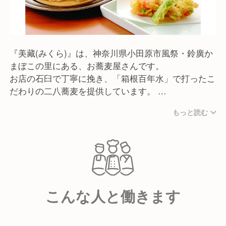
『美藏(みくら)』は、神奈川県小田原市風祭・鈴廣か
まぼこの里にある、お蕎麦屋さんです。
お店の石臼で丁寧に挽き、「箱根百年水」で打ったこ
だわりの二八蕎麦を提供しています。
もっと読む
天然木の雄大さと華麗さが共存し、どこかタイムスリ
ップしたような空間が広がる店内は全40席。
建物は秋田県旧平鹿郡大森町から移築した国の登録文
化財・総漆塗りの土蔵で、江戸末期から明治期にかけ
て山林王であった菊池家の蔵として使われていたもの
になります。
こんな人と働きます
お客様の層としては、アッパーな年代のご夫婦やグル
ープを中心に、ゴールデンウィークや夏休みには3世
代ファミリーのお客様にもご来店いただいています。