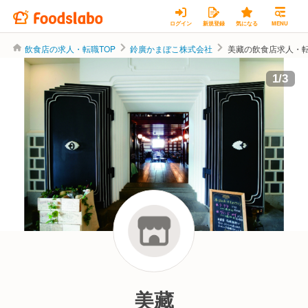
ログイン
新規登録
気になる
MENU
飲食店の求人・転職TOP
鈴廣かまぼこ株式会社
美藏の飲食店求人・
鈴廣かまぼこ株式会社
1
/
3
美藏