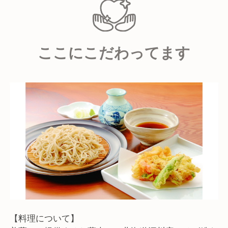
携もしっかり取れており、少人数ながらも息の合った
チームで日々営業をおこなっています。
ここにこだわってます
【求める人物像】
■私たちの理念・精神に共感していただける方
■伝統を大切にしながら新しいことへの挑戦を楽しめ
る方
■固定概念にとらわれずに柔軟に物事を考えられる方
■食を通じて人と社会の役に立ちたいという想いを持
っている方
■チームワークを大切にしながら、自ら考え行動でき
る方
【料理について】