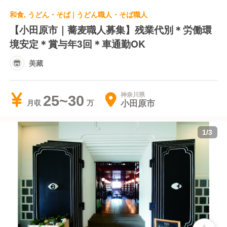
和食, うどん・そば | うどん職人・そば職人
【小田原市｜蕎麦職人募集】残業代別＊労働環
境安定＊賞与年3回＊車通勤OK
美藏
神奈川県
25~30
小田原市
月収
1
/
3