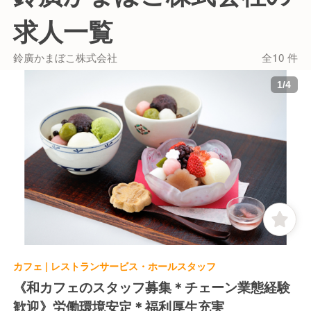
求人一覧
鈴廣かまぼこ株式会社
全10 件
1
/
4
カフェ | レストランサービス・ホールスタッフ
《和カフェのスタッフ募集＊チェーン業態経験
歓迎》労働環境安定＊福利厚生充実