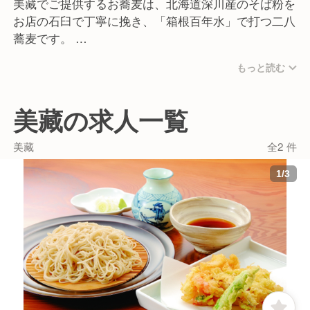
美藏でご提供するお蕎麦は、北海道深川産のそば粉を
お店の石臼で丁寧に挽き、「箱根百年水」で打つ二八
蕎麦です。
更科そばと田舎そばの2種類を扱い、そばのだしもお
もっと読む
店で引いています。
また、何度来ても新しい味わいを楽しんでいただける
ように、グランドメニューに加えて月替わりのそばも
美藏の求人一覧
用意しています。
美藏
全2 件
そのほかにも看板メニューとして、厚さ5センチの豪
1
/
3
華な「かまぼこかき揚げ」があります。
自社のかまぼこを贅沢に使い、均等に揚げ上げるこの
一品は、多くのお客様に愛されています。
【育成に注力しています】
現在、当店のそば職人・調理スタッフはベテランが中
心となっています。