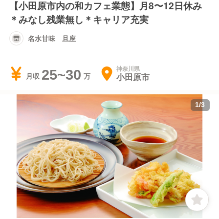
【小田原市内の和カフェ業態】月8〜12日休み
＊みなし残業無し＊キャリア充実
名水甘味 且座
神奈川県
25~30
小田原市
月収
1
/
3