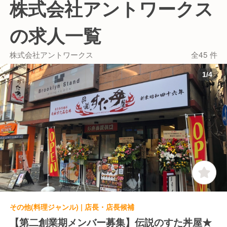
株式会社アントワークス
の求人一覧
株式会社アントワークス
全45 件
1
/
4
その他(料理ジャンル) | 店長・店長候補
【第二創業期メンバー募集】伝説のすた丼屋★