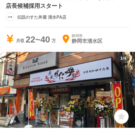
店長候補採用スタート
伝説のすた丼屋 清水PA店
静岡県
22~40
静岡市清水区
月収
1
/
4