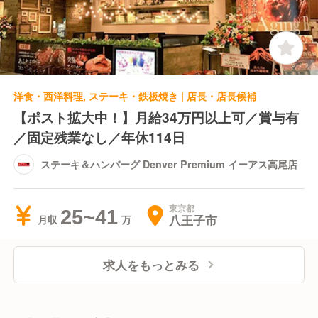
洋食・西洋料理, ステーキ・鉄板焼き | 店長・店長候補
【ポスト拡大中！】月給34万円以上可／賞与有
／固定残業なし／年休114日
ステーキ＆ハンバーグ Denver Premium イーアス高尾店
東京都
25~41
八王子市
月収
求人をもっとみる