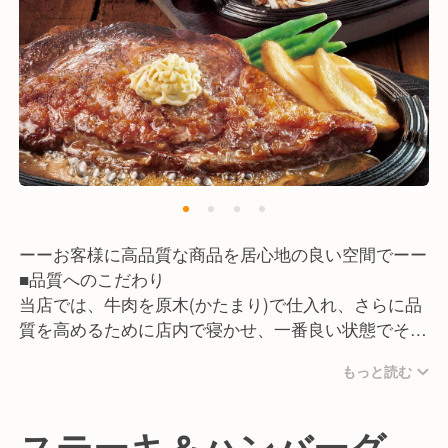
ーーお客様に高品質な商品を居心地の良い空間でーー
■品質へのこだわり
当店では、牛肉を原木(かたまり)で仕入れ、さらに品
質を高めるために店内で寝かせ、一番良い状態でその
日使用する分だけを1枚1枚カットしています。高品質
もっと読む
な本格ステーキを、肉の旨味を最大限に引き出す“ミ
ディアムレア”で提供しています。
ステーキ＆ハンバーグ