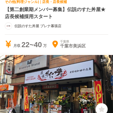
その他(料理ジャンル) | 店長・店長候補
【第二創業期メンバー募集】伝説のすた丼屋★
店長候補採用スタート
伝説のすた丼屋 プレナ幕張店
千葉県
22~40
千葉市美浜区
月収
1
/
4