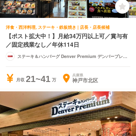
洋食・西洋料理, ステーキ・鉄板焼き | 店長・店長候補
【ポスト拡大中！】月給34万円以上可／賞与有
／固定残業なし／年休114日
ステーキ＆ハンバーグ Denver Premium デンバープレミ
アム イオンモール神戸北
兵庫県
21~41
神戸市北区
月収