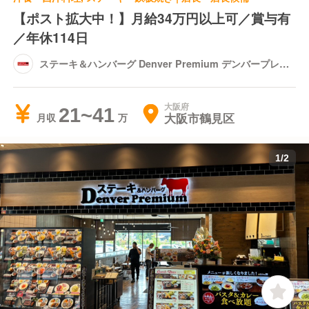
【ポスト拡大中！】月給34万円以上可／賞与有
／年休114日
ステーキ＆ハンバーグ Denver Premium デンバープレミ
アム イオンモール鶴見緑地店
大阪府
21~41
大阪市鶴見区
月収
1
/
2