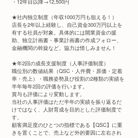
・12年目以降→12,500円
★社内独立制度（年収1000万円も狙える！）
店長を2年以上経験し、自己資金300万円以上を
有する社員が対象。具体的には開業資金の援
助、独立計画書・事業計画書の作成フォロー、
金融機関の斡旋など。協力は惜しみません！
★年2回の成長支援制度（人事評価制度）
職位別の数値結果（QSC・人件費・原価・定着
率・売上）・職務姿勢及び役割の2種類の実績を
半年毎年2回の評価を行います。
賞与も評価により変動します。
当社の人事評価はただ半年の実績を振り返るだ
けではなく、人財育成を目的とした評価制度で
す。
顧客満足度のひとつの指標である【QSC】に重
きを置くことで、売上など外的要因に左右され