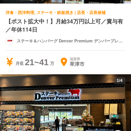
洋食・西洋料理, ステーキ・鉄板焼き | 店長・店長候補
【ポスト拡大中！】月給34万円以上可／賞与有
／年休114日
ステーキ＆ハンバーグ Denver Premium デンバープレミ
アム イオンモール草津店
滋賀県
21~41
草津市
月収
1
/
4