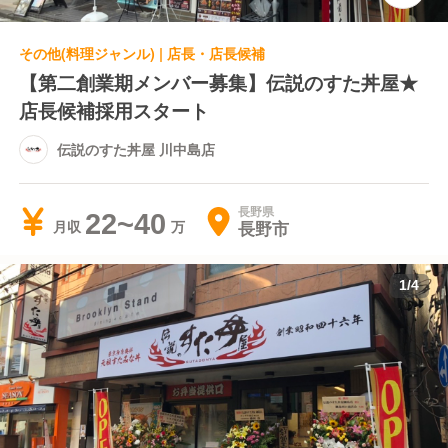
その他(料理ジャンル) | 店長・店長候補
【第二創業期メンバー募集】伝説のすた丼屋★
店長候補採用スタート
伝説のすた丼屋 川中島店
長野県
22~40
長野市
月収
1
/
4