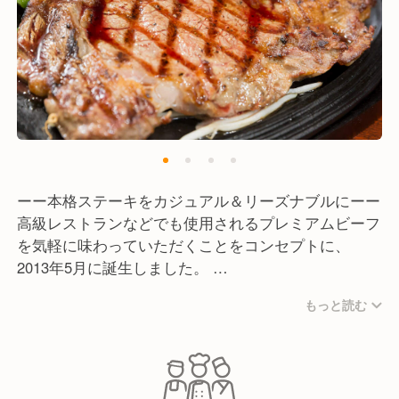
ーー本格ステーキをカジュアル＆リーズナブルにーー
高級レストランなどでも使用されるプレミアムビーフ
を気軽に味わっていただくことをコンセプトに、
2013年5月に誕生しました。
厳選したメニュー展開によって、高級店の味をリーズ
もっと読む
ナブルに提供することを実現し、ステーキ店専門店と
しての新しいカタチを創造しています。
現在はイオンモールなどの商業施設のレストランフロ
アをメインに全国各地に22店舗を展開中！