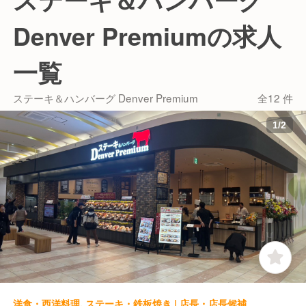
■空間へのこだわり
落ち着いた空間かつ、カジュアルな店内でお一人で
Denver Premiumの求人
も、ご家族やご友人同士のグループでもシーンを選ば
ずご利用いただけることが強みです！
一覧
ご来店されるお客様は日常的な食事から記念日や誕生
日など特別な日にもご利用いただいています。
ステーキ＆ハンバーグ Denver Premium
全12 件
1
/
2
洋食・西洋料理, ステーキ・鉄板焼き | 店長・店長候補