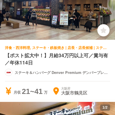
洋食・西洋料理, ステーキ・鉄板焼き | 店長・店長候補 | ステーキ＆ハンバーグ Denver Premium デンバープレミアム イオンモール鶴見緑地店
【ポスト拡大中！】月給34万円以上可／賞与有
／年休114日
ステーキ＆ハンバーグ Denver Premium デンバープレミ
アム イオンモール鶴見緑地店
大阪府
21~41
大阪市鶴見区
月収
1
/
2