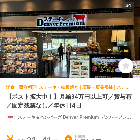
1
/
4
洋食・西洋料理, ステーキ・鉄板焼き | 店長・店長候補 | ステーキ＆ハンバーグ Denver Premium デンバープレミアム イオンモール神戸北
【ポスト拡大中！】月給34万円以上可／賞与有
／固定残業なし／年休114日
ステーキ＆ハンバーグ Denver Premium デンバープレミ
アム イオンモール神戸北
兵庫県