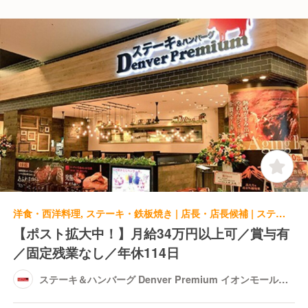
洋食・西洋料理, ステーキ・鉄板焼き | 店長・店長候補 | ステーキ＆ハンバーグ Denver Premium イオンモールつくば店
【ポスト拡大中！】月給34万円以上可／賞与有
／固定残業なし／年休114日
ステーキ＆ハンバーグ Denver Premium イオンモールつ
くば店