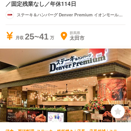
／固定残業なし／年休114日
ステーキ＆ハンバーグ Denver Premium イオンモール太
田
群馬県
25~41
太田市
月収