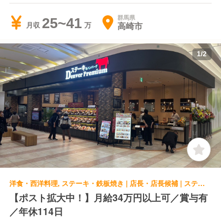
群馬県
25~41
高崎市
月収
1
/
2
洋食・西洋料理, ステーキ・鉄板焼き | 店長・店長候補 | ステーキ＆ハンバーグ Denver Premium デンバープレミアム イオンモール堺北花田店
【ポスト拡大中！】月給34万円以上可／賞与有
／年休114日