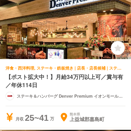
洋食・西洋料理, ステーキ・鉄板焼き | 店長・店長候補 | ステーキ＆ハンバーグ Denver Premium イオンモール熊本店
【ポスト拡大中！】月給34万円以上可／賞与有
／年休114日
ステーキ＆ハンバーグ Denver Premium イオンモール熊
本店
熊本県
25~41
上益城郡嘉島町
月収