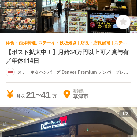
洋食・西洋料理, ステーキ・鉄板焼き | 店長・店長候補 | ステーキ＆ハンバーグ Denver Premium デンバープレミアム イオンモール草津店
【ポスト拡大中！】月給34万円以上可／賞与有
／年休114日
ステーキ＆ハンバーグ Denver Premium デンバープレミ
アム イオンモール草津店
滋賀県
21~41
草津市
月収
1
/
2