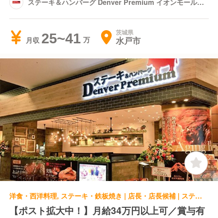
ステーキ＆ハンバーグ Denver Premium イオンモール水
戸内原店
茨城県
25~41
水戸市
月収
洋食・西洋料理, ステーキ・鉄板焼き | 店長・店長候補 | ステーキ＆ハンバーグ Denver Premium イオンモール太田
【ポスト拡大中！】月給34万円以上可／賞与有