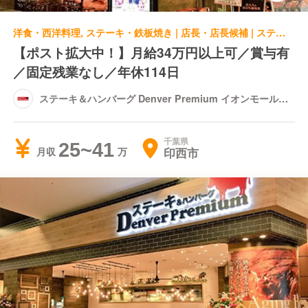
洋食・西洋料理, ステーキ・鉄板焼き | 店長・店長候補 | ステーキ＆ハンバーグ Denver Premium イオンモール千葉ニュータウン店
【ポスト拡大中！】月給34万円以上可／賞与有
／固定残業なし／年休114日
ステーキ＆ハンバーグ Denver Premium イオンモール千
葉ニュータウン店
千葉県
25~41
印西市
月収