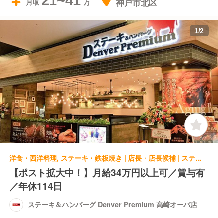
21~41
神戸市北区
月収
1
/
2
洋食・西洋料理, ステーキ・鉄板焼き | 店長・店長候補 | ステーキ＆ハンバーグ Denver Premium 高崎オーパ店
【ポスト拡大中！】月給34万円以上可／賞与有
／年休114日
ステーキ＆ハンバーグ Denver Premium 高崎オーパ店