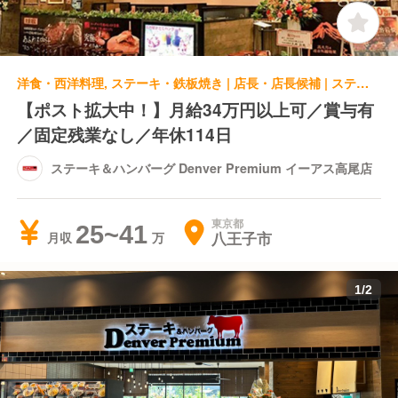
洋食・西洋料理, ステーキ・鉄板焼き | 店長・店長候補 | ステーキ＆ハンバーグ Denver Premium イーアス高尾店
【ポスト拡大中！】月給34万円以上可／賞与有
／固定残業なし／年休114日
ステーキ＆ハンバーグ Denver Premium イーアス高尾店
東京都
25~41
八王子市
月収
1
/
2