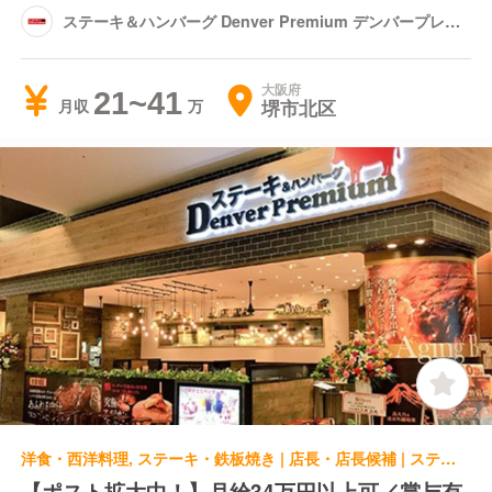
ステーキ＆ハンバーグ Denver Premium デンバープレミ
アム イオンモール堺北花田店
大阪府
21~41
堺市北区
月収
洋食・西洋料理, ステーキ・鉄板焼き | 店長・店長候補 | ステーキ＆ハンバーグ Denver Premium モラージュ菖蒲店
【ポスト拡大中！】月給34万円以上可／賞与有