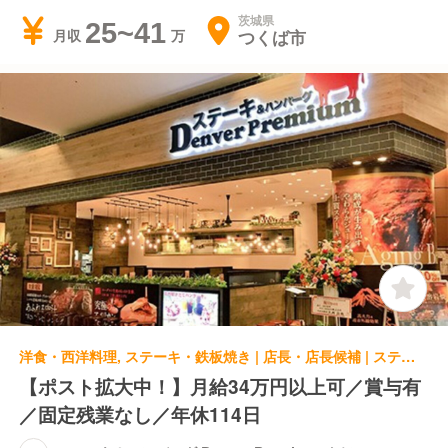
茨城県
25~41
つくば市
月収
洋食・西洋料理, ステーキ・鉄板焼き | 店長・店長候補 | ステーキ＆ハンバーグ Denver Premium イオンモール水戸内原店
【ポスト拡大中！】月給34万円以上可／賞与有
／固定残業なし／年休114日