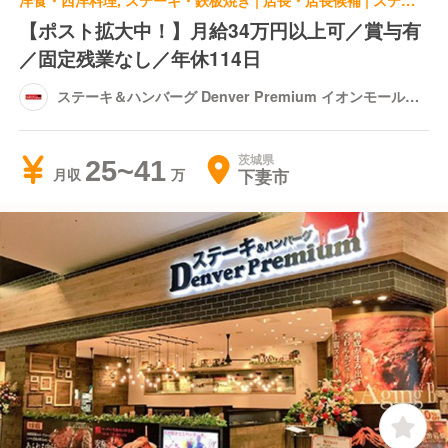
洋食・西洋料理, ステーキ・鉄板焼き | 店長・店長候補 | ステーキ＆ハンバーグ Denver Premium イオンモール下妻店
【ポスト拡大中！】月給34万円以上可／賞与有
／固定残業なし／年休114日
ステーキ＆ハンバーグ Denver Premium イオンモール下
妻店
茨城県
25~41
下妻市
月収