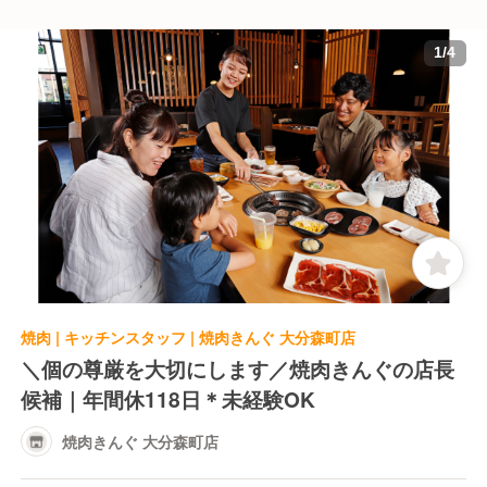
1
/
4
焼肉 | キッチンスタッフ | 焼肉きんぐ 大分森町店
＼個の尊厳を大切にします／焼肉きんぐの店長
候補｜年間休118日＊未経験OK
焼肉きんぐ 大分森町店