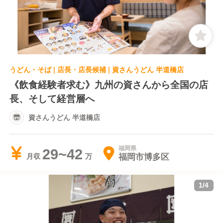
うどん・そば | 店長・店長候補 | 資さんうどん 半道橋店
《飲食経験者求む》九州の資さんから全国の店
長、そして経営層へ
資さんうどん 半道橋店
福岡県
29~42
福岡市博多区
月収
1
/
4