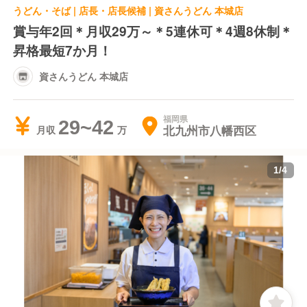
うどん・そば | 店長・店長候補 | 資さんうどん 本城店
賞与年2回＊月収29万～＊5連休可＊4週8休制＊
昇格最短7か月！
資さんうどん 本城店
福岡県
29~42
北九州市八幡西区
月収
1
/
4