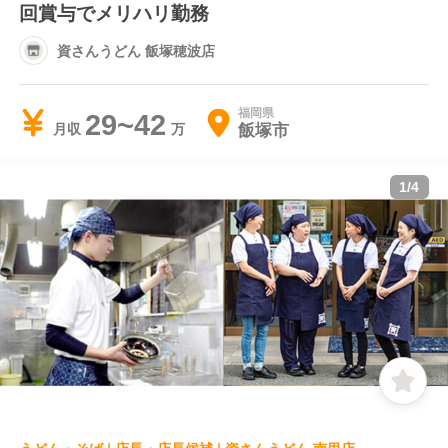
回賞与でメリハリ勤務
資さんうどん 飯塚穂波店
福岡県
29~42
飯塚市
月収
1
/
4