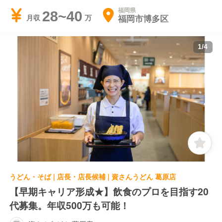
福岡県
28~40
福岡市博多区
月収
1
/
4
うどん・そば | 店長・店長候補 | 資さんうどん 葛原店
【早期キャリア形成★】飲食のプロを目指す20
代募集。年収500万も可能！