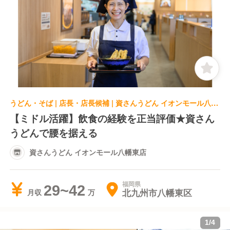
うどん・そば | 店長・店長候補 | 資さんうどん イオンモール八幡東店
【ミドル活躍】飲食の経験を正当評価★資さん
うどんで腰を据える
資さんうどん イオンモール八幡東店
福岡県
29~42
北九州市八幡東区
月収
1
/
4