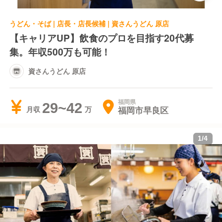
うどん・そば | 店長・店長候補 | 資さんうどん 原店
【キャリアUP】飲食のプロを目指す20代募
集。年収500万も可能！
資さんうどん 原店
福岡県
29~42
福岡市早良区
月収
1
/
4