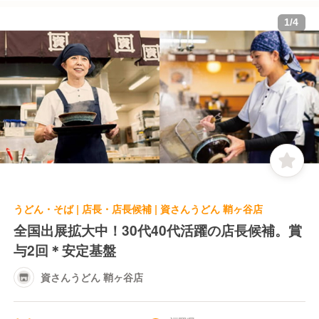
1
/
4
うどん・そば | 店長・店長候補 | 資さんうどん 鞘ヶ谷店
全国出展拡大中！30代40代活躍の店長候補。賞
与2回＊安定基盤
資さんうどん 鞘ヶ谷店