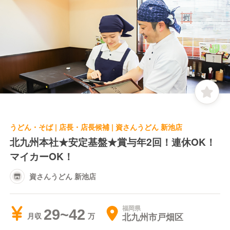
うどん・そば | 店長・店長候補 | 資さんうどん 新池店
北九州本社★安定基盤★賞与年2回！連休OK！
マイカーOK！
資さんうどん 新池店
福岡県
29~42
北九州市戸畑区
月収