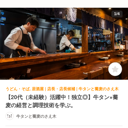
1
/
4
うどん・そば, 居酒屋 | 店長・店長候補 | 牛タンと蕎麦のさえ木
【20代（未経験）活躍中！独立◎】牛タン×蕎
麦の経営と調理技術を学ぶ。
牛タンと蕎麦のさえ木