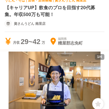
うどん・そば | 店長・店長候補 | 資さんうどん 南里店
【キャリアUP】飲食のプロを目指す20代募
集。年収500万も可能！
資さんうどん 南里店
福岡県
29~42
糟屋郡志免町
月収
1
/
4