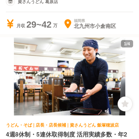
資さんうどん 葛原店
福岡県
29~42
北九州市小倉南区
月収
1
/
4
うどん・そば | 店長・店長候補 | 資さんうどん 飯塚穂波店
4週8休制・5連休取得制度 活用実績多数・年2