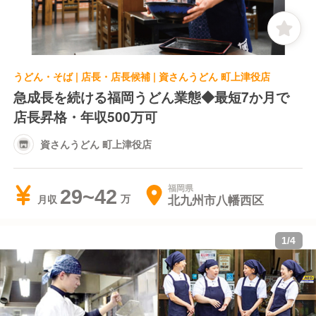
うどん・そば | 店長・店長候補 | 資さんうどん 町上津役店
急成長を続ける福岡うどん業態◆最短7か月で
店長昇格・年収500万可
資さんうどん 町上津役店
福岡県
29~42
北九州市八幡西区
月収
1
/
4