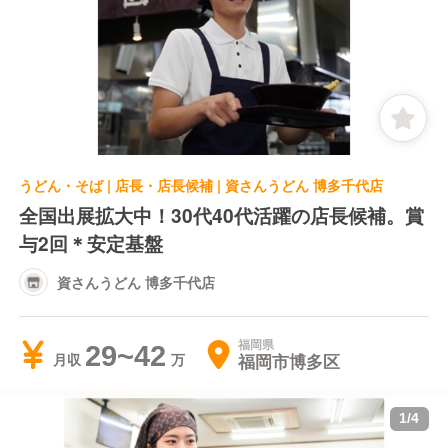
うどん・そば | 店長・店長候補 | 資さんうどん 博多千代店
全国出展拡大中！30代40代活躍の店長候補。賞
与2回＊安定基盤
資さんうどん 博多千代店
福岡県
29~42
福岡市博多区
月収
1
/
4