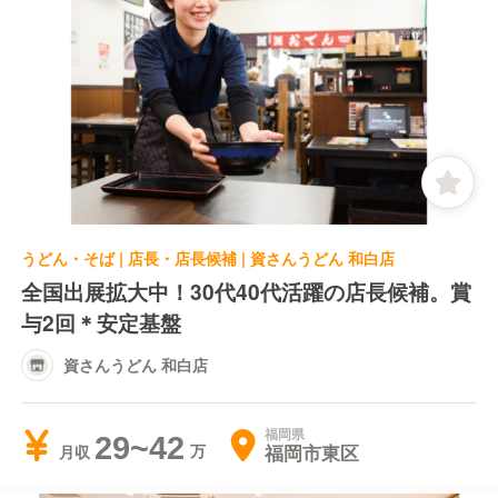
うどん・そば | 店長・店長候補 | 資さんうどん 和白店
全国出展拡大中！30代40代活躍の店長候補。賞
与2回＊安定基盤
資さんうどん 和白店
福岡県
29~42
福岡市東区
月収