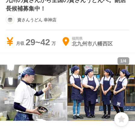
長候補募集中！
資さんうどん 幸神店
福岡県
29~42
北九州市八幡西区
月収
1
/
4