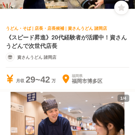
うどん・そば | 店長・店長候補 | 資さんうどん 諸岡店
《スピード昇進》20代経験者が活躍中！資さん
うどんで次世代店長
資さんうどん 諸岡店
福岡県
29~42
福岡市博多区
月収
1
/
4