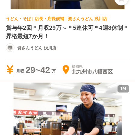
うどん・そば | 店長・店長候補 | 資さんうどん 浅川店
賞与年2回＊月収29万～＊5連休可＊4週8休制＊
昇格最短7か月！
資さんうどん 浅川店
福岡県
29~42
北九州市八幡西区
月収
1
/
4