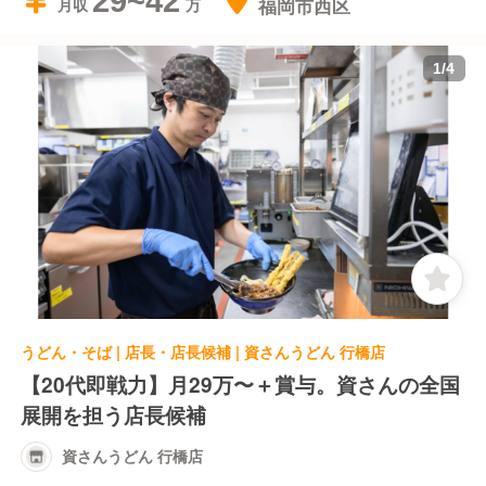
29~42
福岡市西区
月収
1
/
4
うどん・そば | 店長・店長候補 | 資さんうどん 行橋店
【20代即戦力】月29万〜＋賞与。資さんの全国
展開を担う店長候補
資さんうどん 行橋店