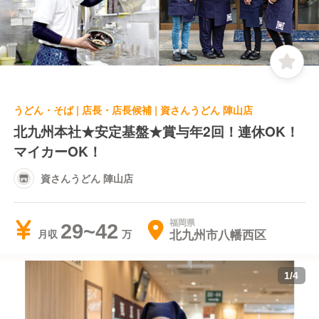
うどん・そば | 店長・店長候補 | 資さんうどん 陣山店
北九州本社★安定基盤★賞与年2回！連休OK！
マイカーOK！
資さんうどん 陣山店
福岡県
29~42
北九州市八幡西区
月収
1
/
4