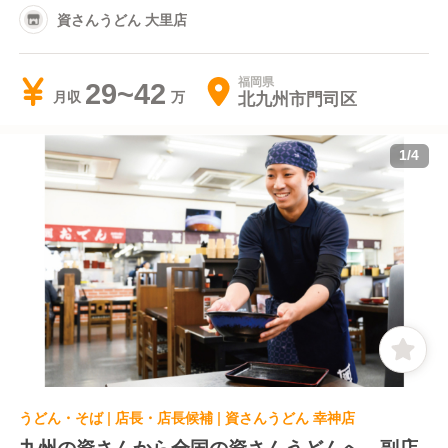
資さんうどん 大里店
福岡県
29~42
北九州市門司区
月収
1
/
4
うどん・そば | 店長・店長候補 | 資さんうどん 幸神店
九州の資さんから全国の資さんうどんへ。副店