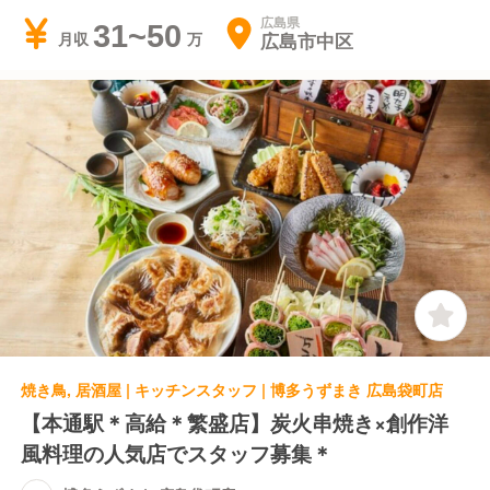
広島県
31~50
広島市中区
月収
焼き鳥, 居酒屋 | キッチンスタッフ | 博多うずまき 広島袋町店
【本通駅＊高給＊繁盛店】炭火串焼き×創作洋
風料理の人気店でスタッフ募集＊