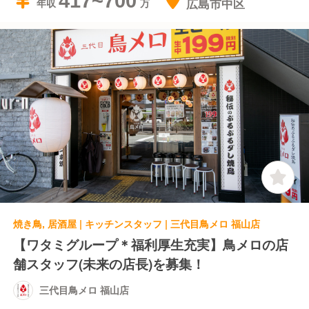
417~700
広島市中区
年収
焼き鳥, 居酒屋 | キッチンスタッフ | 三代目鳥メロ 福山店
【ワタミグループ＊福利厚生充実】鳥メロの店
舗スタッフ(未来の店長)を募集！
三代目鳥メロ 福山店