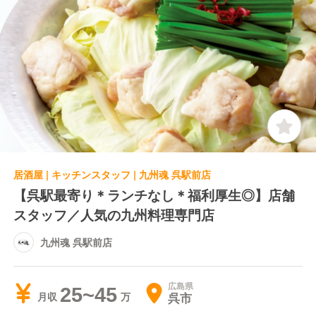
居酒屋 | キッチンスタッフ | 九州魂 呉駅前店
【呉駅最寄り＊ランチなし＊福利厚生◎】店舗
スタッフ／人気の九州料理専門店
九州魂 呉駅前店
広島県
25~45
呉市
月収