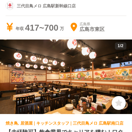
三代目鳥メロ 広島駅新幹線口店
広島県
417~700
広島市東区
年収
1
/
2
焼き鳥, 居酒屋 | キッチンスタッフ | 三代目鳥メロ 広島駅南口店
【未経験可】飲食業界でキャリアを積む！ワタ