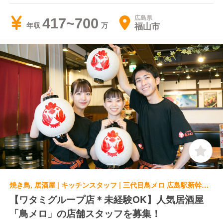
広島県
417~700
福山市
年収
焼き鳥, 居酒屋 | キッチンスタッフ | 三代目鳥メロ 広島駅新幹線口店
【ワタミグループ店＊未経験OK】人気居酒屋
「鳥メロ」の店舗スタッフを募集！