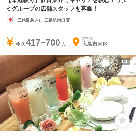
ミグループの店舗スタッフを募集！
三代目鳥メロ 広島駅南口店
広島県
417~700
広島市南区
年収
1
/
3