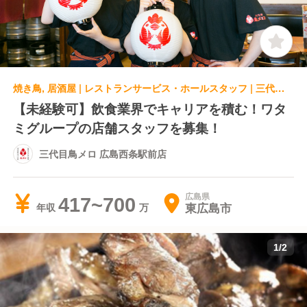
焼き鳥, 居酒屋 | レストランサービス・ホールスタッフ | 三代目鳥メロ 広島西条駅前店
【未経験可】飲食業界でキャリアを積む！ワタ
ミグループの店舗スタッフを募集！
三代目鳥メロ 広島西条駅前店
広島県
417~700
東広島市
年収
1
/
2