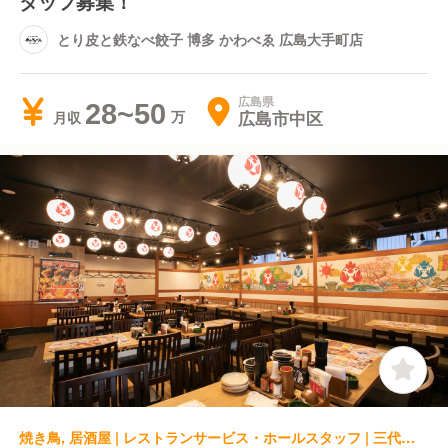
タッフ募集！
とり皮と鉄なべ餃子 博多 かわべゑ 広島大手町店
広島県
28~50
広島市中区
月収
焼き鳥, 居酒屋 | レストランサービス・ホールスタッフ | 三代目鳥メロ 福山店