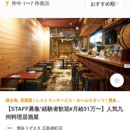
7
件中 1〜7 件表示
焼き鳥, 居酒屋 | レストランサービス・ホールスタッフ | 博多うずまき 広島袋町店
【STAFF募集*経験者歓迎#月給31万〜】人気九
州料理居酒屋
博多うずまき 広島袋町店