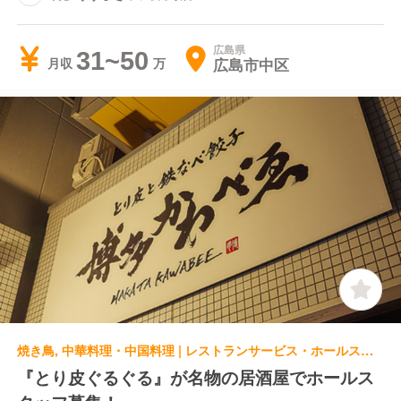
広島県
31~50
広島市中区
月収
焼き鳥, 中華料理・中国料理 | レストランサービス・ホールスタッフ | とり皮と鉄なべ餃子 博多 かわべゑ 広島大手町店
『とり皮ぐるぐる』が名物の居酒屋でホールス