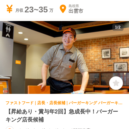
島根県
23~35
出雲市
月収
1
/
2
ファストフード | 店長・店長候補 | バーガーキング バーガーキング松江南店
【昇給あり・賞与年2回】急成長中！バーガー
キング店長候補