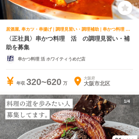
居酒屋, 串カツ・串揚げ | 調理見習い・調理補助 | 串かつ料理 活 ホワイティうめだ店
〈正社員〉串かつ料理 活 の調理見習い・補
助を募集
串かつ料理 活 ホワイティうめだ店
大阪府
320~620
大阪市北区
年収
1
/
4