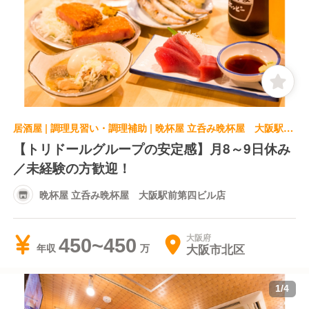
居酒屋 | 調理見習い・調理補助 | 晩杯屋 立呑み晩杯屋 大阪駅前第四ビル店
【トリドールグループの安定感】月8～9日休み
／未経験の方歓迎！
晩杯屋 立呑み晩杯屋 大阪駅前第四ビル店
大阪府
450~450
大阪市北区
年収
1
/
4