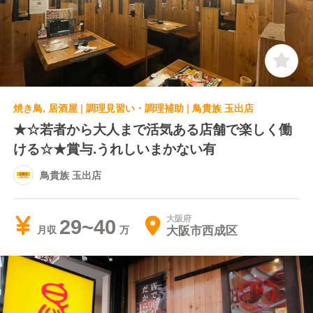
焼き鳥, 居酒屋 | 調理見習い・調理補助 | 鳥貴族 玉出店
★☆若者から大人まで活気ある店舗で楽しく働
ける☆★賞与.うれしいまかない有
鳥貴族 玉出店
大阪府
29~40
大阪市西成区
月収