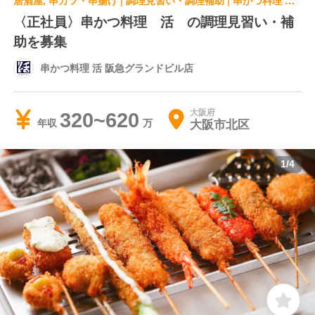
居酒屋, 串カツ・串揚げ | 調理見習い・調理補助 | 串かつ料理 活 阪急グランドビル店
〈正社員〉串かつ料理 活 の調理見習い・補
助を募集
串かつ料理 活 阪急グランドビル店
大阪府
320~620
大阪市北区
年収
1
/
4