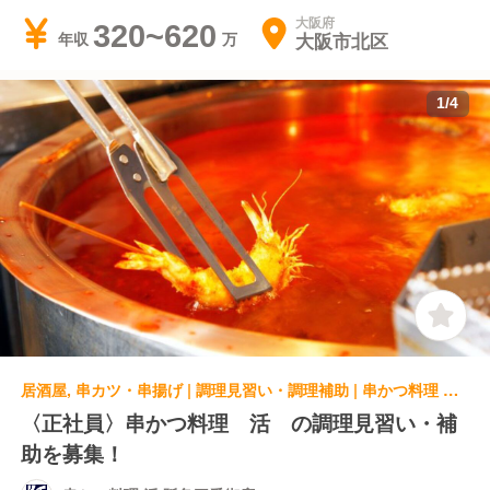
大阪府
320~620
大阪市北区
年収
1
/
4
居酒屋, 串カツ・串揚げ | 調理見習い・調理補助 | 串かつ料理 活 阪急三番街店
〈正社員〉串かつ料理 活 の調理見習い・補
助を募集！