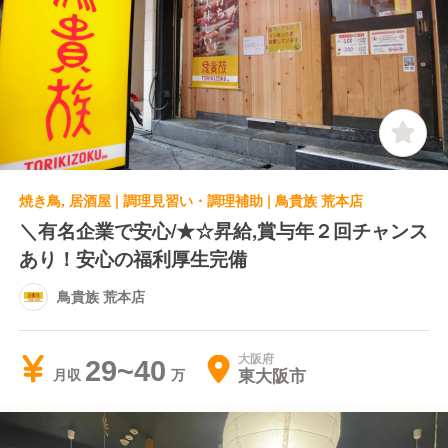
焼き鳥, 居酒屋 | 調理見習い・調理補助 | 鳥貴族 荒本店
＼有名企業で安心/★☆昇給,賞与年２回チャンス
あり！安心の福利厚生完備
鳥貴族 荒本店
大阪府
29~40
東大阪市
月収