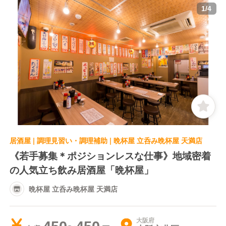
1
/
4
居酒屋 | 調理見習い・調理補助 | 晩杯屋 立呑み晩杯屋 天満店
《若手募集＊ポジションレスな仕事》地域密着
の人気立ち飲み居酒屋「晩杯屋」
晩杯屋 立呑み晩杯屋 天満店
大阪府