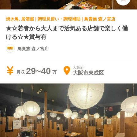
焼き鳥, 居酒屋 | 調理見習い・調理補助 | 鳥貴族 森ノ宮店
★☆若者から大人まで活気ある店舗で楽しく働
ける☆★賞与有
鳥貴族 森ノ宮店
大阪府
29~40
大阪市東成区
月収