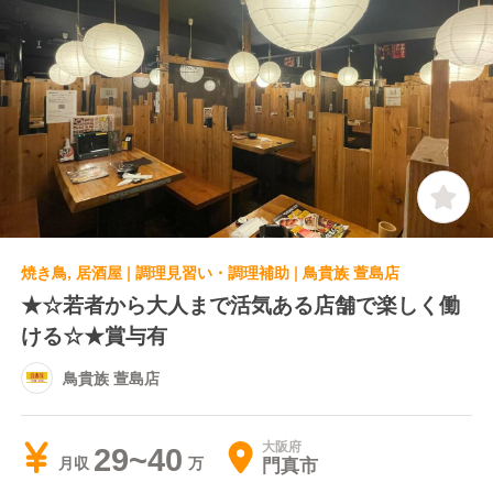
焼き鳥, 居酒屋 | 調理見習い・調理補助 | 鳥貴族 萱島店
★☆若者から大人まで活気ある店舗で楽しく働
ける☆★賞与有
鳥貴族 萱島店
大阪府
29~40
門真市
月収