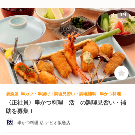
1
/
4
居酒屋, 串カツ・串揚げ | 調理見習い・調理補助 | 串かつ料理 活 ナビオ阪急店
〈正社員〉串かつ料理 活 の調理見習い・補
助を募集！
串かつ料理 活 ナビオ阪急店