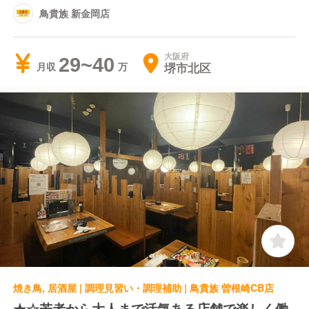
鳥貴族 新金岡店
大阪府
29~40
堺市北区
月収
焼き鳥, 居酒屋 | 調理見習い・調理補助 | 鳥貴族 曽根崎CB店
★☆若者から大人まで活気ある店舗で楽しく働