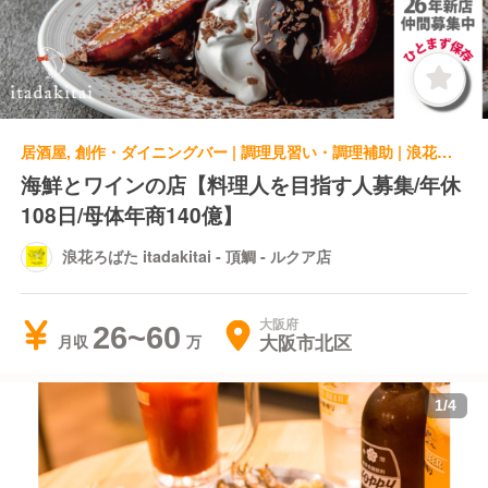
居酒屋, 創作・ダイニングバー | 調理見習い・調理補助 | 浪花ろばた itadakitai - 頂鯛 - ルクア店
海鮮とワインの店【料理人を目指す人募集/年休
108日/母体年商140億】
浪花ろばた itadakitai - 頂鯛 - ルクア店
大阪府
26~60
大阪市北区
月収
1
/
4