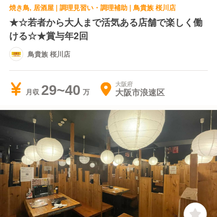
焼き鳥, 居酒屋 | 調理見習い・調理補助 | 鳥貴族 桜川店
★☆若者から大人まで活気ある店舗で楽しく働
ける☆★賞与年2回
鳥貴族 桜川店
大阪府
29~40
大阪市浪速区
月収