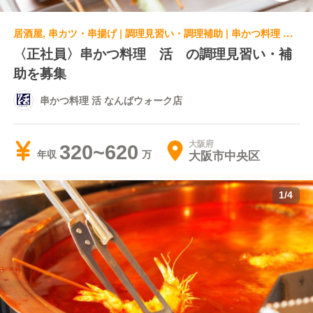
居酒屋, 串カツ・串揚げ | 調理見習い・調理補助 | 串かつ料理 活 なんばウォーク店
〈正社員〉串かつ料理 活 の調理見習い・補
助を募集
串かつ料理 活 なんばウォーク店
大阪府
320~620
大阪市中央区
年収
1
/
4