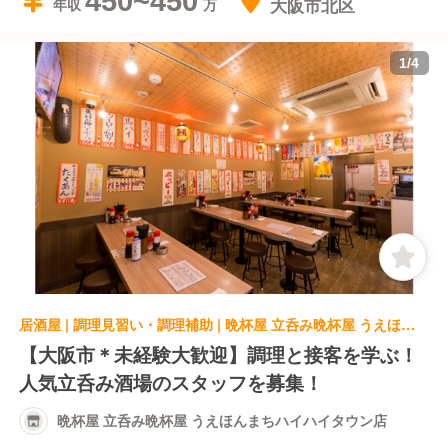
450~450
大阪市北区
年収
1
/
4
居酒屋 | 調理見習い・調理補助 | 晩杯屋 立呑み晩杯屋 うえほんまちハイハイタウン店
【大阪市＊未経験大歓迎】調理と接客を学ぶ！
人気立呑み酒場のスタッフを募集！
晩杯屋 立呑み晩杯屋 うえほんまちハイハイタウン店