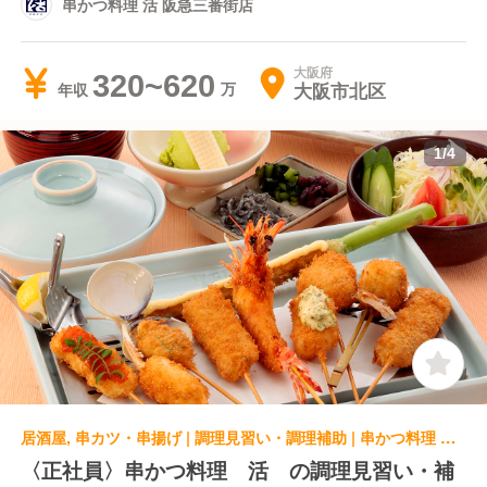
串かつ料理 活 阪急三番街店
大阪府
320~620
大阪市北区
年収
1
/
4
居酒屋, 串カツ・串揚げ | 調理見習い・調理補助 | 串かつ料理 活 心斎橋パルコ店
〈正社員〉串かつ料理 活 の調理見習い・補