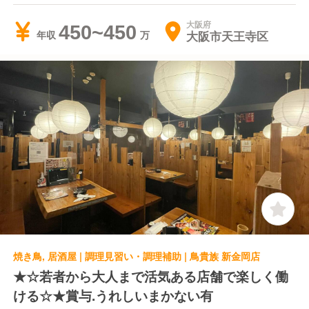
大阪府
450~450
大阪市天王寺区
年収
焼き鳥, 居酒屋 | 調理見習い・調理補助 | 鳥貴族 新金岡店
★☆若者から大人まで活気ある店舗で楽しく働
ける☆★賞与.うれしいまかない有