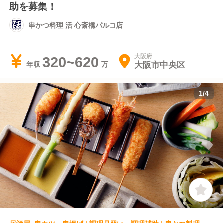
助を募集！
串かつ料理 活 心斎橋パルコ店
大阪府
320~620
大阪市中央区
年収
1
/
4