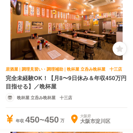
居酒屋 | 調理見習い・調理補助 | 晩杯屋 立呑み晩杯屋 十三店
完全未経験OK！【月8〜9日休み＆年収450万円
目指せる】／晩杯屋
晩杯屋 立呑み晩杯屋 十三店
大阪府
450~450
大阪市淀川区
年収