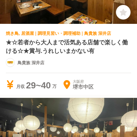
焼き鳥, 居酒屋 | 調理見習い・調理補助 | 鳥貴族 深井店
★☆若者から大人まで活気ある店舗で楽しく働
ける☆★賞与.うれしいまかない有
鳥貴族 深井店
大阪府
29~40
堺市中区
月収