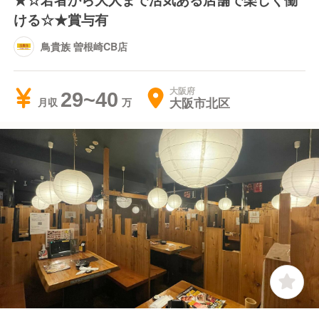
ける☆★賞与有
鳥貴族 曽根崎CB店
大阪府
29~40
大阪市北区
月収