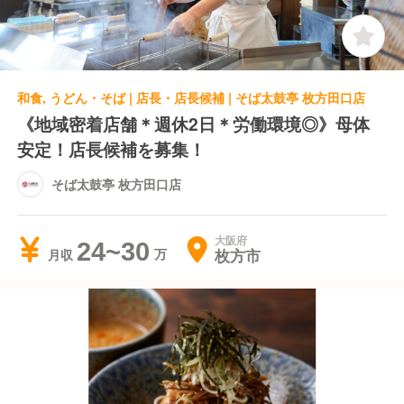
和食, うどん・そば | 店長・店長候補 | そば太鼓亭 枚方田口店
《地域密着店舗＊週休2日＊労働環境◎》母体
安定！店長候補を募集！
そば太鼓亭 枚方田口店
大阪府
24~30
枚方市
月収