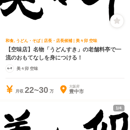
和食, うどん・そば | 店長・店長候補 | 美々卯 空味
【空味店】名物「うどんすき」の老舗料亭で一
流のおもてなしを身につける！
美々卯 空味
大阪府
22~30
豊中市
月収
1
/
4