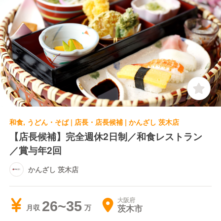
和食, うどん・そば | 店長・店長候補 | かんざし 茨木店
【店長候補】完全週休2日制／和食レストラン
／賞与年2回
かんざし 茨木店
大阪府
26~35
茨木市
月収