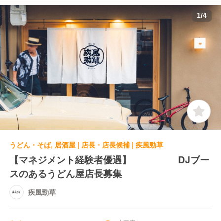
1
/
4
うどん・そば, 居酒屋 | 店長・店長候補 | 疾風勁草
【マネジメント経験者優遇】 DJブー
スのあるうどん屋店長募集
疾風勁草