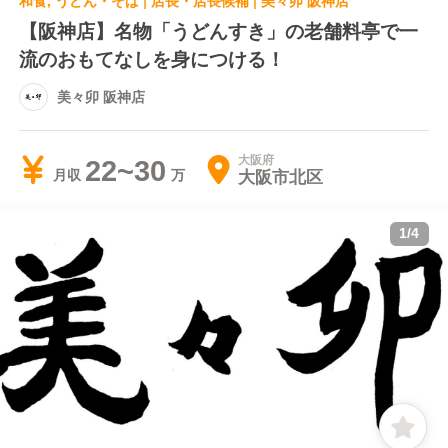
和食, うどん・そば | 店長・店長候補 | 美々卯 阪神店
【阪神店】名物「うどんすき」の老舗料亭で一
流のおもてなしを身につける！
美々卯 阪神店
大阪府
22~30
大阪市北区
月収
1
/
4