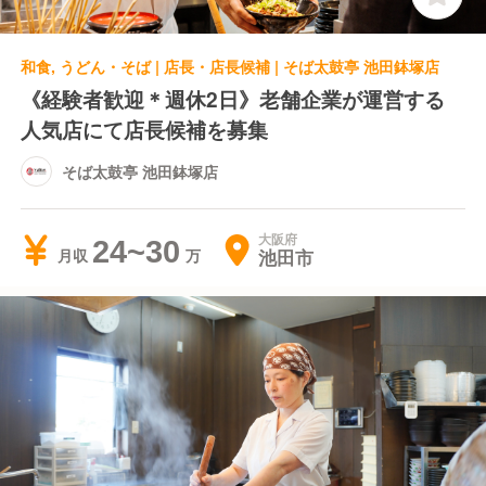
和食, うどん・そば | 店長・店長候補 | そば太鼓亭 池田鉢塚店
《経験者歓迎＊週休2日》老舗企業が運営する
人気店にて店長候補を募集
そば太鼓亭 池田鉢塚店
大阪府
24~30
池田市
月収