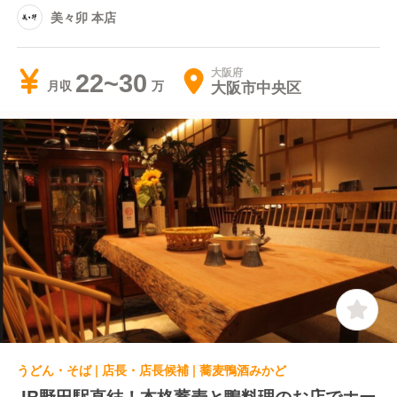
美々卯 本店
大阪府
22~30
大阪市中央区
月収
うどん・そば | 店長・店長候補 | 蕎麦鴨酒みかど
JR野田駅直結！本格蕎麦と鴨料理のお店でホー