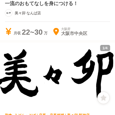
一流のおもてなしを身につける！
美々卯 なんば店
大阪府
22~30
大阪市中央区
月収
1
/
4