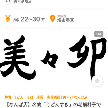
美々卯 堺店
大阪府
22~30
堺市堺区
月収
1
/
4
和食, うどん・そば | 店長・店長候補 | 美々卯 なんば店
【なんば店】名物「うどんすき」の老舗料亭で