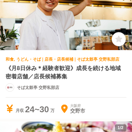
和食, うどん・そば | 店長・店長候補 | そば太鼓亭 交野私部店
《月8日休み＊経験者歓迎》成長を続ける地域
密着店舗／店長候補募集
そば太鼓亭 交野私部店
大阪府
24~30
交野市
月収
1
/
2