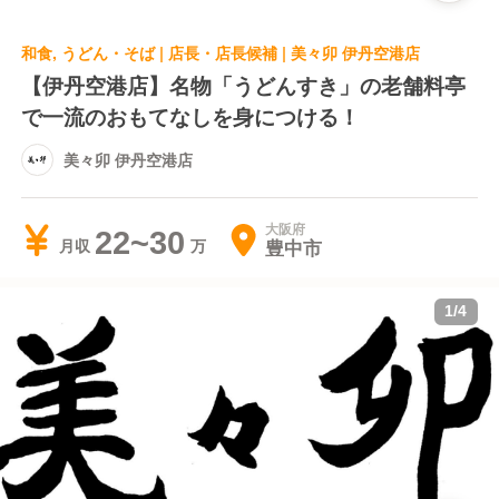
和食, うどん・そば | 店長・店長候補 | 美々卯 伊丹空港店
【伊丹空港店】名物「うどんすき」の老舗料亭
で一流のおもてなしを身につける！
美々卯 伊丹空港店
大阪府
22~30
豊中市
月収
1
/
4