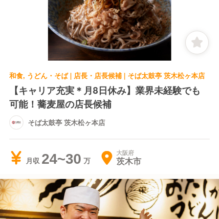
和食, うどん・そば | 店長・店長候補 | そば太鼓亭 茨木松ヶ本店
【キャリア充実＊月8日休み】業界未経験でも
可能！蕎麦屋の店長候補
そば太鼓亭 茨木松ヶ本店
大阪府
24~30
茨木市
月収