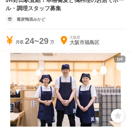
ル・調理スタッフ募集
蕎麦鴨酒みかど
大阪府
24~29
大阪市福島区
月収
1
/
4