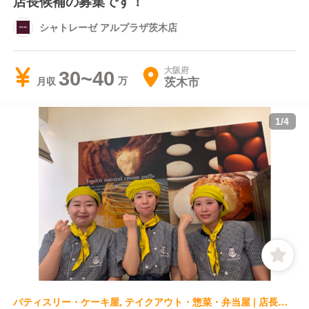
店長候補の募集です！
シャトレーゼ アルプラザ茨木店
大阪府
30~40
茨木市
月収
1
/
4
パティスリー・ケーキ屋, テイクアウト・惣菜・弁当屋 | 店長・店長候補 | ビアードパパ イオンモール茨木店