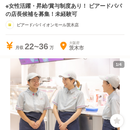
※女性活躍・昇給/賞与制度あり！ ビアードパパ
の店長候補を募集！未経験可
ビアードパパ イオンモール茨木店
大阪府
22~36
茨木市
月収
1
/
4