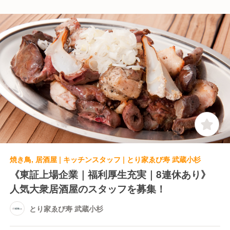
焼き鳥, 居酒屋 | キッチンスタッフ | とり家ゑび寿 武蔵小杉
《東証上場企業｜福利厚生充実｜8連休あり》
人気大衆居酒屋のスタッフを募集！
とり家ゑび寿 武蔵小杉