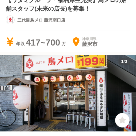
舗スタッフ(未来の店長)を募集！
三代目鳥メロ 藤沢南口店
神奈川県
417~700
藤沢市
年収
1
/
3