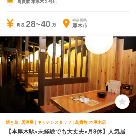
鳥貴族 本厚木２号店
神奈川県
28~40
厚木市
月収
焼き鳥, 居酒屋 | キッチンスタッフ | 鳥貴族 本厚木店
【本厚木駅×未経験でも大丈夫×月8休】人気居