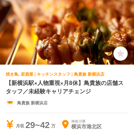
焼き鳥, 居酒屋 | キッチンスタッフ | 鳥貴族 新横浜店
【新横浜駅×人物重視×月8休】鳥貴族の店舗ス
タッフ／未経験キャリアチェンジ
鳥貴族 新横浜店
神奈川県
29~42
横浜市港北区
月収