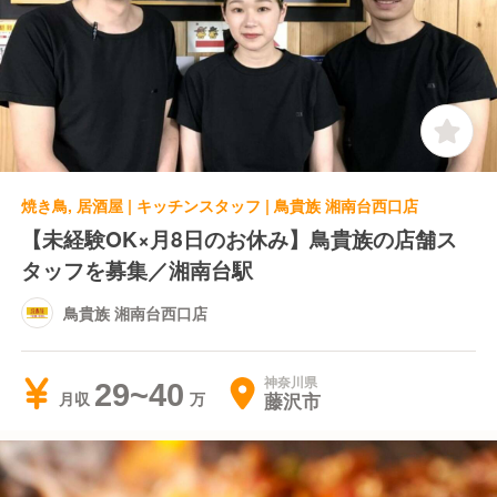
焼き鳥, 居酒屋 | キッチンスタッフ | 鳥貴族 湘南台西口店
【未経験OK×月8日のお休み】鳥貴族の店舗ス
タッフを募集／湘南台駅
鳥貴族 湘南台西口店
神奈川県
29~40
藤沢市
月収