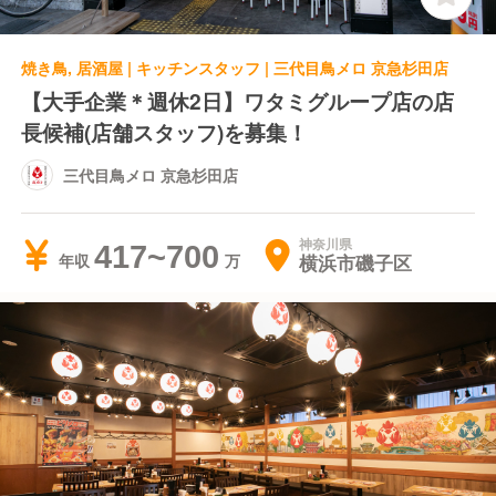
焼き鳥, 居酒屋 | キッチンスタッフ | 三代目鳥メロ 京急杉田店
【大手企業＊週休2日】ワタミグループ店の店
長候補(店舗スタッフ)を募集！
三代目鳥メロ 京急杉田店
神奈川県
417~700
横浜市磯子区
年収