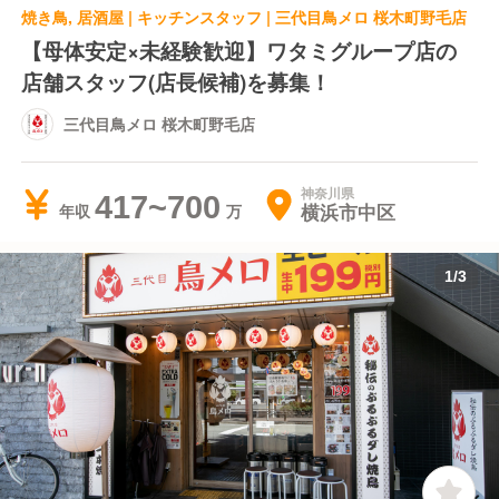
焼き鳥, 居酒屋 | キッチンスタッフ | 三代目鳥メロ 桜木町野毛店
【母体安定×未経験歓迎】ワタミグループ店の
店舗スタッフ(店長候補)を募集！
三代目鳥メロ 桜木町野毛店
神奈川県
417~700
横浜市中区
年収
1
/
3