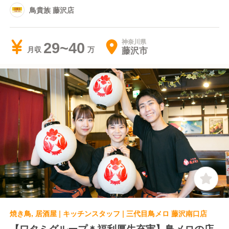
鳥貴族 藤沢店
神奈川県
29~40
藤沢市
月収
焼き鳥, 居酒屋 | キッチンスタッフ | 三代目鳥メロ 藤沢南口店
【ワタミグループ＊福利厚生充実】鳥メロの店