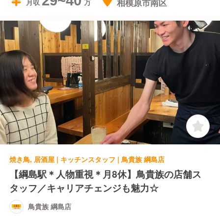
29~40
相模原市南区
月収
焼き鳥, 居酒屋 | キッチンスタッフ | 鳥貴族 綱島店
【綱島駅＊人物重視＊月8休】鳥貴族の店舗ス
タッフ／キャリアチェンジも魅力☆
鳥貴族 綱島店