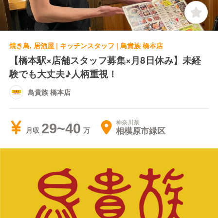
焼き鳥, 居酒屋 | キッチンスタッフ | 鳥貴族 橋本店
【橋本駅×店舗スタッフ募集×月8日休み】未経
験でも大丈夫♪人柄重視！
鳥貴族 橋本店
神奈川県
29~40
相模原市緑区
月収