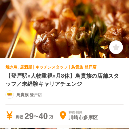
焼き鳥, 居酒屋 | キッチンスタッフ | 鳥貴族 登戸店
【登戸駅×人物重視×月8休】鳥貴族の店舗スタ
ッフ／未経験キャリアチェンジ
鳥貴族 登戸店
神奈川県
29~40
川崎市多摩区
月収