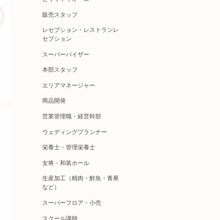
販売スタッフ
レセプション・レストランレ
セプション
スーパーバイザー
本部スタッフ
エリアマネージャー
商品開発
営業管理職・経営幹部
ウェディングプランナー
栄養士・管理栄養士
女将・和装ホール
生産加工（精肉・鮮魚・青果
など）
スーパーフロア・小売
スクール講師