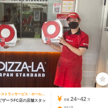
ファストフード, その他(料理ジャンル) | レストランサービス・ホールスタッフ | ピザーラ 湘南ライフタウン店
24~42
ピザーラFC店の店舗スタッ
月収
神奈川県