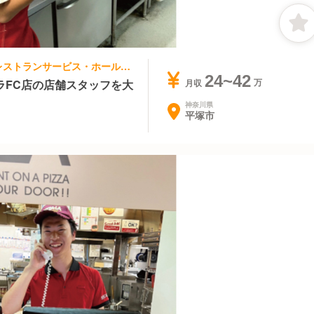
ファストフード, その他(料理ジャンル) | レストランサービス・ホールスタッフ | ピザーラ 寒川平塚北店
24~42
ラFC店の店舗スタッフを大
月収
神奈川県
平塚市