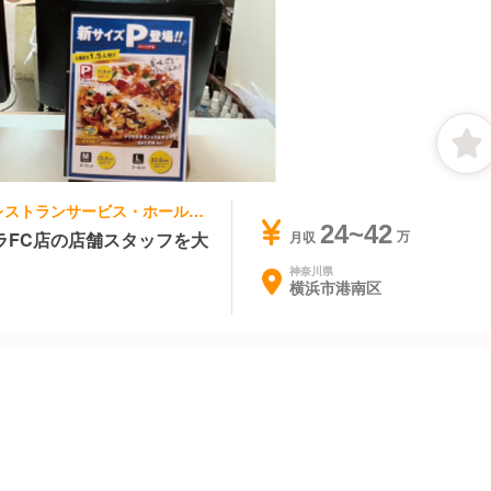
ファストフード, その他(料理ジャンル) | レストランサービス・ホールスタッフ | ピザーラ 港南台店
24~42
ラFC店の店舗スタッフを大
月収
神奈川県
横浜市港南区