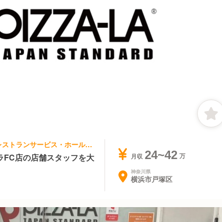
ファストフード, その他(料理ジャンル) | レストランサービス・ホールスタッフ | ピザーラ 戸塚店
24~42
ラFC店の店舗スタッフを大
月収
神奈川県
横浜市戸塚区