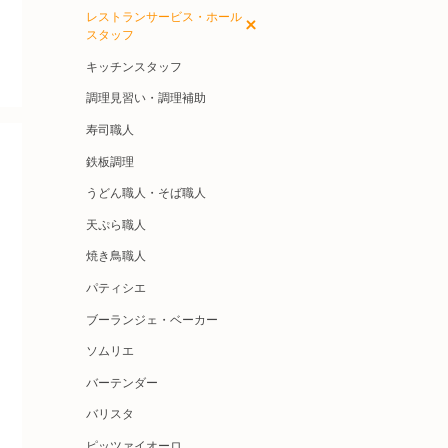
レストランサービス・ホール
スタッフ
キッチンスタッフ
調理見習い・調理補助
寿司職人
鉄板調理
うどん職人・そば職人
天ぷら職人
焼き鳥職人
パティシエ
ブーランジェ・ベーカー
ソムリエ
バーテンダー
バリスタ
ピッツァイオーロ