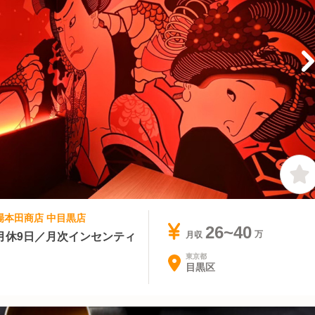
酒場本田商店 中目黒店
26~40
月休9日／月次インセンティ
月収
東京都
目黒区