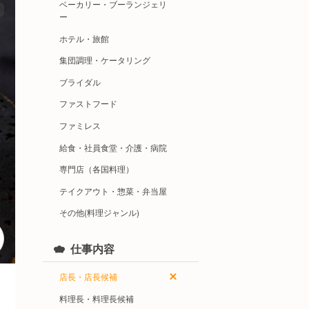
ベーカリー・ブーランジェリ
ー
ホテル・旅館
集団調理・ケータリング
ブライダル
ファストフード
ファミレス
給食・社員食堂・介護・病院
専門店（各国料理）
テイクアウト・惣菜・弁当屋
その他(料理ジャンル)
仕事内容
店長・店長候補
料理長・料理長候補