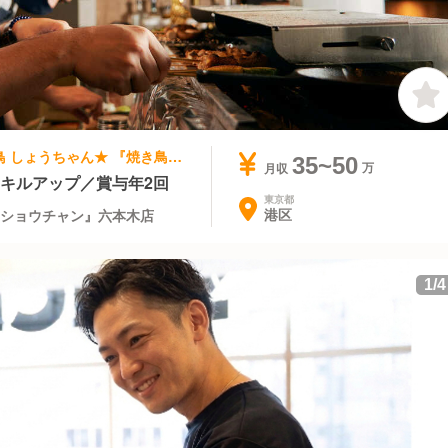
焼き鳥, 居酒屋 | 店長・店長候補 | ★焼き鳥 しょうちゃん★ 『焼き鳥 ショウチャン』六本木店
35~50
月収
キルアップ／賞与年2回
東京都
港区
 ショウチャン』六本木店
1
/
4