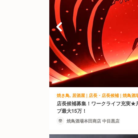
焼き鳥, 居酒屋 | 店長・店長候補 | 焼鳥
店長候補募集！ワークライフ充実★
ブ最大15万！
焼鳥酒場本田商店 中目黒店