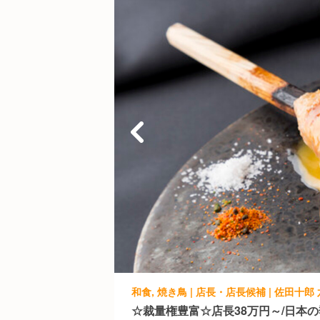
和食, 焼き鳥 | 店長・店長候補 | 佐田十郎
☆裁量権豊富☆店長38万円～/日本