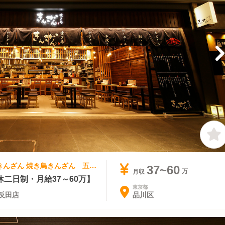
焼き鳥, 居酒屋 | 店長・店長候補 | 焼き鳥きんざん 焼き鳥きんざん 五反田店
37~60
月収
二日制・月給37～60万】
東京都
品川区
反田店