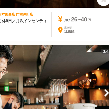
酒場本田商店 門前仲町店
26~40
月休9日／月次インセンティ
月収
東京都
江東区
1
/
4