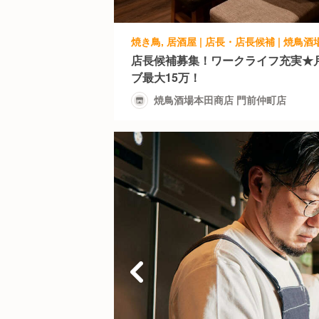
焼き鳥, 居酒屋 | 店長・店長候補 | 焼鳥
店長候補募集！ワークライフ充実★
ブ最大15万！
焼鳥酒場本田商店 門前仲町店