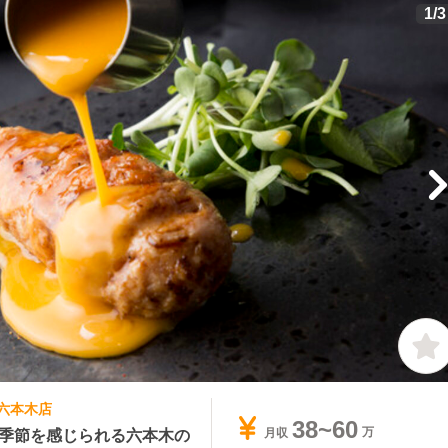
1
/
3
 六本木店
38~60
の季節を感じられる六本木の
月収