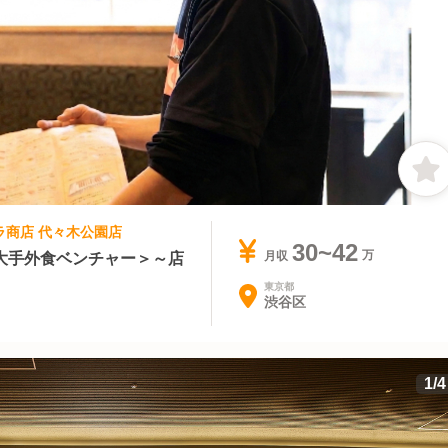
クラ商店 代々木公園店
30~42
大手外食ベンチャー＞～店
月収
東京都
渋谷区
1
/
4