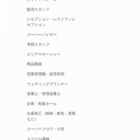
販売スタッフ
レセプション・レストランレ
セプション
スーパーバイザー
本部スタッフ
エリアマネージャー
商品開発
営業管理職・経営幹部
ウェディングプランナー
栄養士・管理栄養士
女将・和装ホール
生産加工（精肉・鮮魚・青果
など）
スーパーフロア・小売
スクール講師