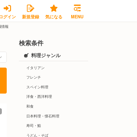
ログイン
新規登録
気になる
MENU
職情報
検索条件
料理ジャンル
イタリアン
フレンチ
スペイン料理
洋食・西洋料理
和食
日本料理・懐石料理
寿司・鮨
うどん・そば