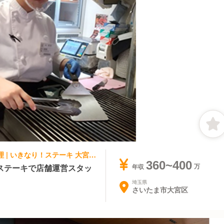
ステーキ・鉄板焼き, ファミレス | 鉄板調理 | いきなり！ステーキ 大宮西口
360~400
ステーキで店舗運営スタッ
年収
埼玉県
さいたま市大宮区