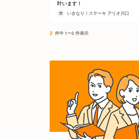
叶います！
いきなり！ステーキ アリオ川口
2
件中 1〜2 件表示