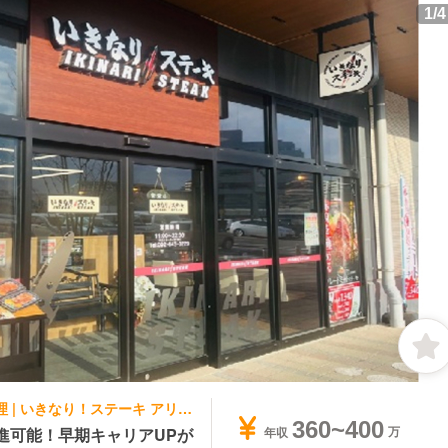
1
/
4
ステーキ・鉄板焼き, ファミレス | 鉄板調理 | いきなり！ステーキ アリオ川口
360~400
昇進可能！早期キャリアUPが
年収