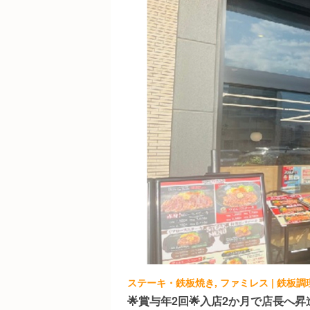
🌟賞与年2回🌟入店2か月で店長へ