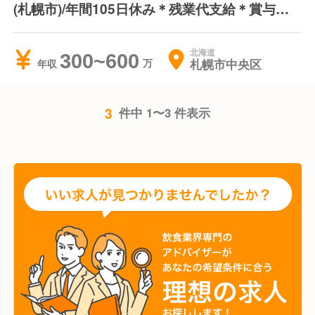
(札幌市)/年間105日休み＊残業代支給＊賞与あ
り
北海道
300~600
札幌市中央区
年収
3
件中 1〜3 件表示