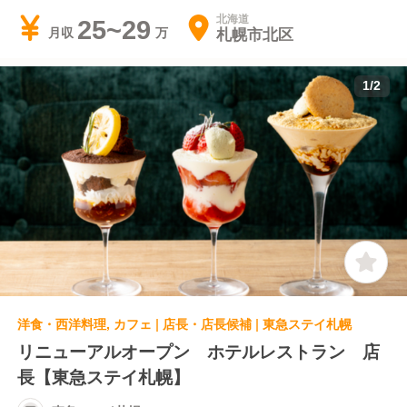
北海道
25~29
札幌市北区
月収
1
/
2
洋食・西洋料理, カフェ | 店長・店長候補 | 東急ステイ札幌
リニューアルオープン ホテルレストラン 店
長【東急ステイ札幌】