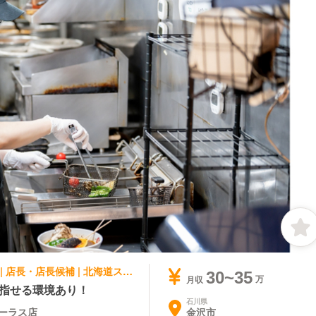
アジア料理・エスニック, ファストフード | 店長・店長候補 | 北海道スープカレーSuage 金沢フォーラス店
30~35
月収
目指せる環境あり！
石川県
金沢市
ォーラス店