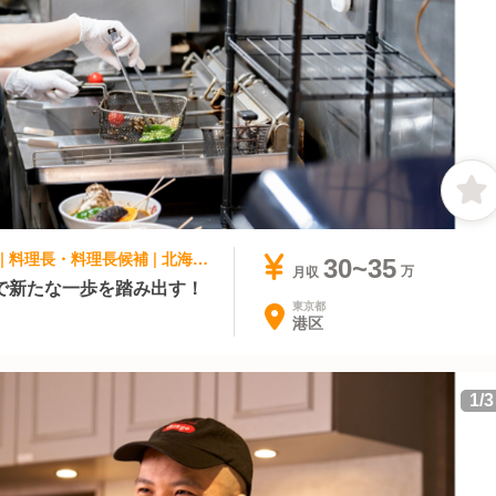
アジア料理・エスニック, ファストフード | 料理長・料理長候補 | 北海道スープカレーSuage 虎ノ門店
30~35
月収
で新たな一歩を踏み出す！
東京都
港区
1
/
3