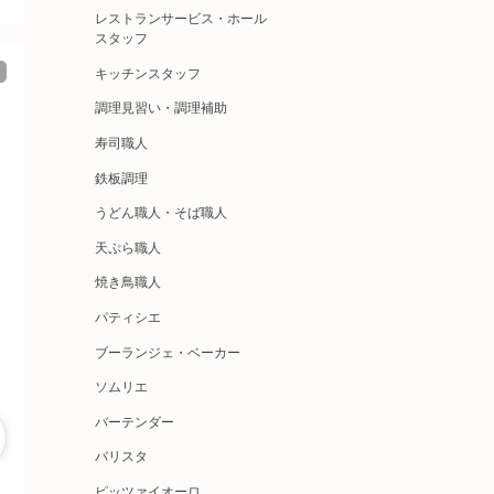
レストランサービス・ホール
スタッフ
キッチンスタッフ
調理見習い・調理補助
寿司職人
鉄板調理
うどん職人・そば職人
天ぷら職人
焼き鳥職人
パティシエ
ブーランジェ・ベーカー
ソムリエ
バーテンダー
バリスタ
ピッツァイオーロ