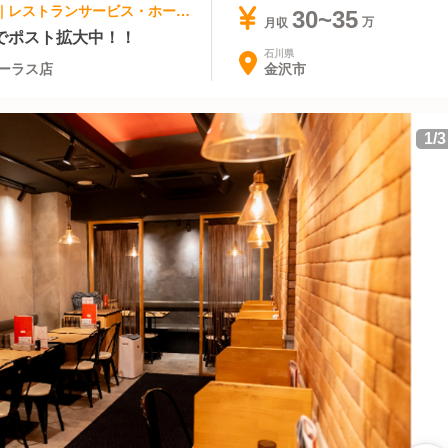
アジア料理・エスニック, ファストフード | レストランサービス・ホールスタッフ | 北海道スープカレーSuage 金沢フォーラス店
30~35
月収
でポスト拡大中！！
石川県
金沢市
ォーラス店
1
/
3