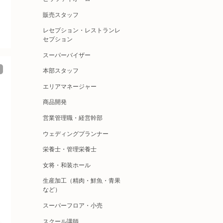
販売スタッフ
レセプション・レストランレ
セプション
スーパーバイザー
本部スタッフ
エリアマネージャー
商品開発
営業管理職・経営幹部
ウェディングプランナー
栄養士・管理栄養士
女将・和装ホール
生産加工（精肉・鮮魚・青果
など）
スーパーフロア・小売
スクール講師