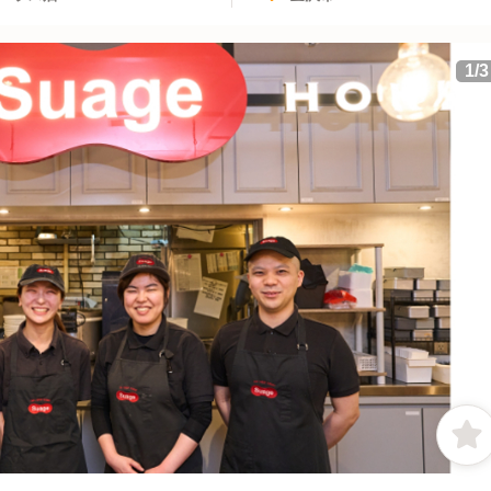
1
/
3