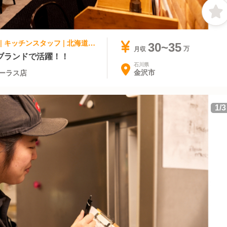
アジア料理・エスニック, ファストフード | キッチンスタッフ | 北海道スープカレーSuage 金沢フォーラス店
30~35
月収
ブランドで活躍！！
石川県
金沢市
ォーラス店
1
/
3