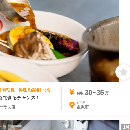
アジア料理・エスニック, ファストフード | 料理長・料理長候補 | 北海道スープカレーSuage 金沢フォーラス店
30~35
月収
格できるチャンス！
石川県
金沢市
ォーラス店
1
/
4