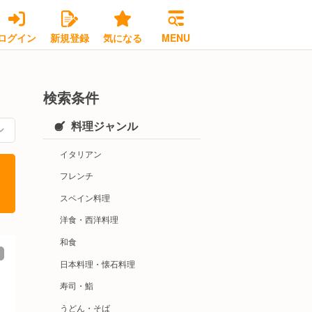
ログイン
新規登録
気になる
MENU
検索条件
料理ジャンル
イタリアン
フレンチ
スペイン料理
洋食・西洋料理
和食
日本料理・懐石料理
寿司・鮨
うどん・そば