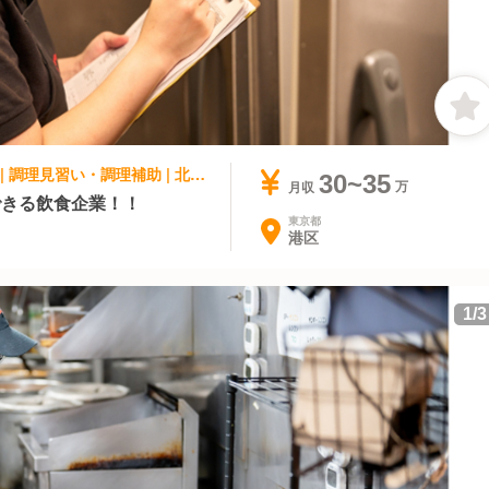
アジア料理・エスニック, ファストフード | 調理見習い・調理補助 | 北海道スープカレーSuage 虎ノ門店
30~35
月収
できる飲食企業！！
東京都
港区
1
/
3