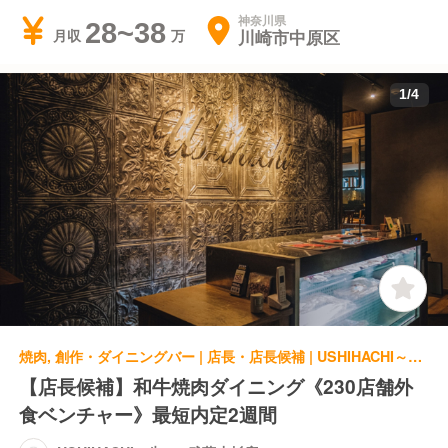
神奈川県
28~38
川崎市中原区
月収
1
/
4
焼肉, 創作・ダイニングバー | 店長・店長候補 | USHIHACHI～牛8～ 武蔵小杉店
【店長候補】和牛焼肉ダイニング《230店舗外
食ベンチャー》最短内定2週間