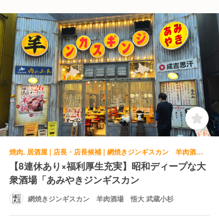
焼肉, 居酒屋 | 店長・店長候補 | 網焼きジンギスカン 羊肉酒場 悟大 武蔵小杉
【8連休あり×福利厚生充実】昭和ディープな大
衆酒場「あみやきジンギスカン
網焼きジンギスカン 羊肉酒場 悟大 武蔵小杉