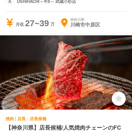
USHIHACHI～牛8～ 武蔵小杉店
神奈川県
27~39
川崎市中原区
月収
焼肉 | 店長・店長候補
【神奈川県】店長候補/人気焼肉チェーンのFC