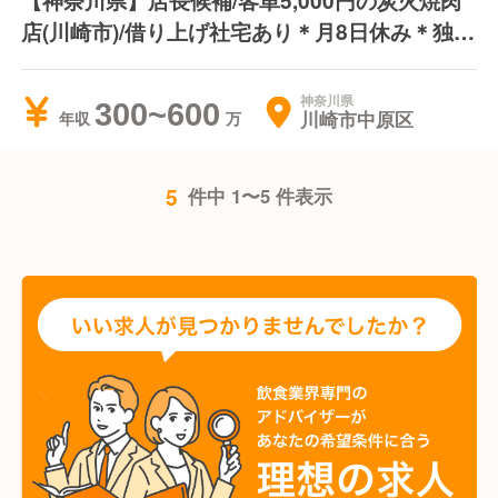
【神奈川県】店長候補/客単5,000円の炭火焼肉
店(川崎市)/借り上げ社宅あり＊月8日休み＊独立
支援制度あり
神奈川県
300~600
川崎市中原区
年収
5
件中 1〜5 件表示