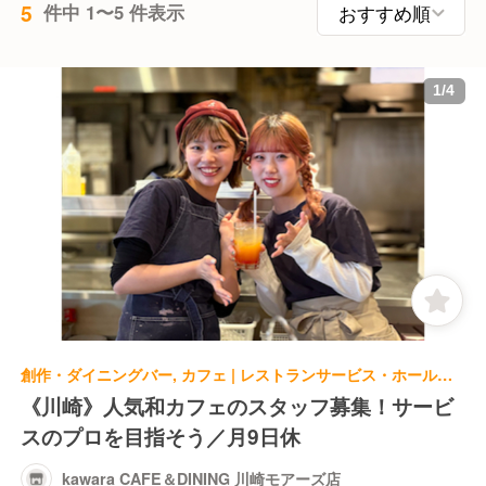
5
件中 1〜5 件表示
1
/
4
創作・ダイニングバー, カフェ | レストランサービス・ホールスタッフ | kawara CAFE＆DINING 川崎モアーズ店
《川崎》人気和カフェのスタッフ募集！サービ
スのプロを目指そう／月9日休
kawara CAFE＆DINING 川崎モアーズ店